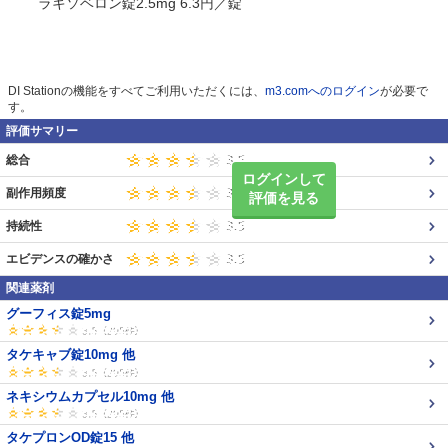
ラキソベロン錠2.5mg 6.3円／錠
DI Stationの機能をすべてご利用いただくには、
m3.comへのログイン
が必要で
す。
評価サマリー
総合
ログインして
副作用頻度
評価を見る
持続性
エビデンスの確かさ
関連薬剤
グーフィス錠5mg
タケキャブ錠10mg 他
ネキシウムカプセル10mg 他
タケプロンOD錠15 他