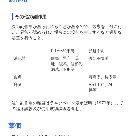
その他の副作用
次の副作用があらわれることがあるので、観察を十分に行
い、異常が認められた場合には投与を中止するなど適切な
処置を行うこと。
0.1〜5％未満
頻度不明
消化器
腹痛、悪心、嘔
腹部不快感
吐、腹鳴、腹部膨
満感、下痢等
皮膚
蕁麻疹、発疹等
肝臓
AST上昇、ALT上
昇等
注）副作用の頻度はラキソベロン液承認時（1979年）まで
の臨床試験及び使用成績調査を含む。
薬価