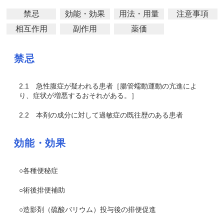
禁忌
効能・効果
用法・用量
注意事項
相互作用
副作用
薬価
禁忌
2.1
急性腹症が疑われる患者［腸管蠕動運動の亢進によ
り、症状が増悪するおそれがある。］
2.2
本剤の成分に対して過敏症の既往歴のある患者
効能・効果
○各種便秘症
○術後排便補助
○造影剤（硫酸バリウム）投与後の排便促進