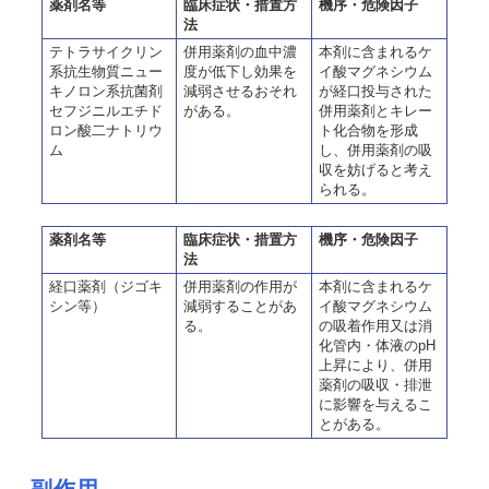
薬剤名等
臨床症状・措置方
機序・危険因子
法
テトラサイクリン
併用薬剤の血中濃
本剤に含まれるケ
系抗生物質ニュー
度が低下し効果を
イ酸マグネシウム
キノロン系抗菌剤
減弱させるおそれ
が経口投与された
セフジニルエチド
がある。
併用薬剤とキレー
ロン酸二ナトリウ
ト化合物を形成
ム
し、併用薬剤の吸
収を妨げると考え
られる。
薬剤名等
臨床症状・措置方
機序・危険因子
法
経口薬剤（ジゴキ
併用薬剤の作用が
本剤に含まれるケ
シン等）
減弱することがあ
イ酸マグネシウム
る。
の吸着作用又は消
化管内・体液のpH
上昇により、併用
薬剤の吸収・排泄
に影響を与えるこ
とがある。