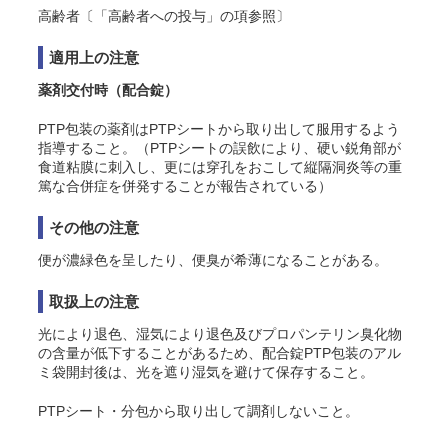
高齢者〔「高齢者への投与」の項参照〕
適用上の注意
薬剤交付時（配合錠）
PTP包装の薬剤はPTPシートから取り出して服用するよう
指導すること。（PTPシートの誤飲により、硬い鋭角部が
食道粘膜に刺入し、更には穿孔をおこして縦隔洞炎等の重
篤な合併症を併発することが報告されている）
その他の注意
便が濃緑色を呈したり、便臭が希薄になることがある。
取扱上の注意
光により退色、湿気により退色及びプロパンテリン臭化物
の含量が低下することがあるため、配合錠PTP包装のアル
ミ袋開封後は、光を遮り湿気を避けて保存すること。
PTPシート・分包から取り出して調剤しないこと。