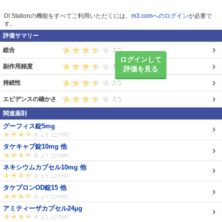
DI Stationの機能をすべてご利用いただくには、
m3.comへのログイン
が必要で
す。
評価サマリー
総合
ログインして
副作用頻度
評価を見る
持続性
エビデンスの確かさ
関連薬剤
グーフィス錠5mg
タケキャブ錠10mg 他
ネキシウムカプセル10mg 他
タケプロンOD錠15 他
アミティーザカプセル24μg