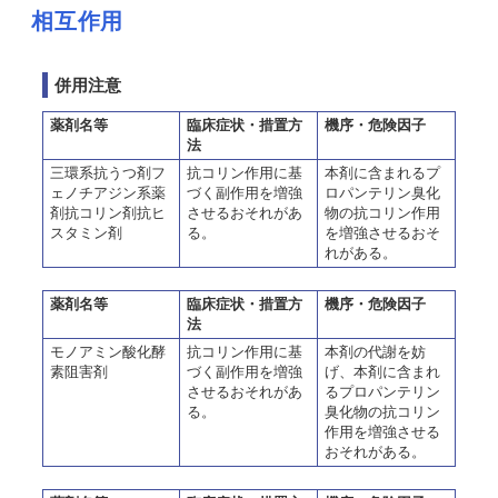
相互作用
併用注意
薬剤名等
臨床症状・措置方
機序・危険因子
法
三環系抗うつ剤フ
抗コリン作用に基
本剤に含まれるプ
ェノチアジン系薬
づく副作用を増強
ロパンテリン臭化
剤抗コリン剤抗ヒ
させるおそれがあ
物の抗コリン作用
スタミン剤
る。
を増強させるおそ
れがある。
薬剤名等
臨床症状・措置方
機序・危険因子
法
モノアミン酸化酵
抗コリン作用に基
本剤の代謝を妨
素阻害剤
づく副作用を増強
げ、本剤に含まれ
させるおそれがあ
るプロパンテリン
る。
臭化物の抗コリン
作用を増強させる
おそれがある。