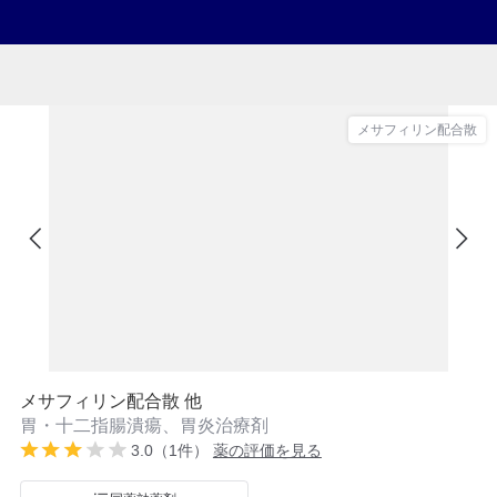
メサフィリン配合散
メサフィリン配合散 他
胃・十二指腸潰瘍、胃炎治療剤
3.0（1件）
薬の評価を見る