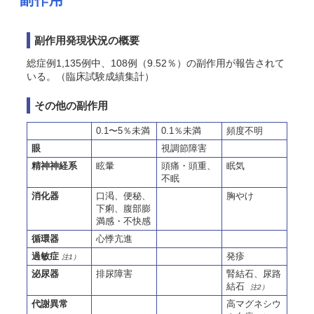
副作用
副作用発現状況の概要
総症例1,135例中、108例（9.52％）の副作用が報告されて
いる。（臨床試験成績集計）
その他の副作用
0.1〜5％未満
0.1％未満
頻度不明
眼
視調節障害
精神神経系
眩暈
頭痛・頭重、
眠気
不眠
消化器
口渇、便秘、
胸やけ
下痢、腹部膨
満感・不快感
循環器
心悸亢進
過敏症
発疹
注1）
泌尿器
排尿障害
腎結石、尿路
結石
注2）
代謝異常
高マグネシウ