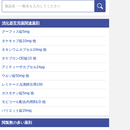
消化器官用薬関連薬剤
グーフィス錠5mg
タケキャブ錠10mg 他
ネキシウムカプセル10mg 他
タケプロンOD錠15 他
アミティーザカプセル24μg
ウルソ錠50mg 他
レミケード点滴静注用100
ガスモチン錠5mg 他
モビコール配合内用剤LD 他
パリエット錠20mg
閲覧数の多い薬剤