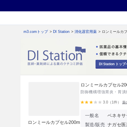
m3.comトップ
>
DI Station
>
消化器官用薬
> ロンミールカプ
DI Station トップ
ロンミールカプセル20
防御機構増強胃炎・胃潰
3.0（1件）
薬
一般名
ベネキサ
ロンミールカプセル200m
製造/販売
ナガセ医