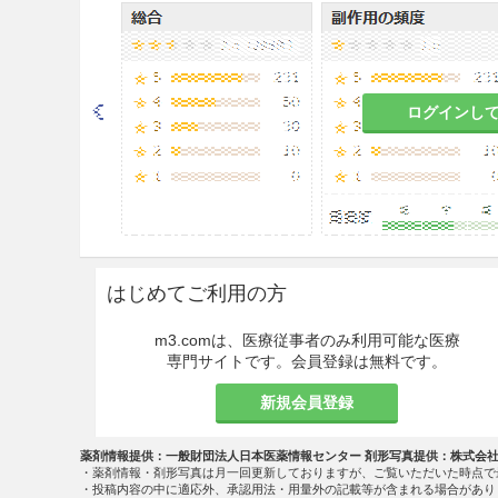
血栓のある患者（脳血栓、心筋梗塞
用が報告されている
。］
消費性凝固障害のある患者［in 
ログインし
適用上の注意
薬剤交付時
PTP包装の薬剤はPTPシート
ートの誤飲により、硬い鋭角部
炎等の重篤な合併症を併発する
はじめてご利用の方
相互作用
m3.comは、医療従事者のみ利用可能な医療
副作用
専門サイトです。会員登録は無料です。
副作用発現状況の概要
新規会員登録
承認時における安全性評価対象例
薬剤情報提供：一般財団法人日本医薬情報センター 剤形写真提供：株式会
5例（3.53％）に認められた。
・薬剤情報・剤形写真は月一回更新しておりますが、ご覧いただいた時点で
中、臨床検査値の異常変動を含む
・投稿内容の中に適応外、承認用法・用量外の記載等が含まれる場合があり