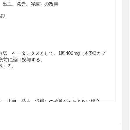
、出血、発赤、浮腫）の改善
悪期
塩 ベータデクスとして、1回400mg（本剤2カプ
就寝前に経口投与する。
減する。
ん、出血、発赤、浮腫）の改善がみられない場合、
きでない。