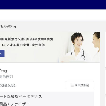
セル200mg
へ
0mg
瘍治療剤
同薬効薬剤
の評価を見る
ート塩酸塩ベータデクス
薬品 / ファイザー