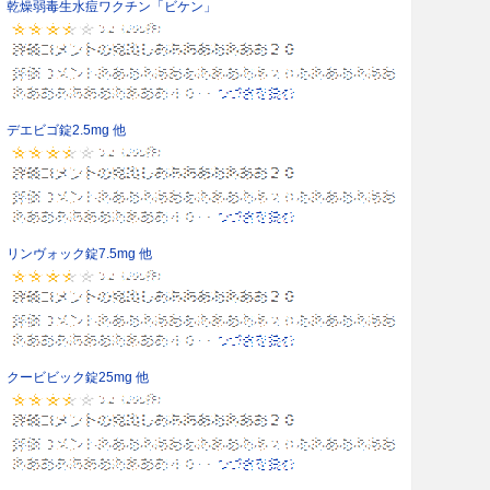
乾燥弱毒生水痘ワクチン「ビケン」
デエビゴ錠2.5mg 他
リンヴォック錠7.5mg 他
クービビック錠25mg 他