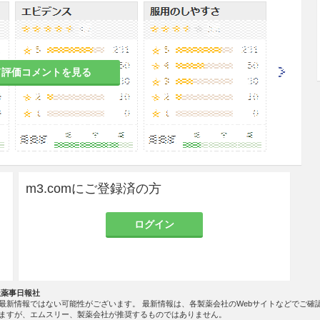
、血栓性静脈炎等）［in vitroで抗プラスミン作
vitroで抗プラスミン作用が報告されている
。］
て評価コメントを見る
から取り出して服用するよう指導すること。［PTPシ
が食道粘膜へ刺入し、更には穿孔を起こして縦隔洞
ことが報告されている。］
m3.comにご登録済の方
ログイン
708例中、臨床検査値の異常変動を含む副作用は2
社薬事日報社
再審査終了時における安全性評価対象例91,660例
最新情報ではない可能性がございます。 最新情報は、各製薬会社のWebサイトなどでご確
副作用は135例（0.15％）に認められた
。
ますが、エムスリー、製薬会社が推奨するものではありません。