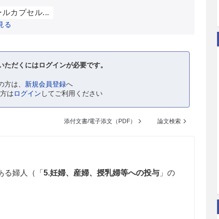
ルカプセル...
見る
いただくにはログインが必要です。
の方は、
新規会員登録
へ
の方は
ログイン
してご利用ください
添付文書/電子添文（PDF）
論文検索
ある婦人（「
5.妊婦、産婦、授乳婦等への投与
」の