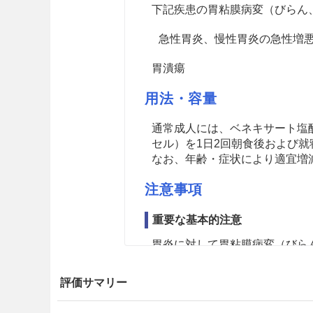
下記疾患の胃粘膜病変（びらん
急性胃炎、慢性胃炎の急性増
胃潰瘍
用法・容量
通常成人には、ベネキサート塩酸
セル）を1日2回朝食後および
なお、年齢・症状により適宜増
注意事項
重要な基本的注意
胃炎に対して胃粘膜病変（びら
長期にわたって漫然と使用すべ
評価サマリー
慎重投与