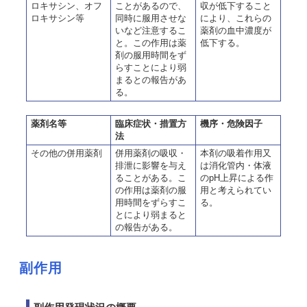
ロキサシン、オフ
ことがあるので、
収が低下すること
ロキサシン等
同時に服用させな
により、これらの
いなど注意するこ
薬剤の血中濃度が
と。この作用は薬
低下する。
剤の服用時間をず
らすことにより弱
まるとの報告があ
る。
薬剤名等
臨床症状・措置方
機序・危険因子
法
その他の併用薬剤
併用薬剤の吸収・
本剤の吸着作用又
排泄に影響を与え
は消化管内・体液
ることがある。こ
のpH上昇による作
の作用は薬剤の服
用と考えられてい
用時間をずらすこ
る。
とにより弱まると
の報告がある。
副作用