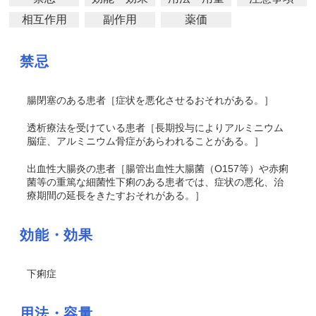
相互作用
副作用
薬価
禁忌
腸閉塞のある患者［症状を悪化させるおそれがある。］
透析療法を受けている患者［長期投与によりアルミニウム
脳症、アルミニウム骨症があらわれることがある。］
出血性大腸炎の患者［腸管出血性大腸菌（O157等）や赤痢
菌等の重篤な細菌性下痢のある患者では、症状の悪化、治
療期間の延長をきたすおそれがある。］
効能・効果
下痢症
用法・容量