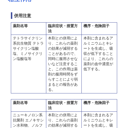
併用注意
薬剤名等
臨床症状・措置方
機序・危険因子
法
テトラサイクリン
本剤との併用によ
本剤に含まれるア
系抗生物質 テトラ
り、これらの薬剤
ルミニウムとキレ
サイクリン塩酸
の効果が減弱する
ートを生成し、吸
塩、ミノサイクリ
ことがあるので、
収が低下すること
ン塩酸塩等
同時に服用させな
により、これらの
いなど注意するこ
薬剤の血中濃度が
と。この作用は薬
低下する。
剤の服用時間をず
らすことにより弱
まるとの報告があ
る。
薬剤名等
臨床症状・措置方
機序・危険因子
法
ニューキノロン系
本剤との併用によ
本剤に含まれるア
抗菌剤 エノキサシ
り、これらの薬剤
ルミニウムとキレ
ン水和物、ノルフ
の効果が減弱する
ートを生成し、吸