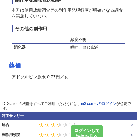
副作用発現状況の概要
本剤は使用成績調査等の副作用発現頻度が明確となる調査
を実施していない。
その他の副作用
頻度不明
消化器
嘔吐、胃部膨満
薬価
アドソルビン原末 0.77円／ｇ
DI Stationの機能をすべてご利用いただくには、
m3.comへのログイン
が必要で
す。
評価サマリー
総合
ログインして
副作用頻度
評価を見る