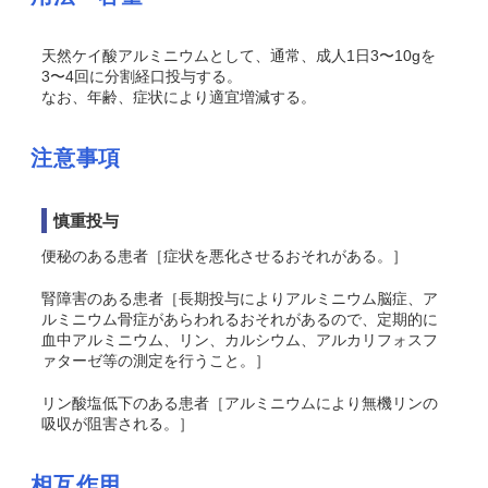
天然ケイ酸アルミニウムとして、通常、成人1日3〜10gを
3〜4回に分割経口投与する。
なお、年齢、症状により適宜増減する。
注意事項
慎重投与
便秘のある患者［症状を悪化させるおそれがある。］
腎障害のある患者［長期投与によりアルミニウム脳症、ア
ルミニウム骨症があらわれるおそれがあるので、定期的に
血中アルミニウム、リン、カルシウム、アルカリフォスフ
ァターゼ等の測定を行うこと。］
リン酸塩低下のある患者［アルミニウムにより無機リンの
吸収が阻害される。］
相互作用