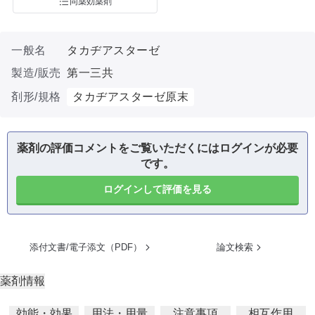
同薬効薬剤
一般名
タカヂアスターゼ
製造/販売
第一三共
剤形/規格
タカヂアスターゼ原末
薬剤の評価コメントをご覧いただくにはログインが必要
です。
ログインして評価を見る
添付文書/電子添文（PDF）
論文検索
薬剤情報
効能・効果
用法・用量
注意事項
相互作用