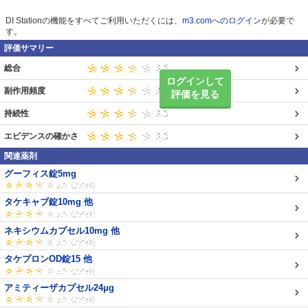
DI Stationの機能をすべてご利用いただくには、
m3.comへのログイン
が必要で
す。
評価サマリー
総合
ログインして
副作用頻度
評価を見る
持続性
エビデンスの確かさ
関連薬剤
グーフィス錠5mg
タケキャブ錠10mg 他
ネキシウムカプセル10mg 他
タケプロンOD錠15 他
アミティーザカプセル24μg