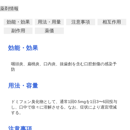
薬剤情報
効能・効果
用法・用量
注意事項
相互作用
副作用
薬価
効能・効果
咽頭炎、扁桃炎、口内炎、抜歯創を含む口腔創傷の感染予
防
用法・容量
ドミフェン臭化物として、通常1回0.5mgを1日3〜6回投与
し、口中で徐々に溶解させる。なお、症状により適宜増減
する。
注意事項