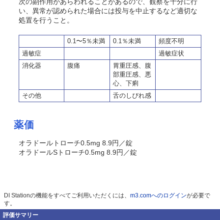
次の副作用があらわれることがあるので、観察を十分に行
い、異常が認められた場合には投与を中止するなど適切な
処置を行うこと。
0.1〜5％未満
0.1％未満
頻度不明
過敏症
過敏症状
消化器
腹痛
胃重圧感、腹
部重圧感、悪
心、下痢
その他
舌のしびれ感
薬価
オラドールトローチ0.5mg 8.9円／錠
オラドールSトローチ0.5mg 8.9円／錠
DI Stationの機能をすべてご利用いただくには、
m3.comへのログイン
が必要で
す。
評価サマリー