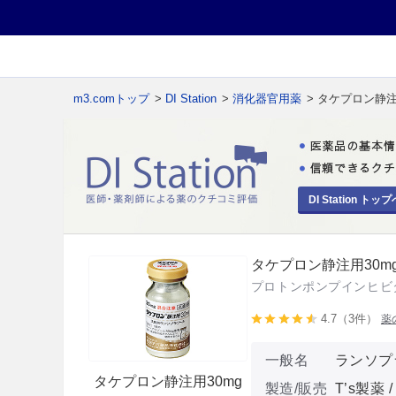
m3.comトップ
>
DI Station
>
消化器官用薬
> タケプロン静注
DI Station トップ
タケプロン静注用30m
プロトンポンプインヒビ
4.7（3件）
薬
一般名
ランソプ
タケプロン静注用30mg
製造/販売
T’s製薬