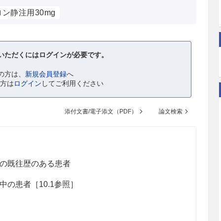
ン静注用30mg
いただくにはログインが必要です。
の方は、
新規会員登録
へ
の方は
ログイン
してご利用ください
添付文書/電子添文（PDF）
論文検索
の既往歴のある患者
の患者［10.1参照］