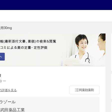
用30mg
へ
g
ター
同薬効薬剤
の評価を見る
ラゾール
 / 武田薬品工業