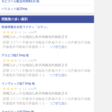
モビコール配合内用剤LD 他
パリエット錠20mg
閲覧数の多い薬剤
乾燥弱毒生水痘ワクチン「ビケン」
デエビゴ錠2.5mg 他
リンヴォック錠7.5mg 他
クービビック錠25mg 他