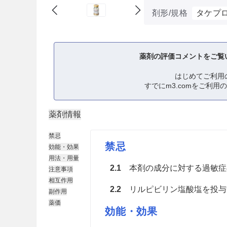
剤形/規格
タケプロ
薬剤の評価コメントをご覧
はじめてご利用
すでにm3.comをご利用
薬剤情報
禁忌
禁忌
効能・効果
用法・用量
2.1
本剤の成分に対する過敏症
注意事項
相互作用
2.2
リルピビリン塩酸塩を投与中
副作用
薬価
効能・効果