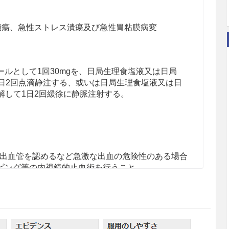
潰瘍、急性ストレス潰瘍及び急性胃粘膜病変
ルとして1回30mgを、日局生理食塩液又は日局
1日2回点滴静注する、或いは日局生理食塩液又は日
溶解して1日2回緩徐に静脈注射する。
出血管を認めるなど急激な出血の危険性のある場合
ピング等の内視鏡的止血術を行うこと。
ーの長期投与により低マグネシウム血症があらわれ
ンプインヒビターを長期投与する際は、定期的に血
。［11.1.8参照］