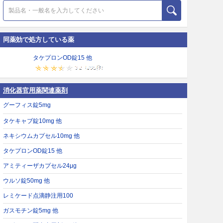
同薬効で処方している薬
タケプロンOD錠15 他
消化器官用薬関連薬剤
グーフィス錠5mg
タケキャブ錠10mg 他
ネキシウムカプセル10mg 他
タケプロンOD錠15 他
アミティーザカプセル24μg
ウルソ錠50mg 他
レミケード点滴静注用100
ガスモチン錠5mg 他