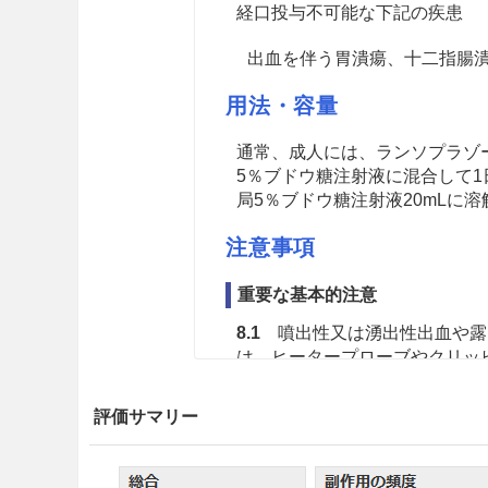
経口投与不可能な下記の疾患
出血を伴う胃潰瘍、十二指腸
用法・容量
通常、成人には、ランソプラゾー
5％ブドウ糖注射液に混合して
局5％ブドウ糖注射液20mLに
注意事項
重要な基本的注意
8.1
噴出性又は湧出性出血や露
は、ヒータープローブやクリッ
8.2
プロトンポンプインヒビタ
評価サマリー
ることがあるので、プロトンポ
中マグネシウム濃度を測定すること