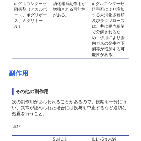
α-グルコシダーゼ
消化器系副作用が
α-グルコシダーゼ
阻害剤（アカルボ
増強される可能性
阻害剤により増加
ース、ボグリボー
がある。
する未消化多糖類
ス、ミグリトー
及びラクツロース
ル）
は、共に腸内細菌
で分解されるた
め、併用により腸
内ガスの発生や下
痢等が増加する可
能性がある。
副作用
その他の副作用
次の副作用があらわれることがあるので、観察を十分に行
い、異常が認められた場合には投与を中止するなど適切な
処置を行うこと。
注1）
5％以上
0.1〜5％未満