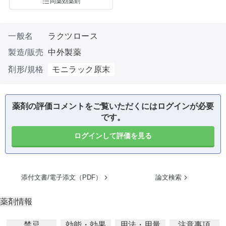
同薬効薬剤
一般名
ラクツロース
製造/販売
中外製薬
剤形/規格
モニラック原末
薬剤の評価コメントをご覧いただくにはログインが必要
です。
ログインして評価を見る
添付文書/電子添文（PDF）
論文検索
薬剤情報
禁忌
効能・効果
用法・用量
注意事項