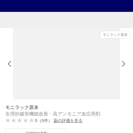
モニラック原末
モニラック原末
生理的腸管機能改善・高アンモニア血症用剤
0（0件）
薬の評価を見る