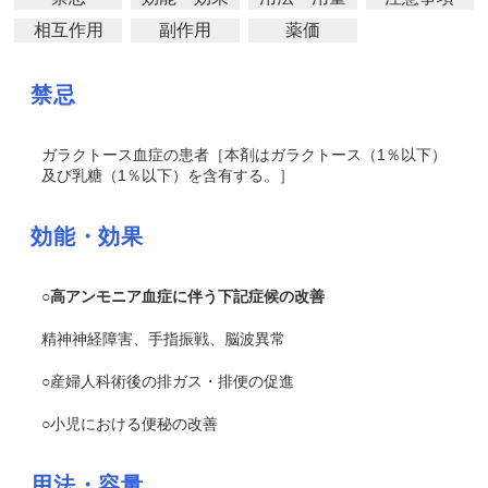
相互作用
副作用
薬価
禁忌
ガラクトース血症の患者［本剤はガラクトース（1％以下）
及び乳糖（1％以下）を含有する。］
効能・効果
○高アンモニア血症に伴う下記症候の改善
精神神経障害、手指振戦、脳波異常
○産婦人科術後の排ガス・排便の促進
○小児における便秘の改善
用法・容量