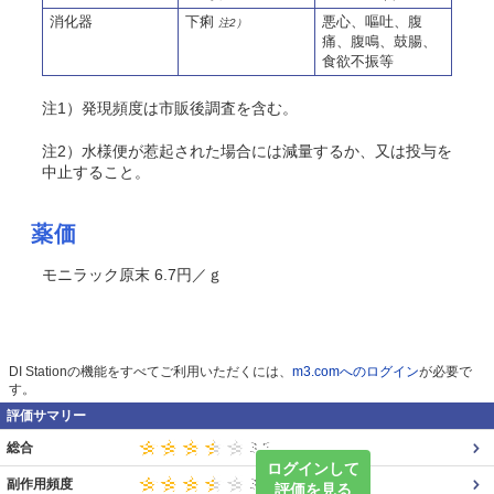
消化器
下痢
悪心、嘔吐、腹
注2）
痛、腹鳴、鼓腸、
食欲不振等
注1）発現頻度は市販後調査を含む。
注2）水様便が惹起された場合には減量するか、又は投与を
中止すること。
薬価
モニラック原末 6.7円／ｇ
DI Stationの機能をすべてご利用いただくには、
m3.comへのログイン
が必要で
す。
評価サマリー
総合
ログインして
副作用頻度
評価を見る