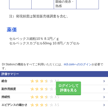
眼瞼の発赤・
熱感
注）発現頻度は製造販売後調査を含む。
薬価
セルベックス細粒10％ 8.1円／ｇ
セルベックスカプセル50mg 10.8円／カプセル
DI Stationの機能をすべてご利用いただくには、
m3.comへのログイン
が必要で
す。
評価サマリー
総合
ログインして
副作用頻度
評価を見る
持続性
エビデンスの確かさ