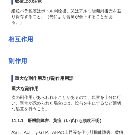
取扱上の注意
細粒バラ包装はボトル開栓後、又はアルミ袋開封後光を遮
り保存すること。（光により含量が低下することがあ
る。）
相互作用
副作用
重大な副作用及び副作用用語
重大な副作用
次の副作用があらわれることがあるので、観察を十分に行
い、異常が認められた場合には、投与を中止するなど適切
な処置を行うこと。
11.1.1 肝機能障害、黄疸
（いずれも頻度不明）
AST、ALT、γ-GTP、Al-Pの上昇等を伴う肝機能障害、黄疸