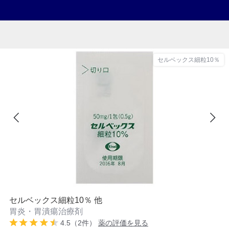
セルベックス細粒10％
セルベックス細粒10％ 他
胃炎・胃潰瘍治療剤
4.5（2件）
薬の評価を見る