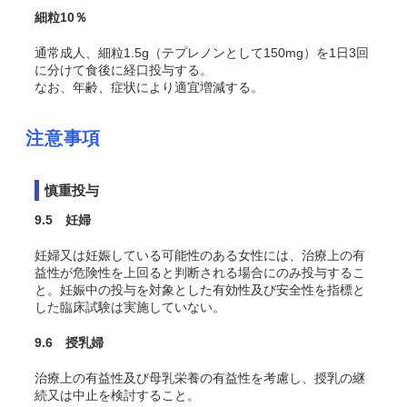
細粒10％
通常成人、細粒1.5g（テプレノンとして150mg）を1日3回
に分けて食後に経口投与する。
なお、年齢、症状により適宜増減する。
注意事項
慎重投与
9.5 妊婦
妊婦又は妊娠している可能性のある女性には、治療上の有
益性が危険性を上回ると判断される場合にのみ投与するこ
と。妊娠中の投与を対象とした有効性及び安全性を指標と
した臨床試験は実施していない。
9.6 授乳婦
治療上の有益性及び母乳栄養の有益性を考慮し、授乳の継
続又は中止を検討すること。