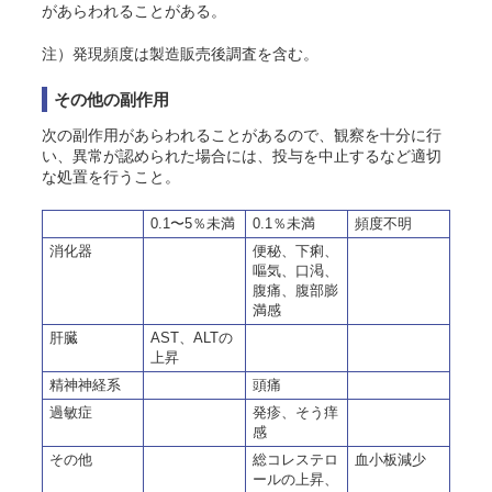
があらわれることがある。
注）発現頻度は製造販売後調査を含む。
その他の副作用
次の副作用があらわれることがあるので、観察を十分に行
い、異常が認められた場合には、投与を中止するなど適切
な処置を行うこと。
0.1〜5％未満
0.1％未満
頻度不明
消化器
便秘、下痢、
嘔気、口渇、
腹痛、腹部膨
満感
肝臓
AST、ALTの
上昇
精神神経系
頭痛
過敏症
発疹、
そう
痒
感
その他
総コレステロ
血小板減少
ールの上昇、