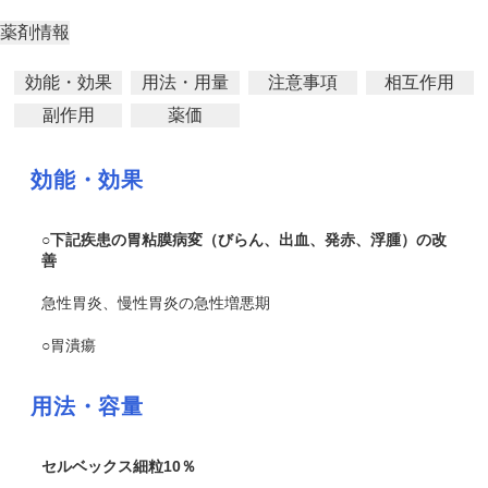
薬剤情報
効能・効果
用法・用量
注意事項
相互作用
副作用
薬価
効能・効果
○下記疾患の胃粘膜病変（びらん、出血、発赤、浮腫）の改
善
急性胃炎、慢性胃炎の急性増悪期
○胃潰瘍
用法・容量
セルベックス細粒10％