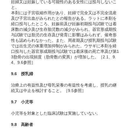
妊婦又は妊娠している可能性のある女性には投与しないこ
と。
本剤には子宮収縮作用があり、妊婦で完全又は不完全流産
及び子宮出血がみられたとの報告がある。ラットに本剤を
経口投与したところ、妊娠前及び妊娠初期投与試験では着
床数の減少及び生存胎児数の減少がみられ
、器官形成期投
与試験では胎児の生存及び発育に影響はみられず、催奇形
性も認められなかった
。また、周産期及び授乳期投与試験
では出生児の体重増加抑制がみられた
。ウサギに本剤を経
口投与した器官形成期投与試験では着床後の死亡率及び第1
3肋骨の出現頻度（肋骨数の変異）が増加した
。［2.1、9.
4、9.6参照］
9.6 授乳婦
治療上の有益性及び母乳栄養の有益性を考慮し、授乳の継
続又は中止を検討すること。［9.5参照］
9.7 小児等
小児等を対象とした臨床試験は実施していない。
9.8 高齢者