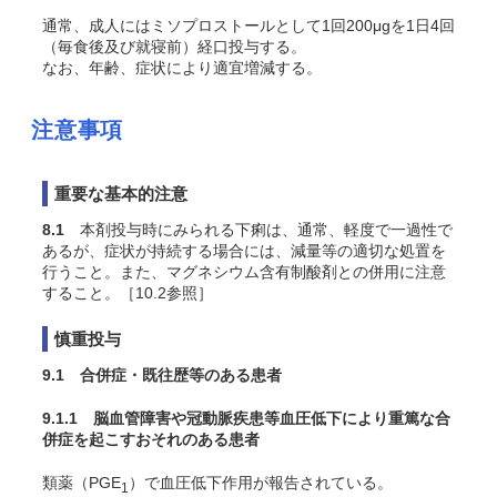
通常、成人にはミソプロストールとして1回200μgを1日4回
（毎食後及び就寝前）経口投与する。
なお、年齢、症状により適宜増減する。
注意事項
重要な基本的注意
8.1
本剤投与時にみられる下痢は、通常、軽度で一過性で
あるが、症状が持続する場合には、減量等の適切な処置を
行うこと。また、マグネシウム含有制酸剤との併用に注意
すること。［10.2参照］
慎重投与
9.1 合併症・既往歴等のある患者
9.1.1 脳血管障害や冠動脈疾患等血圧低下により重篤な合
併症を起こすおそれのある患者
類薬（PGE
）で血圧低下作用が報告されている。
1