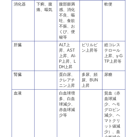
消化器
下痢、腹
腹部膨満
軟便
痛、嘔気
感、消化
不良、嘔
吐、食欲
不振、お
くび、便
秘等
肝臓
ALT上
ビリルビ
総コレス
昇、AST
ン上昇等
テロール
上昇、Al-
上昇、γ-G
P上昇、L
TP上昇等
DH上昇
腎臓
蛋白尿、
多尿、頻
尿糖
クレアチ
尿、BUN
ニン上昇
上昇
血液
白血球増
貧血（赤
多、白血
血球減
球減少、
少、ヘモ
赤血球減
グロビン
少等
減少、ヘ
マトクリ
ット値減
少）、血