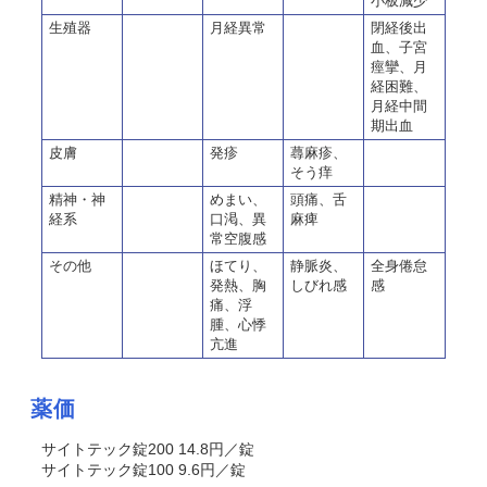
小板減少
生殖器
月経異常
閉経後出
血、子宮
痙攣、月
経困難、
月経中間
期出血
皮膚
発疹
蕁麻疹、
そう痒
精神・神
めまい、
頭痛、舌
経系
口渇、異
麻痺
常空腹感
その他
ほてり、
静脈炎、
全身倦怠
発熱、胸
しびれ感
感
痛、浮
腫、心悸
亢進
薬価
サイトテック錠200 14.8円／錠
サイトテック錠100 9.6円／錠