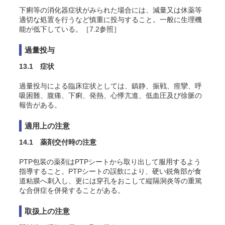
下痢等の消化器症状がみられた場合には、減量又は休薬等
適切な処置を行うなど慎重に投与すること。一般に生理機
能が低下している。［7.2参照］
過量投与
13.1 症状
過量投与による臨床症状としては、鎮静、振戦、痙攣、呼
吸困難、腹痛、下痢、発熱、心悸亢進、低血圧及び徐脈の
報告がある。
適用上の注意
14.1 薬剤交付時の注意
PTP包装の薬剤はPTPシートから取り出して服用するよう
指導すること。PTPシートの誤飲により、硬い鋭角部が食
道粘膜へ刺入し、更には穿孔をおこして縦隔洞炎等の重篤
な合併症を併発することがある。
取扱上の注意