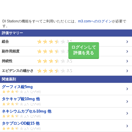
DI Stationの機能をすべてご利用いただくには、
m3.comへのログイン
が必要で
す。
評価サマリー
総合
ログインして
副作用頻度
評価を見る
持続性
エビデンスの確かさ
関連薬剤
グーフィス錠5mg
タケキャブ錠10mg 他
ネキシウムカプセル10mg 他
タケプロンOD錠15 他