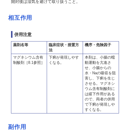
開封後は湿気を避けて取り扱うこと。
相互作用
併用注意
薬剤名等
臨床症状・措置方
機序・危険因子
法
マグネシウム含有
下痢が発現しやす
本剤は、小腸の蠕
制酸剤［8.1参照］
くなる。
動運動を亢進さ
せ、小腸からの
水・Naの吸収を阻
害し、下痢を生じ
させる。マグネシ
ウム含有制酸剤に
は緩下作用がある
ので、両者の併用
で下痢が発現しや
すくなる。
副作用