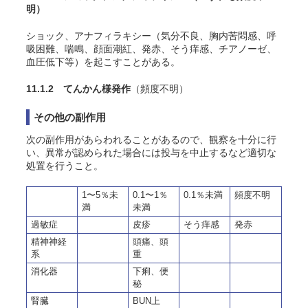
明）
ショック、アナフィラキシー（気分不良、胸内苦悶感、呼
吸困難、喘鳴、顔面潮紅、発赤、そう痒感、チアノーゼ、
血圧低下等）を起こすことがある。
11.1.2 てんかん様発作
（頻度不明）
その他の副作用
次の副作用があらわれることがあるので、観察を十分に行
い、異常が認められた場合には投与を中止するなど適切な
処置を行うこと。
1〜5％未
0.1〜1％
0.1％未満
頻度不明
満
未満
過敏症
皮疹
そう痒感
発赤
精神神経
頭痛、頭
系
重
消化器
下痢、便
秘
腎臓
BUN上