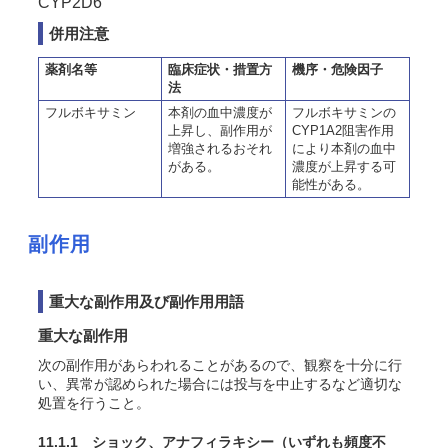
CYP2D6
併用注意
薬剤名等
臨床症状・措置方
機序・危険因子
法
フルボキサミン
本剤の血中濃度が
フルボキサミンの
上昇し、副作用が
CYP1A2阻害作用
増強されるおそれ
により本剤の血中
がある。
濃度が上昇する可
能性がある。
副作用
重大な副作用及び副作用用語
重大な副作用
次の副作用があらわれることがあるので、観察を十分に行
い、異常が認められた場合には投与を中止するなど適切な
処置を行うこと。
11.1.1 ショック、アナフィラキシー
（いずれも頻度不