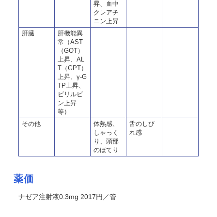
昇、血中
クレアチ
ニン上昇
肝臓
肝機能異
常（AST
（GOT）
上昇、AL
T（GPT）
上昇、γ-G
TP上昇、
ビリルビ
ン上昇
等）
その他
体熱感、
舌のしび
しゃっく
れ感
り、頭部
のほてり
薬価
ナゼア注射液0.3mg 2017円／管