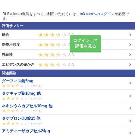
DI Stationの機能をすべてご利用いただくには、
m3.comへのログイン
が必要で
す。
評価サマリー
総合
ログインして
副作用頻度
評価を見る
持続性
エビデンスの確かさ
関連薬剤
グーフィス錠5mg
タケキャブ錠10mg 他
ネキシウムカプセル10mg 他
タケプロンOD錠15 他
アミティーザカプセル24μg