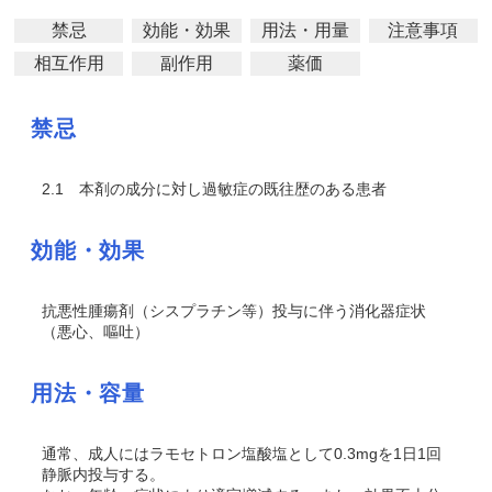
禁忌
効能・効果
用法・用量
注意事項
相互作用
副作用
薬価
禁忌
2.1
本剤の成分に対し過敏症の既往歴のある患者
効能・効果
抗悪性腫瘍剤（シスプラチン等）投与に伴う消化器症状
（悪心、嘔吐）
用法・容量
通常、成人にはラモセトロン塩酸塩として0.3mgを1日1回
静脈内投与する。