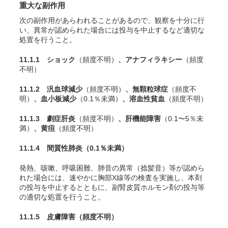
重大な副作用
次の副作用があらわれることがあるので、観察を十分に行
い、異常が認められた場合には投与を中止するなど適切な
処置を行うこと。
11.1.1 ショック
（頻度不明）
、アナフィラキシー
（頻度
不明）
11.1.2 汎血球減少
（頻度不明）
、無顆粒球症
（頻度不
明）
、血小板減少
（0.1％未満）
、溶血性貧血
（頻度不明）
11.1.3 劇症肝炎
（頻度不明）
、肝機能障害
（0.1〜5％未
満）
、黄疸
（頻度不明）
11.1.4 間質性肺炎
（0.1％未満）
発熱、咳嗽、呼吸困難、肺音の異常（捻髪音）等が認めら
れた場合には、速やかに胸部X線等の検査を実施し、本剤
の投与を中止するとともに、副腎皮質ホルモン剤の投与等
の適切な処置を行うこと。
11.1.5 皮膚障害
（頻度不明）