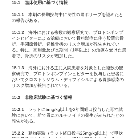
15.1 臨床使用に基づく情報
15.1.1
本剤の長期投与中に良性の胃ポリープを認めたと
の報告がある。
15.1.2
海外における複数の観察研究で、プロトンポンプ
インヒビターによる治療において骨粗鬆症に伴う股関節骨
折、手関節骨折、脊椎骨折のリスク増加が報告されてい
る。特に、高用量及び長期間（1年以上）の治療を受けた患
者で、骨折のリスクが増加した。
15.1.3
海外における主に入院患者を対象とした複数の観
察研究で、プロトンポンプインヒビターを投与した患者に
おいてクロストリジウム・ディフィシルによる胃腸感染の
リスク増加が報告されている。
15.2 非臨床試験に基づく情報
15.2.1
ラットに5mg/kg以上を2年間経口投与した毒性試
験において、雌で胃にカルチノイドの発生がみられたとの
報告がある。
15.2.2
動物実験（ラット経口投与25mg/kg以上）で甲状