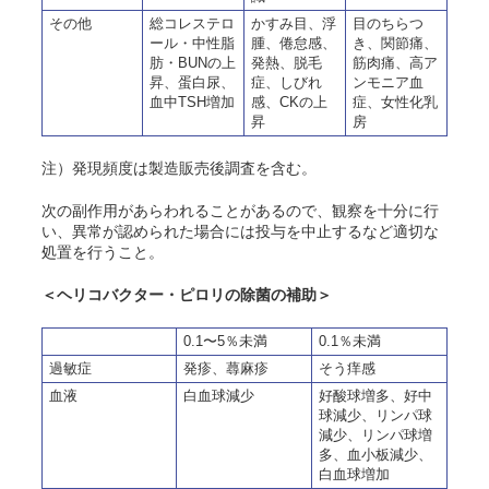
その他
総コレステロ
かすみ目、浮
目のちらつ
ール・中性脂
腫、倦怠感、
き、関節痛、
肪・BUNの上
発熱、脱毛
筋肉痛、高ア
昇、蛋白尿、
症、しびれ
ンモニア血
血中TSH増加
感、CKの上
症、女性化乳
昇
房
注）発現頻度は製造販売後調査を含む。
次の副作用があらわれることがあるので、観察を十分に行
い、異常が認められた場合には投与を中止するなど適切な
処置を行うこと。
＜ヘリコバクター・ピロリの除菌の補助＞
0.1〜5％未満
0.1％未満
過敏症
発疹、蕁麻疹
そう
痒感
血液
白血球減少
好酸球増多、好中
球減少、リンパ球
減少、リンパ球増
多、血小板減少、
白血球増加