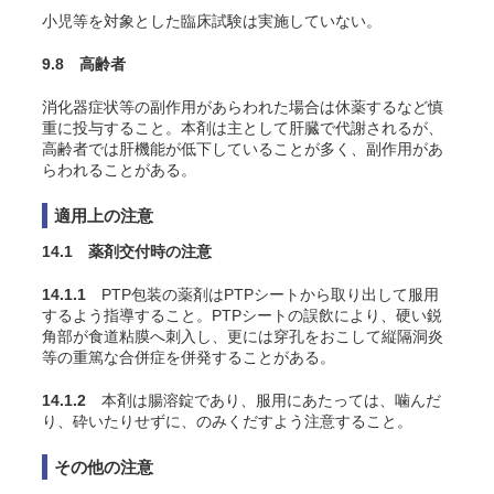
小児等を対象とした臨床試験は実施していない。
9.8 高齢者
消化器症状等の副作用があらわれた場合は休薬するなど慎
重に投与すること。本剤は主として肝臓で代謝されるが、
高齢者では肝機能が低下していることが多く、副作用があ
らわれることがある。
適用上の注意
14.1 薬剤交付時の注意
14.1.1
PTP包装の薬剤はPTPシートから取り出して服用
するよう指導すること。PTPシートの誤飲により、硬い鋭
角部が食道粘膜へ刺入し、更には穿孔をおこして縦隔洞炎
等の重篤な合併症を併発することがある。
14.1.2
本剤は腸溶錠であり、服用にあたっては、噛んだ
り、砕いたりせずに、のみくだすよう注意すること。
その他の注意