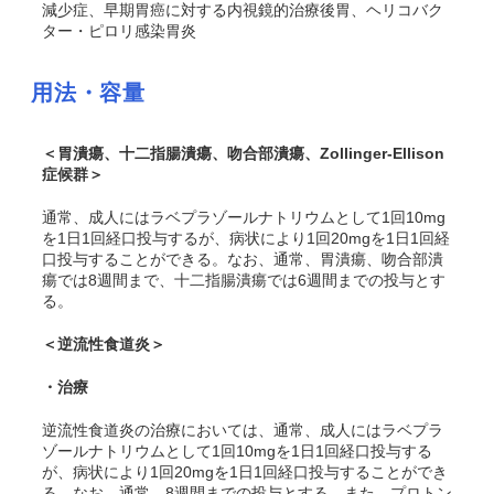
減少症、早期胃癌に対する内視鏡的治療後胃、ヘリコバク
ター・ピロリ感染胃炎
用法・容量
＜胃潰瘍、十二指腸潰瘍、吻合部潰瘍、Zollinger-Ellison
症候群＞
通常、成人にはラベプラゾールナトリウムとして1回10mg
を1日1回経口投与するが、病状により1回20mgを1日1回経
口投与することができる。なお、通常、胃潰瘍、吻合部潰
瘍では8週間まで、十二指腸潰瘍では6週間までの投与とす
る。
＜逆流性食道炎＞
・治療
逆流性食道炎の治療においては、通常、成人にはラベプラ
ゾールナトリウムとして1回10mgを1日1回経口投与する
が、病状により1回20mgを1日1回経口投与することができ
る。なお、通常、8週間までの投与とする。また、プロトン