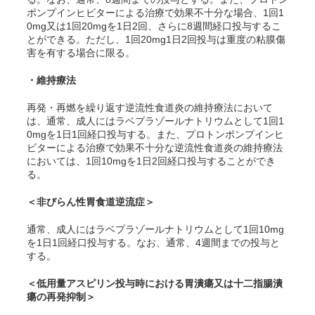
ポンプインヒビターによる治療で効果不十分な場合、1回1
0mg又は1回20mgを1日2回、さらに8週間経口投与するこ
とができる。ただし、1回20mg1日2回投与は重度の粘膜傷
害を有する場合に限る。
・維持療法
再発・再燃を繰り返す逆流性食道炎の維持療法において
は、通常、成人にはラベプラゾールナトリウムとして1回1
0mgを1日1回経口投与する。また、プロトンポンプインヒ
ビターによる治療で効果不十分な逆流性食道炎の維持療法
においては、1回10mgを1日2回経口投与することができ
る。
＜非びらん性胃食道逆流症＞
通常、成人にはラベプラゾールナトリウムとして1回10mg
を1日1回経口投与する。なお、通常、4週間までの投与と
する。
＜低用量アスピリン投与時における胃潰瘍又は十二指腸潰
瘍の再発抑制＞