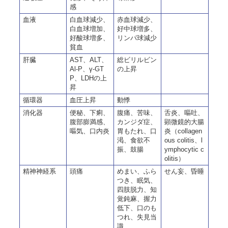
感
血液
白血球減少、
赤血球減少、
白血球増加、
好中球増多、
好酸球増多、
リンパ球減少
貧血
肝臓
AST、ALT、
総ビリルビン
Al-P、γ-GT
の上昇
P、LDHの上
昇
循環器
血圧上昇
動悸
消化器
便秘、下痢、
腹痛、苦味、
舌炎、嘔吐、
腹部膨満感、
カンジダ症、
顕微鏡的大腸
嘔気、口内炎
胃もたれ、口
炎（collagen
渇、食欲不
ous colitis、l
振、鼓腸
ymphocytic c
olitis）
精神神経系
頭痛
めまい、ふら
せん妄、昏睡
つき、眠気、
四肢脱力、知
覚鈍麻、握力
低下、口のも
つれ、失見当
識