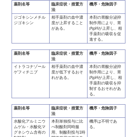
薬剤名等
臨床症状・措置方
機序・危険因子
法
ジゴキシンメチル
相手薬剤の血中濃
本剤の胃酸分泌抑
ジゴキシン
度が上昇すること
制作用により、胃
がある。
内pHが上昇し、相
手薬剤の吸収を促
進する。
薬剤名等
臨床症状・措置方
機序・危険因子
法
イトラコナゾール
相手薬剤の血中濃
本剤の胃酸分泌抑
ゲフィチニブ
度が低下するおそ
制作用により、胃
れがある。
内pHが上昇し、相
手薬剤の吸収を抑
制するおそれがあ
る。
薬剤名等
臨床症状・措置方
機序・危険因子
法
水酸化アルミニウ
本剤単独投与に比
機序は不明であ
ムゲル・水酸化マ
べ制酸剤同時服
る。
グネシウム含有の
用、制酸剤投与1時