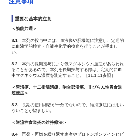
注意事項
重要な基本的注意
＜効能共通＞
8.1
本剤の投与中には、血液像や肝機能に注意し、定期的
に血液学的検査・血液生化学的検査を行うことが望まし
い。
8.2
本剤の長期投与により低マグネシウム血症があらわれ
ることがあるので、本剤を長期投与する際は、定期的に血
中マグネシウム濃度を測定すること。［11.1.11参照］
＜胃潰瘍、十二指腸潰瘍、吻合部潰瘍、非びらん性胃食道
逆流症＞
8.3
長期の使用経験が十分でないので、維持療法には用い
ないことが望ましい。
＜逆流性食道炎の維持療法＞
8.4
再発・再燃を繰り返す患者やプロトンポンプインヒビ