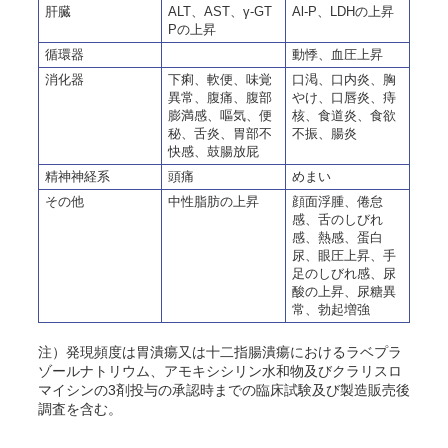
肝臓
ALT、AST、γ-GT
Al-P、LDHの上昇
Pの上昇
循環器
動悸、血圧上昇
消化器
下痢、軟便、味覚
口渇、口内炎、胸
異常、腹痛、腹部
やけ、口唇炎、痔
膨満感、嘔気、便
核、食道炎、食欲
秘、舌炎、胃部不
不振、腸炎
快感、鼓腸放屁
精神神経系
頭痛
めまい
その他
中性脂肪の上昇
顔面浮腫、倦怠
感、舌のしびれ
感、熱感、蛋白
尿、眼圧上昇、手
足のしびれ感、尿
酸の上昇、尿糖異
常、勃起増強
注）発現頻度は胃潰瘍又は十二指腸潰瘍におけるラベプラ
ゾールナトリウム、アモキシシリン水和物及びクラリスロ
マイシンの3剤投与の承認時までの臨床試験及び製造販売後
調査を含む。