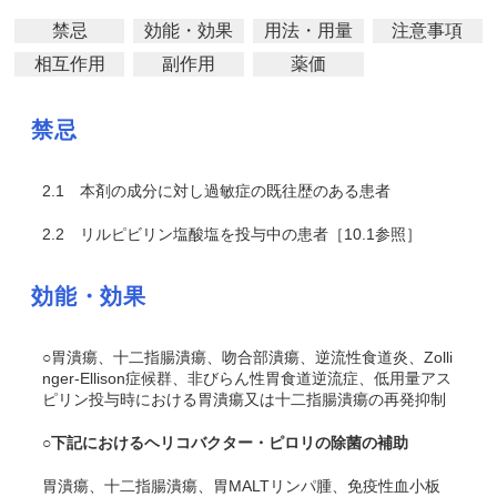
禁忌
効能・効果
用法・用量
注意事項
相互作用
副作用
薬価
禁忌
2.1
本剤の成分に対し過敏症の既往歴のある患者
2.2
リルピビリン塩酸塩を投与中の患者［10.1参照］
効能・効果
○胃潰瘍、十二指腸潰瘍、吻合部潰瘍、逆流性食道炎、Zolli
nger-Ellison症候群、非びらん性胃食道逆流症、低用量アス
ピリン投与時における胃潰瘍又は十二指腸潰瘍の再発抑制
○下記におけるヘリコバクター・ピロリの除菌の補助
胃潰瘍、十二指腸潰瘍、胃MALTリンパ腫、免疫性血小板