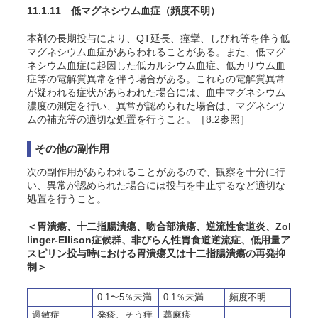
11.1.11 低マグネシウム血症
（頻度不明）
本剤の長期投与により、QT延長、痙攣、しびれ等を伴う低
マグネシウム血症があらわれることがある。また、低マグ
ネシウム血症に起因した低カルシウム血症、低カリウム血
症等の電解質異常を伴う場合がある。これらの電解質異常
が疑われる症状があらわれた場合には、血中マグネシウム
濃度の測定を行い、異常が認められた場合は、マグネシウ
ムの補充等の適切な処置を行うこと。［8.2参照］
その他の副作用
次の副作用があらわれることがあるので、観察を十分に行
い、異常が認められた場合には投与を中止するなど適切な
処置を行うこと。
＜胃潰瘍、十二指腸潰瘍、吻合部潰瘍、逆流性食道炎、Zol
linger-Ellison症候群、非びらん性胃食道逆流症、低用量ア
スピリン投与時における胃潰瘍又は十二指腸潰瘍の再発抑
制＞
0.1〜5％未満
0.1％未満
頻度不明
過敏症
発疹、
そう
痒
蕁麻疹