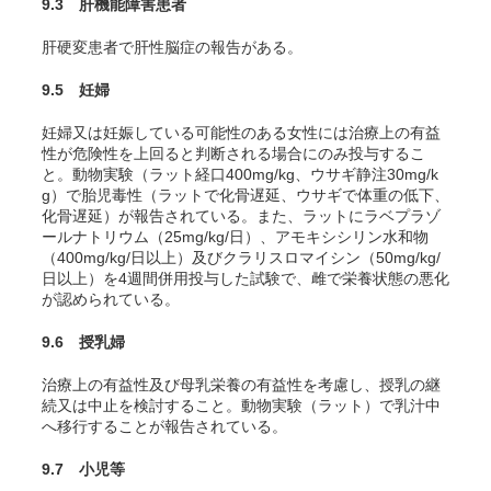
9.3 肝機能障害患者
肝硬変患者で肝性脳症の報告がある。
9.5 妊婦
妊婦又は妊娠している可能性のある女性には治療上の有益
性が危険性を上回ると判断される場合にのみ投与するこ
と。動物実験（ラット経口400mg/kg、ウサギ静注30mg/k
g）で胎児毒性（ラットで化骨遅延、ウサギで体重の低下、
化骨遅延）が報告されている。また、ラットにラベプラゾ
ールナトリウム（25mg/kg/日）、アモキシシリン水和物
（400mg/kg/日以上）及びクラリスロマイシン（50mg/kg/
日以上）を4週間併用投与した試験で、雌で栄養状態の悪化
が認められている。
9.6 授乳婦
治療上の有益性及び母乳栄養の有益性を考慮し、授乳の継
続又は中止を検討すること。動物実験（ラット）で乳汁中
へ移行することが報告されている。
9.7 小児等