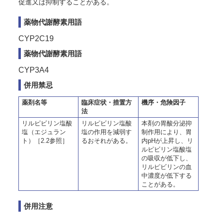
促進又は抑制することがある。
薬物代謝酵素用語
CYP2C19
薬物代謝酵素用語
CYP3A4
併用禁忌
薬剤名等
臨床症状・措置方
機序・危険因子
法
リルピビリン塩酸
リルピビリン塩酸
本剤の胃酸分泌抑
塩（エジュラン
塩の作用を減弱す
制作用により、胃
ト）［2.2参照］
るおそれがある。
内pHが上昇し、リ
ルピビリン塩酸塩
の吸収が低下し、
リルピビリンの血
中濃度が低下する
ことがある。
併用注意