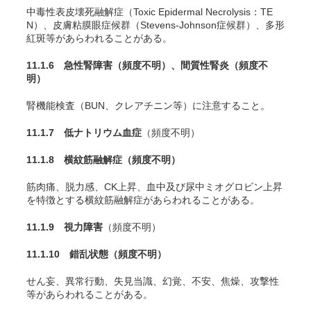
中毒性表皮壊死融解症（Toxic Epidermal Necrolysis：TE
N）、皮膚粘膜眼症候群（Stevens-Johnson症候群）、多形
紅斑等があらわれることがある。
11.1.6 急性腎障害
（頻度不明）
、間質性腎炎
（頻度不
明）
腎機能検査（BUN、クレアチニン等）に注意すること。
11.1.7 低ナトリウム血症
（頻度不明）
11.1.8 横紋筋融解症
（頻度不明）
筋肉痛、脱力感、CK上昇、血中及び尿中ミオグロビン上昇
を特徴とする横紋筋融解症があらわれることがある。
11.1.9 視力障害
（頻度不明）
11.1.10 錯乱状態
（頻度不明）
せん妄、異常行動、失見当識、幻覚、不安、焦燥、攻撃性
等があらわれることがある。