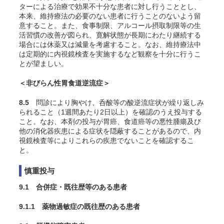
ターによる治療で効果不十分な患者に対し行うこととし、
本来、維持療法の必要のない患者に行うことのないよう留
意すること。また、食事制限、アルコール摂取制限等の生
活習慣の改善が図られ、寛解状態が長期にわたり継続する
場合には休薬又は減量を考慮すること。なお、維持療法中
は定期的に内視鏡検査を実施するなど観察を十分に行うこ
とが望ましい。
＜非びらん性胃食道逆流症＞
8.5
問診により胸やけ、呑酸等の酸逆流症状が繰り返しみ
られること（1週間あたり2日以上）を確認のうえ投与する
こと。なお、本剤の投与が胃癌、食道癌等の悪性腫瘍及び
他の消化器疾患による症状を隠蔽することがあるので、内
視鏡検査等によりこれらの疾患でないことを確認するこ
と。
慎重投与
9.1 合併症・既往歴等のある患者
9.1.1 薬物過敏症の既往歴のある患者