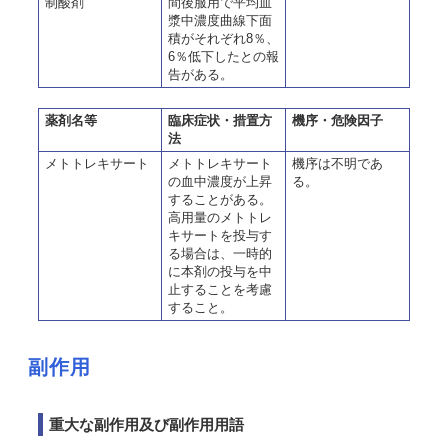
制酸剤
間後服用で平均血
漿中濃度曲線下面
積がそれぞれ8％、
6％低下したとの報
告がある。
薬剤名等
臨床症状・措置方
機序・危険因子
法
メトトレキサート
メトトレキサート
機序は不明であ
の血中濃度が上昇
る。
することがある。
高用量のメトトレ
キサートを投与す
る場合は、一時的
に本剤の投与を中
止することを考慮
すること。
副作用
重大な副作用及び副作用用語