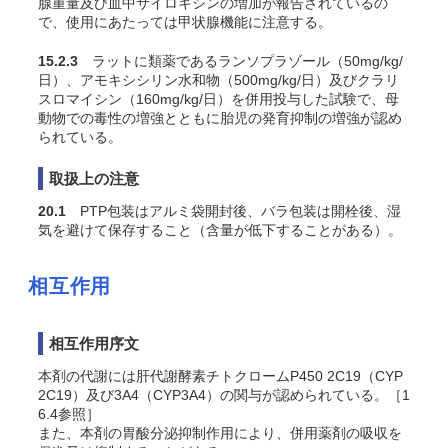
腺重量及び血中サイロキシンの増加が報告されているの
で、使用にあたっては甲状腺機能に注意する。
15.2.3
ラットに類薬であるランソプラゾール（50mg/kg/
日）、アモキシシリン水和物（500mg/kg/日）及びクラリ
スロマイシン（160mg/kg/日）を併用投与した試験で、母
動物での毒性の増強とともに胎児の発育抑制の増強が認め
られている。
取扱上の注意
20.1
PTP包装はアルミ袋開封後、バラ包装は開栓後、湿
気を避けて保存すること（含量が低下することがある）。
相互作用
相互作用序文
本剤の代謝には肝代謝酵素チトクロームP450 2C19（CYP
2C19）及び3A4（CYP3A4）の関与が認められている。［1
6.4参照］
また、本剤の胃酸分泌抑制作用により、併用薬剤の吸収を