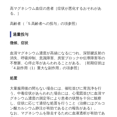
高マグネシウム血症の患者［症状が悪化するおそれがあ
る。］
高齢者（「5.高齢者への投与」の項参照）
過量投与
徴候、症状
血清マグネシウム濃度が高値になるにつれ、深部腱反射の
消失、呼吸抑制、意識障害、房室ブロックや伝導障害等の
不整脈、心停止等があらわれることがある。［初期症状は
「4.副作用（1）重大な副作用」の項参照］
処置
大量服用後の間もない場合には、催吐並びに胃洗浄を行
う。中毒症状があらわれた場合には、心電図並びに血清マ
グネシウム濃度の測定等により患者の状態を十分に観察
し、症状に応じて適切な処置を行うこと（治療にはグルコ
ン酸カルシウム静注が有効であるとの報告がある）。
なお、マグネシウムを除去するために血液透析が有効であ