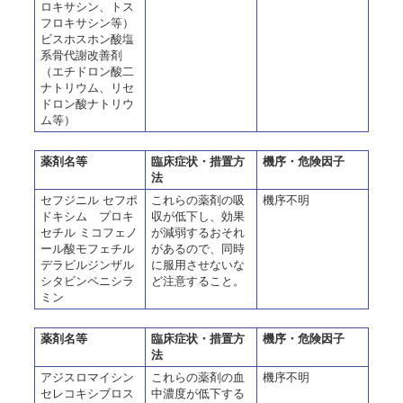
ロキサシン、トス
フロキサシン等）
ビスホスホン酸塩
系骨代謝改善剤
（エチドロン酸二
ナトリウム、リセ
ドロン酸ナトリウ
ム等）
薬剤名等
臨床症状・措置方
機序・危険因子
法
セフジニル セフポ
これらの薬剤の吸
機序不明
ドキシム プロキ
収が低下し、効果
セチル ミコフェノ
が減弱するおそれ
ール酸モフェチル
があるので、同時
デラビルジンザル
に服用させないな
シタビンペニシラ
ど注意すること。
ミン
薬剤名等
臨床症状・措置方
機序・危険因子
法
アジスロマイシン
これらの薬剤の血
機序不明
セレコキシブロス
中濃度が低下する