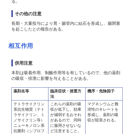
る。
その他の注意
長期・大量投与により胃・腸管内に結石を形成し、腸閉塞
を起こしたとの報告がある。
相互作用
併用注意
本剤は吸着作用、制酸作用等を有しているので、他の薬剤
の吸収・排泄に影響を与えることがある。
薬剤名等
臨床症状・措置方
機序・危険因子
法
テトラサイクリン
これらの薬剤の吸
マグネシウムと難
系抗生物質（テト
収が低下し、効果
溶性のキレートを
ラサイクリン、ミ
が減弱するおそれ
形成し、薬剤の吸
ノサイクリン等）
があるので、同時
収が阻害される。
ニューキノロン系
に服用させないな
抗菌剤（シプロフ
ど注意すること。