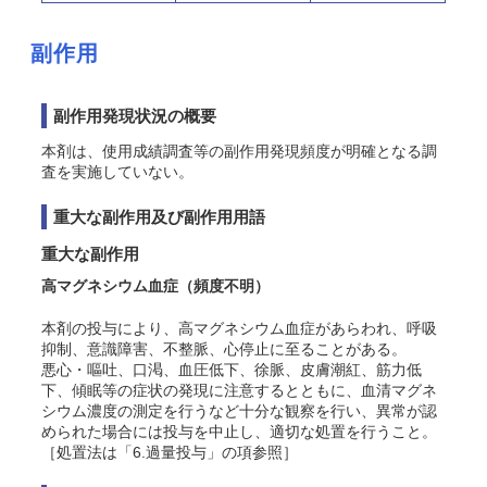
副作用
副作用発現状況の概要
本剤は、使用成績調査等の副作用発現頻度が明確となる調
査を実施していない。
重大な副作用及び副作用用語
重大な副作用
高マグネシウム血症
（頻度不明）
本剤の投与により、高マグネシウム血症があらわれ、呼吸
抑制、意識障害、不整脈、心停止に至ることがある。
悪心・嘔吐、口渇、血圧低下、徐脈、皮膚潮紅、筋力低
下、傾眠等の症状の発現に注意するとともに、血清マグネ
シウム濃度の測定を行うなど十分な観察を行い、異常が認
められた場合には投与を中止し、適切な処置を行うこと。
［処置法は「6.過量投与」の項参照］