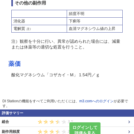
その他の副作用
頻度不明
消化器
下痢等
電解質
血清マグネシウム値の上昇
注）
注）観察を十分に行い、異常が認められた場合には、減量
または休薬等の適切な処置を行うこと。
薬価
酸化マグネシウム「コザカイ・M」 1.54円／ｇ
DI Stationの機能をすべてご利用いただくには、
m3.comへのログイン
が必要で
す。
評価サマリー
総合
ログインして
副作用頻度
評価を見る