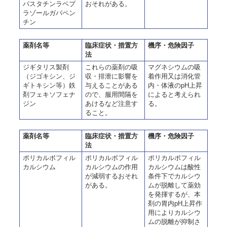
バスタチンラベプ
おそれがある。
ラゾールガバペン
チン
薬剤名等
臨床症状・措置方
機序・危険因子
法
ジギタリス製剤
これらの薬剤の吸
マグネシウムの吸
（ジゴキシン、ジ
収・排泄に影響を
着作用又は消化管
ギトキシン等）鉄
与えることがある
内・体液のpH上昇
剤フェキソフェナ
ので、服用間隔を
によると考えられ
ジン
あけるなど注意す
る。
ること。
薬剤名等
臨床症状・措置方
機序・危険因子
法
ポリカルボフィル
ポリカルボフィル
ポリカルボフィル
カルシウム
カルシウムの作用
カルシウムは酸性
が減弱するおそれ
条件下でカルシウ
がある。
ムが脱離して薬効
を発揮するが、本
剤の胃内pH上昇作
用によりカルシウ
ムの脱離が抑制さ