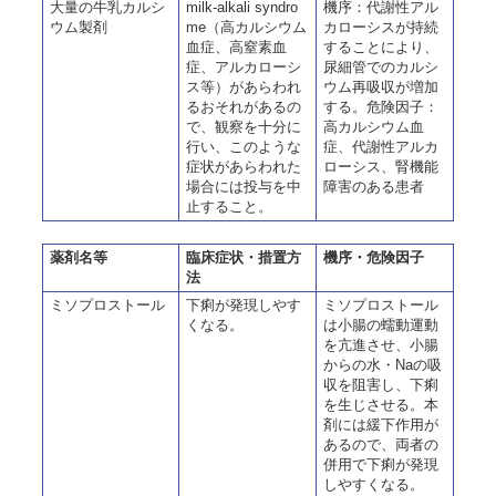
大量の牛乳カルシ
milk-alkali syndro
機序：代謝性アル
ウム製剤
me（高カルシウム
カローシスが持続
血症、高窒素血
することにより、
症、アルカローシ
尿細管でのカルシ
ス等）があらわれ
ウム再吸収が増加
るおそれがあるの
する。危険因子：
で、観察を十分に
高カルシウム血
行い、このような
症、代謝性アルカ
症状があらわれた
ローシス、腎機能
場合には投与を中
障害のある患者
止すること。
薬剤名等
臨床症状・措置方
機序・危険因子
法
ミソプロストール
下痢が発現しやす
ミソプロストール
くなる。
は小腸の蠕動運動
を亢進させ、小腸
からの水・Naの吸
収を阻害し、下痢
を生じさせる。本
剤には緩下作用が
あるので、両者の
併用で下痢が発現
しやすくなる。