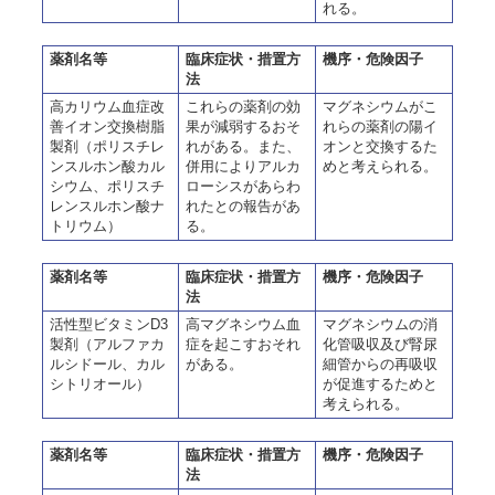
れる。
薬剤名等
臨床症状・措置方
機序・危険因子
法
高カリウム血症改
これらの薬剤の効
マグネシウムがこ
善イオン交換樹脂
果が減弱するおそ
れらの薬剤の陽イ
製剤（ポリスチレ
れがある。また、
オンと交換するた
ンスルホン酸カル
併用によりアルカ
めと考えられる。
シウム、ポリスチ
ローシスがあらわ
レンスルホン酸ナ
れたとの報告があ
トリウム）
る。
薬剤名等
臨床症状・措置方
機序・危険因子
法
活性型ビタミンD3
高マグネシウム血
マグネシウムの消
製剤（アルファカ
症を起こすおそれ
化管吸収及び腎尿
ルシドール、カル
がある。
細管からの再吸収
シトリオール）
が促進するためと
考えられる。
薬剤名等
臨床症状・措置方
機序・危険因子
法