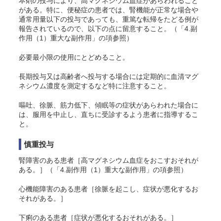
本剤の投与により、高マグネシウム血症があらわれること
がある。
特に、便秘症の患者では、腎機能が正常な場合や
通常用量以下の投与であっても、重篤な転帰をたどる例が
報告されているので、以下の点に留意すること。
（「4.副
作用（1）重大な副作用」の項参照）
必要最小限の使用にとどめること。
長期投与
又は高齢者へ投与
する場合には定期的に血清マグ
ネシウム濃度を測定するなど特に注意すること。
嘔吐、徐脈、筋力低下、傾眠等の症状があらわれた場合に
は、服用を中止し、直ちに受診するよう患者に指導するこ
と。
慎重投与
腎障害のある患者［高マグネシウム血症をおこすおそれが
ある。］（「4.副作用（1）重大な副作用」の項参照）
心機能障害のある患者［徐脈を起こし、症状が悪化するお
それがある。］
下痢のある患者［症状が悪化するおそれがある。］