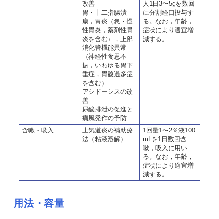
改善
人1日3〜5gを数回
胃・十二指腸潰
に分割経口投与す
瘍，胃炎（急・慢
る。なお，年齢，
性胃炎，薬剤性胃
症状により適宜増
炎を含む），上部
減する。
消化管機能異常
（神経性食思不
振，いわゆる胃下
垂症，胃酸過多症
を含む）
アシドーシスの改
善
尿酸排泄の促進と
痛風発作の予防
含嗽・吸入
上気道炎の補助療
1回量1〜2％液100
法（粘液溶解）
mLを1日数回含
嗽，吸入に用い
る。なお，年齢，
症状により適宜増
減する。
用法・容量