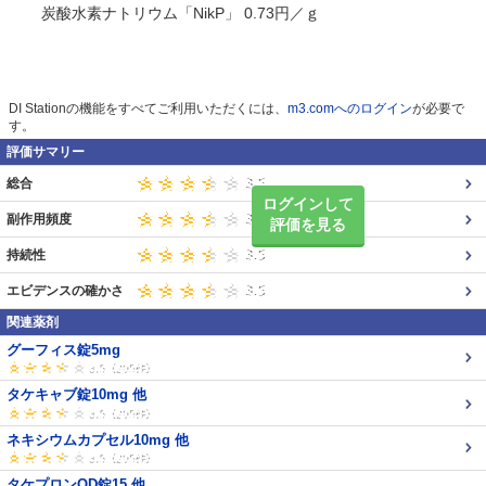
炭酸水素ナトリウム「NikP」 0.73円／ｇ
DI Stationの機能をすべてご利用いただくには、
m3.comへのログイン
が必要で
す。
評価サマリー
総合
ログインして
副作用頻度
評価を見る
持続性
エビデンスの確かさ
関連薬剤
グーフィス錠5mg
タケキャブ錠10mg 他
ネキシウムカプセル10mg 他
タケプロンOD錠15 他