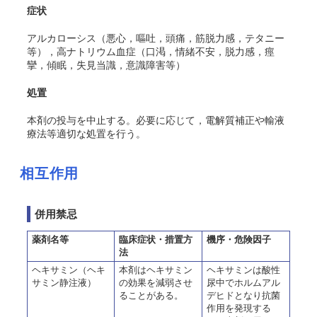
症状
アルカローシス（悪心，嘔吐，頭痛，筋脱力感，テタニー
等），高ナトリウム血症（口渇，情緒不安，脱力感，痙
攣，傾眠，失見当識，意識障害等）
処置
本剤の投与を中止する。必要に応じて，電解質補正や輸液
療法等適切な処置を行う。
相互作用
併用禁忌
薬剤名等
臨床症状・措置方
機序・危険因子
法
ヘキサミン（ヘキ
本剤はヘキサミン
ヘキサミンは酸性
サミン静注液）
の効果を減弱させ
尿中でホルムアル
ることがある。
デヒドとなり抗菌
作用を発現する