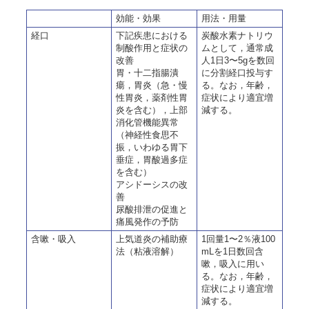
効能・効果
用法・用量
経口
下記疾患における
炭酸水素ナトリウ
制酸作用と症状の
ムとして，通常成
改善
人1日3〜5gを数回
胃・十二指腸潰
に分割経口投与す
瘍，胃炎（急・慢
る。なお，年齢，
性胃炎，薬剤性胃
症状により適宜増
炎を含む），上部
減する。
消化管機能異常
（神経性食思不
振，いわゆる胃下
垂症，胃酸過多症
を含む）
アシドーシスの改
善
尿酸排泄の促進と
痛風発作の予防
含嗽・吸入
上気道炎の補助療
1回量1〜2％液100
法（粘液溶解）
mLを1日数回含
嗽，吸入に用い
る。なお，年齢，
症状により適宜増
減する。