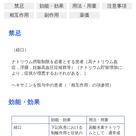
禁忌
効能・効果
用法・用量
注意事項
相互作用
副作用
薬価
禁忌
（経口）
ナトリウム摂取制限を必要とする患者（高ナトリウム血
症，浮腫，妊娠高血圧症候群等）［ナトリウム貯留増加に
より，症状が増悪するおそれがある。］
ヘキサミンを投与中の患者（「相互作用」の項参照）
効能・効果
効能・効果
用法・用量
経口
下記疾患における
炭酸水素ナトリウ
制酸作用と症状の
ムとして，通常成