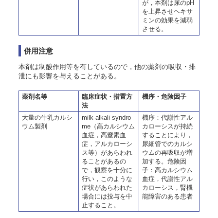
が，本剤は尿のpH
を上昇させヘキサ
ミンの効果を減弱
させる。
併用注意
本剤は制酸作用等を有しているので，他の薬剤の吸収・排
泄にも影響を与えることがある。
薬剤名等
臨床症状・措置方
機序・危険因子
法
大量の牛乳カルシ
milk-alkali syndro
機序：代謝性アル
ウム製剤
me（高カルシウム
カローシスが持続
血症，高窒素血
することにより，
症，アルカローシ
尿細管でのカルシ
ス等）があらわれ
ウムの再吸収が増
ることがあるの
加する。危険因
で，観察を十分に
子：高カルシウム
行い，このような
血症，代謝性アル
症状があらわれた
カローシス，腎機
場合には投与を中
能障害のある患者
止すること。