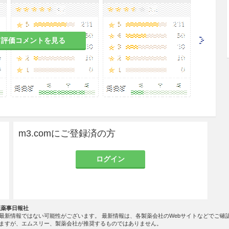
らの症状が悪化するおそれがある。［2.1参照］
て評価コメントを見る
おそれがある。
ーシス等の電解質失調の患者
。
m3.comにご登録済の方
らわれるおそれがある。［2.1参照］
ログイン
のある女性には、治療上の有益性が危険性を上回る
すること。
社薬事日報社
最新情報ではない可能性がございます。 最新情報は、各製薬会社のWebサイトなどでご確
ますが、エムスリー、製薬会社が推奨するものではありません。