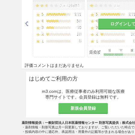
ナトリウム過剰により、これ
9.1.3 肺機能障害のある患者
ログインし
呼吸性アルカローシスになる
9.1.4 低クロル性アルカロ
症状が悪化するおそれがある
評価コメントはまだありません
9.2 腎機能障害患者
はじめてご利用の方
ナトリウム貯留による浮腫があ
m3.comは、医療従事者のみ利用可能な医療
9.5 妊婦
専門サイトです。会員登録は無料です。
新規会員登録
妊婦又は妊娠している可能性
と判断される場合にのみ投与
薬剤情報提供：一般財団法人日本医薬情報センター 剤形写真提供：株式会
・薬剤情報・剤形写真は月一回更新しておりますが、ご覧いただいた時点で
9.6 授乳婦
・投稿内容の中に適応外、承認用法・用量外の記載等が含まれる場合があり