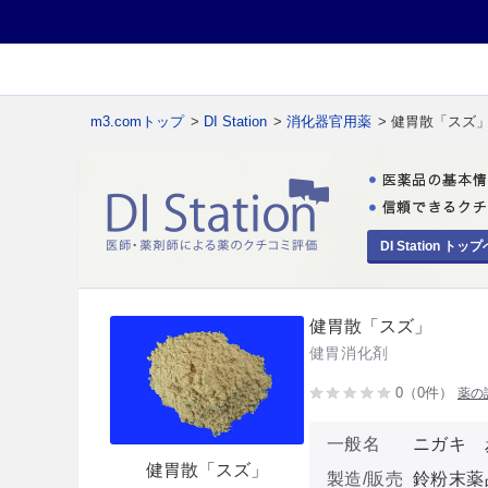
m3.comトップ
>
DI Station
>
消化器官用薬
> 健胃散「スズ
DI Station トップ
健胃散「スズ」
健胃消化剤
0（0件）
薬の
一般名
ニガキ 
健胃散「スズ」
製造/販売
鈴粉末薬