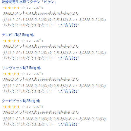
乾燥弱毒生水痘ワクチン「ビケン」
デエビゴ錠2.5mg 他
リンヴォック錠7.5mg 他
クービビック錠25mg 他