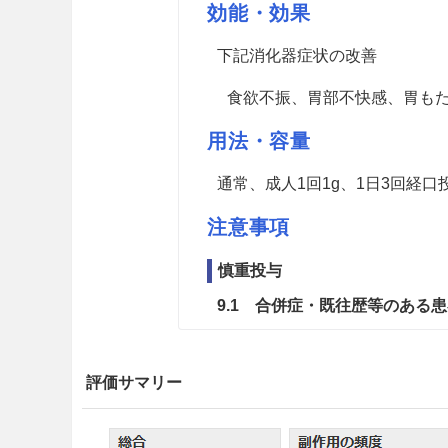
効能・効果
下記消化器症状の改善
食欲不振、胃部不快感、胃も
用法・容量
通常、成人1回1g、1日3回経
注意事項
慎重投与
9.1 合併症・既往歴等のある
9.1.1 重篤な消化管潰瘍のあ
評価サマリー
炭酸水素ナトリウムを配合し
9.1.2 心不全の患者、高血圧