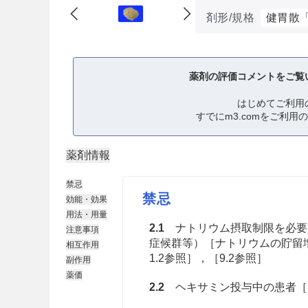
剤形/規格
健胃散
薬剤の評価コメントをご覧
はじめてご利用
すでにm3.comをご利用
薬剤情報
禁忌
禁忌
効能・効果
用法・用量
2.1
ナトリウム摂取制限を必要
注意事項
症候群等）［ナトリウムの貯留
相互作用
1.2参照］，［9.2参照］
副作用
薬価
2.2
ヘキサミン投与中の患者［1