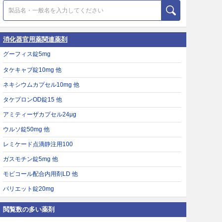
消化器官用薬関連薬剤
グーフィス錠5mg
タケキャブ錠10mg 他
ネキシウムカプセル10mg 他
タケプロンOD錠15 他
アミティーザカプセル24μg
ウルソ錠50mg 他
レミケード点滴静注用100
ガスモチン錠5mg 他
モビコール配合内用剤LD 他
パリエット錠20mg
閲覧数の多い薬剤