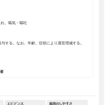
たれ、嘔気・嘔吐
口投与する。なお、年齢、症状により適宜増減する。
患者
る患者
ているため、症状が悪化するおそれがある。
症の患者