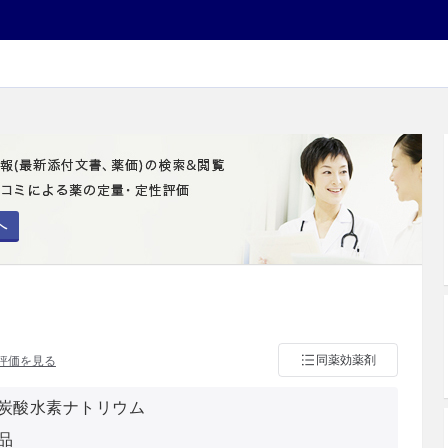
」
へ
同薬効薬剤
評価を見る
炭酸水素ナトリウム
品