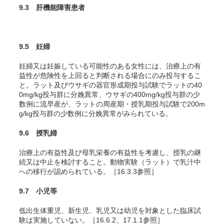
9.3 肝機能障害患者
9.5 妊婦
妊婦又は妊娠している可能性のある女性には、治療上の有
益性が危険性を上回ると判断される場合にのみ投与するこ
と。ラット及びウサギの器官形成期投与試験でラットの40
0mg/kg投与群に分娩異常
、ウサギの400mg/kg投与群の少
数例に流早産
が、ラットの周産期・授乳期投与試験で200m
g/kg投与群の少数例に分娩異常
がみられている。
9.6 授乳婦
治療上の有益性及び母乳栄養の有益性を考慮し、授乳の継
続又は中止を検討すること。動物実験（ラット）で乳汁中
への移行が認められている。［16.3.3参照］
9.7 小児等
低出生体重児、新生児、乳児又は幼児を対象とした臨床試
験は実施していない。［16.6.2、17.1.1参照］