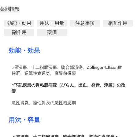
薬剤情報
効能・効果
用法・用量
注意事項
相互作用
副作用
薬価
効能・効果
○胃潰瘍、十二指腸潰瘍、吻合部潰瘍、Zollinger-Ellison症
候群、逆流性食道炎、麻酔前投薬
○下記疾患の胃粘膜病変（びらん、出血、発赤、浮腫）の改
善
急性胃炎、慢性胃炎の急性増悪期
用法・容量
＜胃潰瘍、十二指腸潰瘍、吻合部潰瘍、逆流性食道炎＞