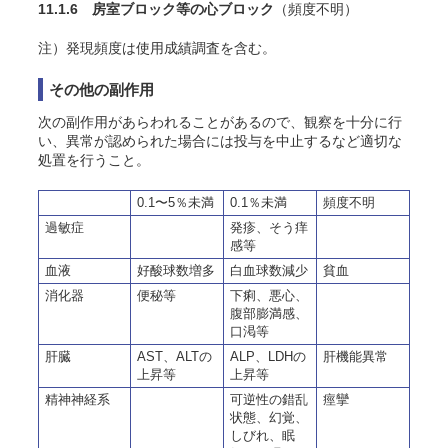
11.1.6 房室ブロック等の心ブロック
（頻度不明）
注）発現頻度は使用成績調査を含む。
その他の副作用
次の副作用があらわれることがあるので、観察を十分に行
い、異常が認められた場合には投与を中止するなど適切な
処置を行うこと。
0.1〜5％未満
0.1％未満
頻度不明
過敏症
発疹、そう痒
感等
血液
好酸球数増多
白血球数減少
貧血
消化器
便秘等
下痢、悪心、
腹部膨満感、
口渇等
肝臓
AST、ALTの
ALP、LDHの
肝機能異常
上昇等
上昇等
精神神経系
可逆性の錯乱
痙攣
状態、幻覚、
しびれ、眠