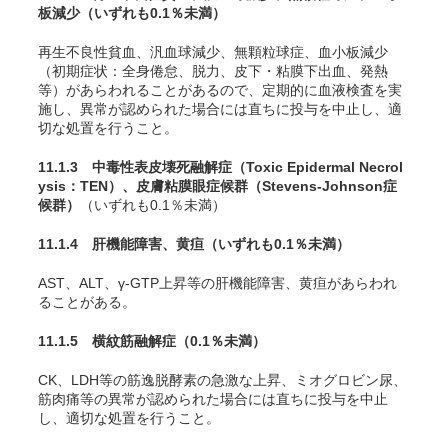
板減少
（いずれも0.1％未満）
再生不良性貧血、汎血球減少、無顆粒球症、血小板減少
（初期症状：全身倦怠、脱力、皮下・粘膜下出血、発熱
等）があらわれることがあるので、定期的に血液検査を実
施し、異常が認められた場合には直ちに投与を中止し、適
切な処置を行うこと。
11.1.3 中毒性表皮壊死融解症（Toxic Epidermal Necrol
ysis：TEN）、皮膚粘膜眼症候群（Stevens-Johnson症
候群）
（いずれも0.1％未満）
11.1.4 肝機能障害、黄疸
（いずれも0.1％未満）
AST、ALT、γ-GTP上昇等の肝機能障害、黄疸があらわれ
ることがある。
11.1.5 横紋筋融解症
（0.1％未満）
CK、LDH等の筋逸脱酵素の急激な上昇、ミオグロビン尿、
筋肉痛等の異常が認められた場合には直ちに投与を中止
し、適切な処置を行うこと。