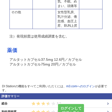
気、不眠、め
まい、頭痛等
その他
女性型乳房、
乳汁分泌、倦
怠感、血圧上
昇、BUN上昇
注）発現頻度は使用成績調査を含む。
薬価
アルタットカプセル37.5mg 12.6円／カプセル
アルタットカプセル75mg 20円／カプセル
DI Stationの機能をすべてご利用いただくには、
m3.comへのログイン
が必要で
す。
評価サマリー
総合
ログインして
副作用頻度