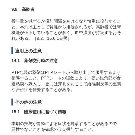
9.8 高齢者
投与量を減ずるか投与間隔をあけるなど慎重に投与するこ
と。本剤は主として腎臓から排泄されるが、高齢者では腎
機能が低下していることが多く、血中濃度が持続するおそ
れがある。［9.2、16.6.1参照］
適用上の注意
14.1 薬剤交付時の注意
PTP包装の薬剤はPTPシートから取り出して服用するよう
指導すること。PTPシートの誤飲により、硬い鋭角部が食
道粘膜へ刺入し、更には穿孔をおこして縦隔洞炎等の重篤
な合併症を併発することがある。
その他の注意
15.1 臨床使用に基づく情報
本剤の投与が胃癌による症状を隠蔽することがあるので、
悪性でないことを確認のうえ投与すること。