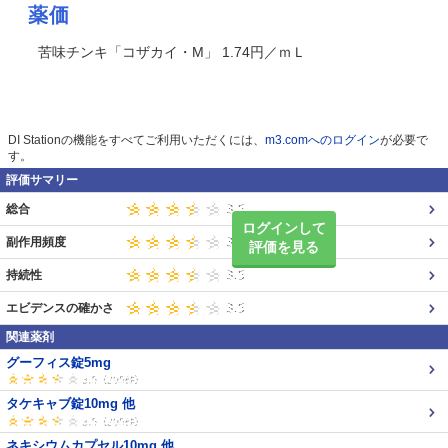
薬価
苦味チンキ「コザカイ・M」 1.74円／ｍＬ
DI Stationの機能をすべてご利用いただくには、
m3.comへのログイン
が必要で
す。
評価サマリー
総合
ログインして
副作用頻度
評価を見る
持続性
エビデンスの確かさ
関連薬剤
グーフィス錠5mg
タケキャブ錠10mg 他
ネキシウムカプセル10mg 他