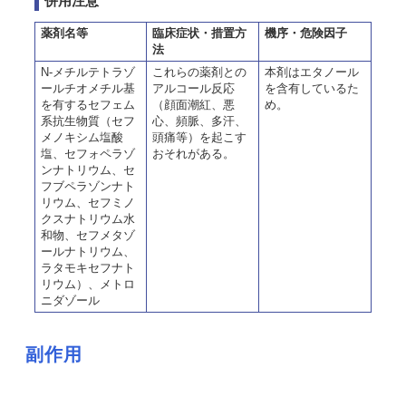
併用注意
薬剤名等
臨床症状・措置方
機序・危険因子
法
N-メチルテトラゾ
これらの薬剤との
本剤はエタノール
ールチオメチル基
アルコール反応
を含有しているた
を有するセフェム
（顔面潮紅、悪
め。
系抗生物質（セフ
心、頻脈、多汗、
メノキシム塩酸
頭痛等）を起こす
塩、セフォペラゾ
おそれがある。
ンナトリウム、セ
フブペラゾンナト
リウム、セフミノ
クスナトリウム水
和物、セフメタゾ
ールナトリウム、
ラタモキセフナト
リウム）、メトロ
ニダゾール
副作用