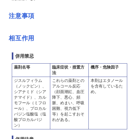
注意事項
相互作用
併用禁忌
薬剤名等
臨床症状・措置方
機序・危険因子
法
ジスルフィラム
これらの薬剤との
本剤はエタノール
（ノックビン）、
アルコール反応
を含有しているた
シアナミド（シア
（顔面潮紅、血圧
め。
ナマイド）、カル
降下、悪心、頻
モフール（ミフロ
脈、めまい、呼吸
ール）、プロカル
困難、視力低下
バジン塩酸塩（塩
等）を起こすおそ
酸プロカルバジ
れがある。
ン）