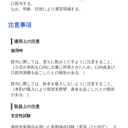
口投与する。
なお、年齢、症状により適宜増減する。
注意事項
適用上の注意
服用時
投与に際しては、直ちに飲みくだすように注意すること。
［小児が本剤を口内に大量に停滞させたため、口内炎及び
口腔内潰瘍を起こしたとの報告がある。］
投与に際しては、粉末を吸入しないように注意すること。
［本剤の吸入により気管支痙攣、鼻炎を起こしたとの報告
がある。］
取扱上の注意
安定性試験
最終包装製品を用いた長期保存試験［室温（1〜30℃）、3