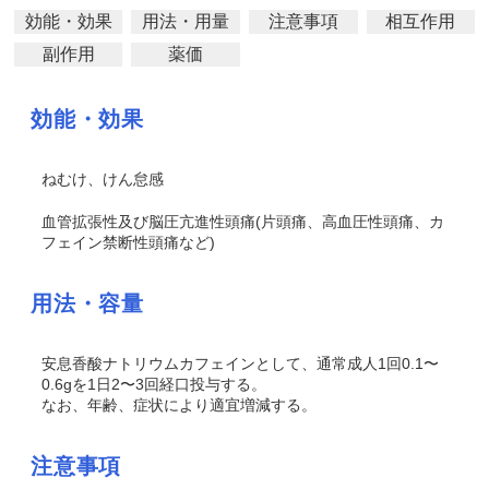
効能・効果
用法・用量
注意事項
相互作用
副作用
薬価
効能・効果
ねむけ、
けん
怠感
血管拡張性及び脳圧亢進性頭痛(片頭痛、高血圧性頭痛、カ
フェイン禁断性頭痛など)
用法・容量
安息香酸ナトリウムカフェインとして、通常成人1回0.1〜
0.6gを1日2〜3回経口投与する。
なお、年齢、症状により適宜増減する。
注意事項