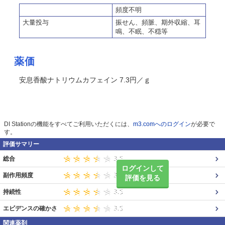
頻度不明
大量投与
振せん、頻脈、期外収縮、耳
鳴、不眠、不穏等
薬価
安息香酸ナトリウムカフェイン 7.3円／ｇ
DI Stationの機能をすべてご利用いただくには、
m3.comへのログイン
が必要で
す。
評価サマリー
総合
ログインして
副作用頻度
評価を見る
持続性
エビデンスの確かさ
関連薬剤