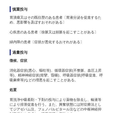
慎重投与
胃潰瘍又はその既往歴のある患者〔胃液分泌を促進するた
め、悪影響を及ぼすおそれがある〕
心疾患のある患者〔徐脈又は頻脈を起こすことがある〕
緑内障の患者〔症状が悪化するおそれがある〕
過量投与
徴候、症状
消化器症状(悪心、嘔吐等)、循環器症状(不整脈、血圧上昇
等)、精神神経症状(痙攣、昏睡)、呼吸器症状(呼吸促進、呼
吸麻痺等)などの増悪を起こすことがある。
処置
胃洗浄や吸着剤・下剤の投与により薬物を除去し、輸液等
により排泄促進を行う。また、興奮状態には対症療法とし
てジアゼパム注、フェノバルビタール注などの中枢神経抑