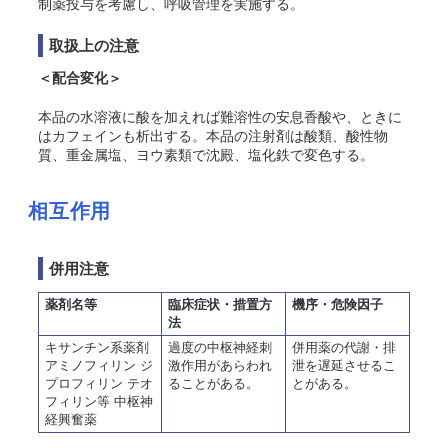
制薬投与を考慮し、呼吸管理を実施する。
取扱上の注意
＜配合変化＞
本品の水溶液に酸を加えれば難溶性の安息香酸や、ときに
はカフェインも析出する。本品の注射剤は酸類、酸性物
質、重金属塩、ヨウ素類で沈殿、塩化鉄で変色する。
相互作用
併用注意
薬剤名等
臨床症状・措置方
機序・危険因子
法
キサンチン系薬剤
過度の中枢神経刺
併用薬の代謝・排
アミノフィリン ジ
激作用があらわれ
泄を遅延させるこ
プロフィリン テオ
ることがある。
とがある。
フィリン等 中枢神
経興奮薬