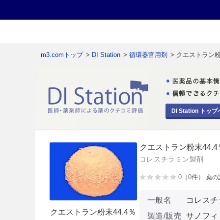
m3.comトップ
>
DI Station
>
循環器官用剤
> クエストラン粉
DI Station トップ
クエストラン粉末44.4
コレスチラミン製剤
0（0件）
薬の
一般名
コレスチ
クエストラン粉末44.4％
製造/販売
サノフィ