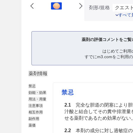
剤形/規格
クエスト
すべて
薬剤の評価コメントをご覧
はじめてご利用
すでにm3.comをご利用
薬剤情報
禁忌
禁忌
効能・効果
用法・用量
2.1
完全な胆道の閉塞により胆
注意事項
汁酸と結合してその糞中排泄量
相互作用
せる薬剤であるため効果がない
副作用
薬価
2.2
本剤の成分に対し過敏症の