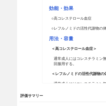
効能・効果
○高コレステロール血症
○レフルノミドの活性代謝物の
用法・容量
＜高コレステロール血症＞
通常成人にはコレスチラミン無水
回服用する。
＜レフルノミドの活性代謝物の
通常成人にはコレスチラミン無水
用する。レフルノミド製剤投
水物として1回8gを水約200
評価サマリー
注意事項