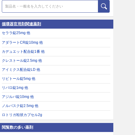
循環器官用剤関連薬剤
セララ錠25mg 他
アダラートCR錠10mg 他
カデュエット配合錠1番 他
クレストール錠2.5mg 他
アイミクス配合錠LD 他
リピトール錠5mg 他
リバロ錠1mg 他
アジルバ錠10mg 他
ノルバスク錠2.5mg 他
ロトリガ粒状カプセル2g
閲覧数の多い薬剤