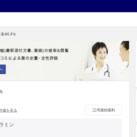
末44.4％
へ
％
同薬効薬剤
評価を見る
ラミン