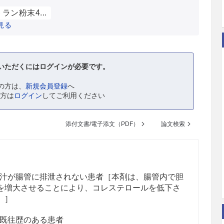
ラン粉末4...
見る
いただくにはログインが必要です。
の方は、
新規会員登録
へ
の方は
ログイン
してご利用ください
添付文書/電子添文（PDF）
論文検索
汁が腸管に排泄されない患者［本剤は、腸管内で胆
を増大させることにより、コレステロールを低下さ
。］
既往歴のある患者