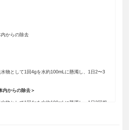
体内からの除去
物として1回4gを水約100mLに懸濁し、1日2〜3
体内からの除去＞
物として1回4gを水約100mLに懸濁し、1日3回服
与による重篤な副作用発現時にはコレスチラミン無
mLに懸濁し、1日3回服用する。