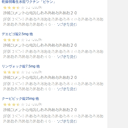
乾燥弱毒生水痘ワクチン「ビケン」
デエビゴ錠2.5mg 他
リンヴォック錠7.5mg 他
クービビック錠25mg 他