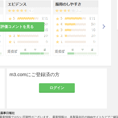
て評価コメントを見る
ル血症治療の基本である食事療法を行い、更に運
虚血性心疾患のリスクファクターの軽減等も十分に
的に検査し、治療に対する反応が認められない場
また、血中トリグリセライド値を定期的に検査し、
な処置を講ずること。
m3.comにご登録済の方
E、K）あるいは葉酸塩の吸収阻害が起こる可能性
これらの補給を考慮すること。［9.5、9.6参照］
ログイン
クロール性アシドーシスを起こすとの報告がある
体内からの除去＞
社薬事日報社
最新情報ではない可能性がございます。 最新情報は、各製薬会社のWebサイトなどでご確