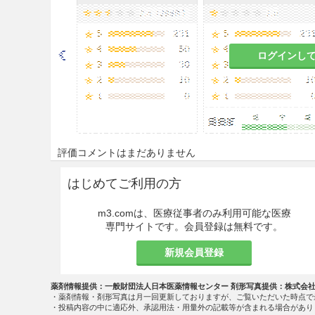
イソクスプリン塩酸塩として通常
＜子宮収縮の抑制＞
ログインし
イソクスプリン塩酸塩として通常
＜月経困難症の重症＞
イソクスプリン塩酸塩として通
評価コメントはまだありません
なお、年齢、症状により適宜増
はじめてご利用の方
また、いずれの場合も症状がお
注意事項
m3.comは、医療従事者のみ利用可能な医療
専門サイトです。会員登録は無料です。
慎重投与
新規会員登録
9.1 合併症・既往歴等のある
薬剤情報提供：一般財団法人日本医薬情報センター 剤形写真提供：株式会
・薬剤情報・剤形写真は月一回更新しておりますが、ご覧いただいた時点で
9.1.1 心悸亢進のある患者
・投稿内容の中に適応外、承認用法・用量外の記載等が含まれる場合があり