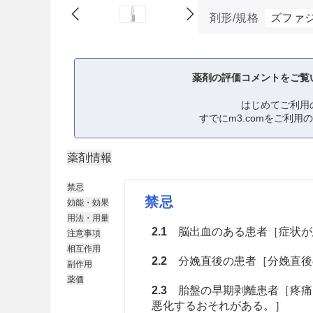
剤形/規格
ズファジ
薬剤の評価コメントをご覧
はじめてご利用
すでにm3.comをご利用
薬剤情報
禁忌
禁忌
効能・効果
用法・用量
2.1
脳出血のある患者［症状が
注意事項
相互作用
2.2
分娩直後の患者［分娩直後
副作用
薬価
2.3
胎盤の早期剥離患者［疼痛
悪化するおそれがある。］