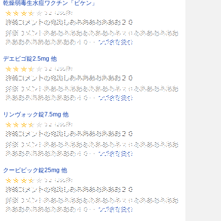
乾燥弱毒生水痘ワクチン「ビケン」
デエビゴ錠2.5mg 他
リンヴォック錠7.5mg 他
クービビック錠25mg 他