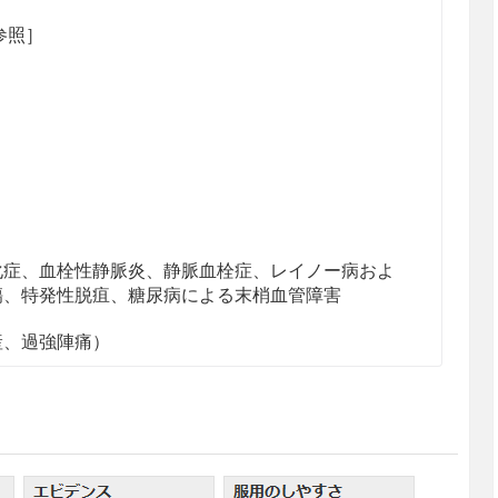
参照］
化症、血栓性静脈炎、静脈血栓症、レイノー病およ
傷、特発性脱疽、糖尿病による末梢血管障害
産、過強陣痛）
性＞