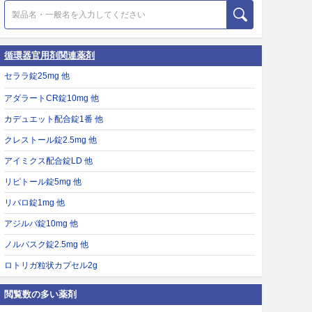
循環器官用剤関連薬剤
セララ錠25mg 他
アダラートCR錠10mg 他
カデュエット配合錠1番 他
クレストール錠2.5mg 他
アイミクス配合錠LD 他
リピトール錠5mg 他
リバロ錠1mg 他
アジルバ錠10mg 他
ノルバスク錠2.5mg 他
ロトリガ粒状カプセル2g
閲覧数の多い薬剤