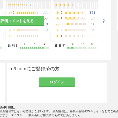
成人1回5〜10mgを1日2〜3回筋肉内注射する。
て評価コメントを見る
1回5〜10mgを1〜2時間ごとに筋肉内注射する。
常1回5〜10mgを筋肉内注射する。
減する。
m3.comにご登録済の方
さまったら経口投与に切り替えること。
ログイン
患者
社薬事日報社
最新情報ではない可能性がございます。 最新情報は、各製薬会社のWebサイトなどでご確
ますが、エムスリー、製薬会社が推奨するものではありません。