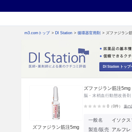
m3.comトップ
>
DI Station
>
循環器官用剤
> ズファジラン筋
DI Station トップ
ズファジラン筋注5mg
脳・末梢血行動態改善剤
0（0件）
薬の
一般名
イソクス
ズファジラン筋注5mg
製造/販売
アルフレ