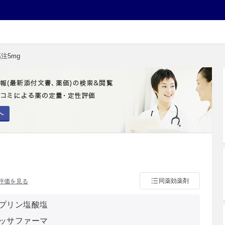
注5mg
へ
同薬効薬剤
評価を見る
プリン塩酸塩
ッサファーマ