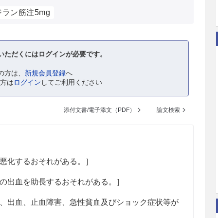
ラン筋注5mg
いただくにはログインが必要です。
の方は、
新規会員登録
へ
の方は
ログイン
してご利用ください
添付文書/電子添文（PDF）
論文検索
悪化するおそれがある。］
の出血を助長するおそれがある。］
、出血、止血障害、急性貧血及びショック症状等が