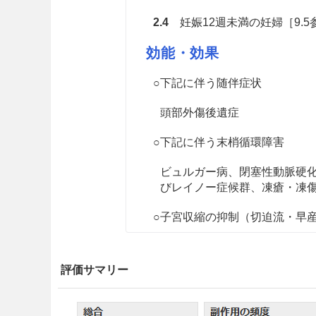
2.4
妊娠12週未満の妊婦［9.5
効能・効果
○下記に伴う随伴症状
頭部外傷後遺症
○下記に伴う末梢循環障害
ビュルガー病、閉塞性動脈硬
びレイノー症候群、凍瘡・凍
○子宮収縮の抑制（切迫流・早
○月経困難症
評価サマリー
用法・容量
＜循環器領域の適応の重症・急