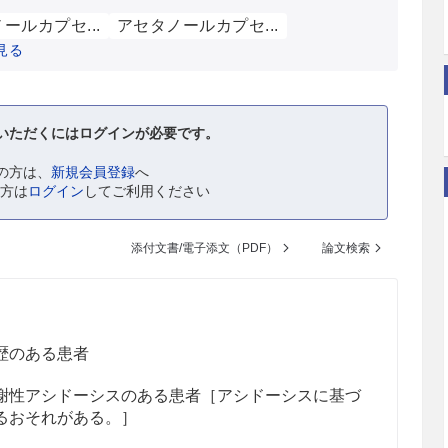
ールカプセ...
アセタノールカプセ...
見る
いただくにはログインが必要です。
の方は、
新規会員登録
へ
の方は
ログイン
してご利用ください
添付文書/電子添文（PDF）
論文検索
歴のある患者
謝性アシドーシスのある患者［アシドーシスに基づ
るおそれがある。］