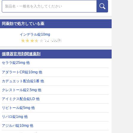
同薬効で処方している薬
インデラル錠10mg
循環器官用剤関連薬剤
セララ錠25mg 他
アダラートCR錠10mg 他
カデュエット配合錠1番 他
クレストール錠2.5mg 他
アイミクス配合錠LD 他
リピトール錠5mg 他
リバロ錠1mg 他
アジルバ錠10mg 他