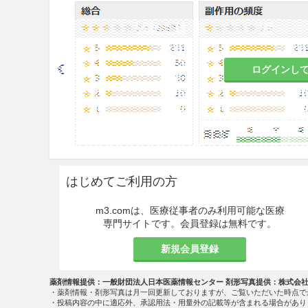
頻脈性不整脈（洞性頻脈、期外
の洞調律の維持）
用法・容量
ログインし
本態性高血圧症に使用する場合
通常、成人にはアセブトロールと
経口投与する。なお、年齢・
狭心症・頻脈性不整脈に使用す
はじめてご利用の方
通常、成人にはアセブトロールと
投与する。なお、年齢・症状
m3.comは、医療従事者のみ利用可能な医療
専門サイトです。会員登録は無料です。
注意事項
新規会員登録
重要な基本的注意
投与が長期にわたる場合
は、
心
薬剤情報提供：一般財団法人日本医薬情報センター 剤形写真提供：株式会
・薬剤情報・剤形写真は月一回更新しておりますが、ご覧いただいた時点で
に行うこと。特に
徐脈
又は
低血
・投稿内容の中に適応外、承認用法・用量外の記載等が含まれる場合があり