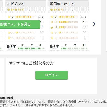
収縮、発作性上室性頻拍、新鮮心房細動、除細動後
て評価コメントを見る
して、1日200〜400mgを1回ないし2回に分けて
症状により適宜増減する。
る場合
m3.comにご登録済の方
して、1日300〜600mgを3回に分けて食後に経口
により適宜増減する。
ログイン
機能検査
（脈拍、血圧、心電図、X線等）を定期的
社薬事日報社
最新情報ではない可能性がございます。 最新情報は、各製薬会社のWebサイトなどでご確
圧
を起こした場合には減量又は投与を中止するこ
ますが、エムスリー、製薬会社が推奨するものではありません。