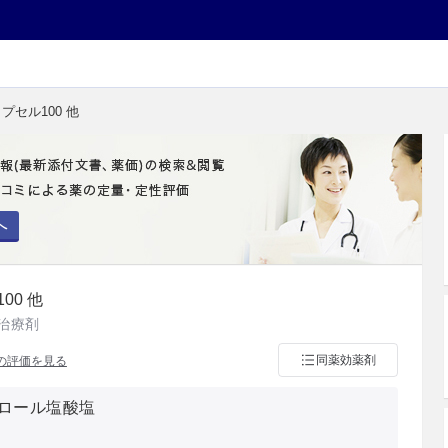
プセル100 他
へ
00 他
治療剤
同薬効薬剤
の評価を見る
ロール塩酸塩