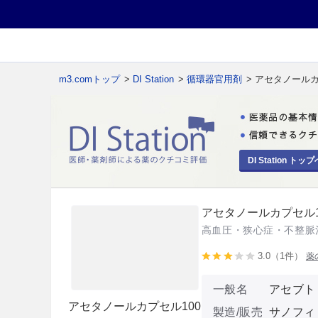
m3.comトップ
>
DI Station
>
循環器官用剤
> アセタノールカ
DI Station トップ
アセタノールカプセル1
高血圧・狭心症・不整脈
3.0（1件）
薬
一般名
アセブト
アセタノールカプセル100
製造/販売
サノフィ