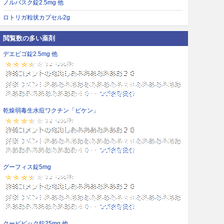
ノルバスク錠2.5mg 他
ロトリガ粒状カプセル2g
閲覧数の多い薬剤
デエビゴ錠2.5mg 他
乾燥弱毒生水痘ワクチン「ビケン」
グーフィス錠5mg
クービビック錠25mg 他