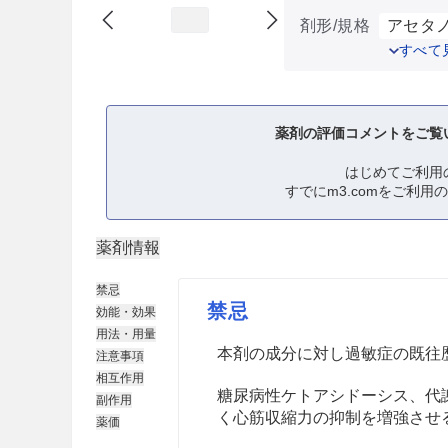
剤形/規格
アセタノ
すべて
薬剤の評価コメントをご覧
はじめてご利用
すでにm3.comをご利用
薬剤情報
禁忌
禁忌
効能・効果
用法・用量
本剤の成分に対し過敏症の既往
注意事項
相互作用
糖尿病性ケトアシドーシス、代
副作用
く心筋収縮力の抑制を増強させ
薬価