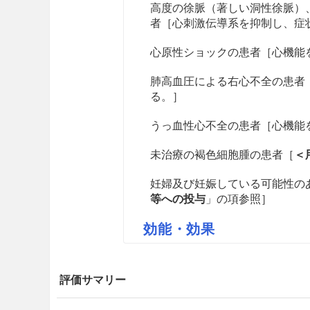
高度の徐脈（著しい洞性徐脈）、
者［心刺激伝導系を抑制し、症
心原性ショックの患者［心機能
肺高血圧による右心不全の患者
る。］
うっ血性心不全の患者［心機能
未治療の褐色細胞腫の患者［
＜
妊婦及び妊娠している可能性の
等への投与
」の項参照］
効能・効果
本態性高血圧症（軽症〜中等症
評価サマリー
狭心症