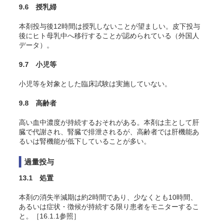
9.6 授乳婦
本剤投与後12時間は授乳しないことが望ましい。皮下投与
後にヒト母乳中へ移行することが認められている
（外国人
データ）。
9.7 小児等
小児等を対象とした臨床試験は実施していない。
9.8 高齢者
高い血中濃度が持続するおそれがある。本剤は主として肝
臓で代謝され、腎臓で排泄されるが、高齢者では肝機能あ
るいは腎機能が低下していることが多い。
過量投与
13.1 処置
本剤の消失半減期は約2時間であり、少なくとも10時間、
あるいは症状・徴候が持続する限り患者をモニターするこ
と。［16.1.1参照］