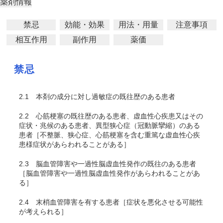
薬剤情報
禁忌
効能・効果
用法・用量
注意事項
相互作用
副作用
薬価
禁忌
2.1
本剤の成分に対し過敏症の既往歴のある患者
2.2
心筋梗塞の既往歴のある患者、虚血性心疾患又はその
症状・兆候のある患者、異型狭心症（冠動脈攣縮）のある
患者［不整脈、狭心症、心筋梗塞を含む重篤な虚血性心疾
患様症状があらわれることがある］
2.3
脳血管障害や一過性脳虚血性発作の既往のある患者
［脳血管障害や一過性脳虚血性発作があらわれることがあ
る］
2.4
末梢血管障害を有する患者［症状を悪化させる可能性
が考えられる］