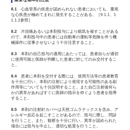
8.1
心血管系の疾患が認められない患者においても、重篤
な心疾患が極めてまれに発生することがある。［9.1.1、1
1.1.2参照］
8.2
片頭痛あるいは本剤投与により眠気を催すことがある
ので、本剤投与中の患者には自動車の運転等危険を伴う機
械操作に従事させないよう十分注意すること。
8.3
本剤の自己投与の適用にあたっては、患者自らが適切
に使用可能と医師が判断した患者に対してのみ交付するこ
と。
8.4
患者に本剤を交付する際には、使用方法等の患者教育
を十分に行い、本剤の注射により発現する可能性のある副
作用等についても十分説明すること。また自己注射後何ら
かの異常があればすぐに医師の指示を仰ぐよう患者を指導
すること。
8.5
本剤の注射針カバーは天然ゴムラテックスを含み、ア
レルギー反応を起こすことがあるので、投与に際し、問診
を行うこと。また、観察を十分に行い、異常が認められた
場合には投与を中止し、適切な処置を行うこと。