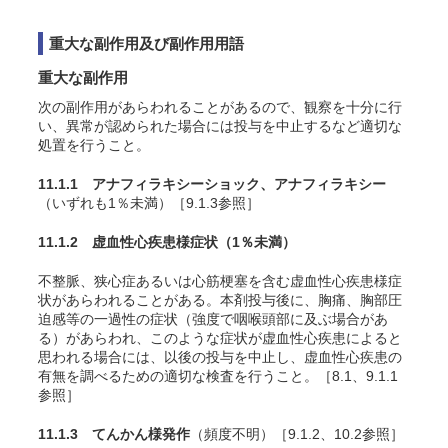
重大な副作用及び副作用用語
重大な副作用
次の副作用があらわれることがあるので、観察を十分に行
い、異常が認められた場合には投与を中止するなど適切な
処置を行うこと。
11.1.1 アナフィラキシーショック、アナフィラキシー
（いずれも1％未満）［9.1.3参照］
11.1.2 虚血性心疾患様症状
（1％未満）
不整脈、狭心症あるいは心筋梗塞を含む虚血性心疾患様症
状があらわれることがある。本剤投与後に、胸痛、胸部圧
迫感等の一過性の症状（強度で咽喉頭部に及ぶ場合があ
る）があらわれ、このような症状が虚血性心疾患によると
思われる場合には、以後の投与を中止し、虚血性心疾患の
有無を調べるための適切な検査を行うこと。［8.1、9.1.1
参照］
11.1.3 てんかん様発作
（頻度不明）［9.1.2、10.2参照］