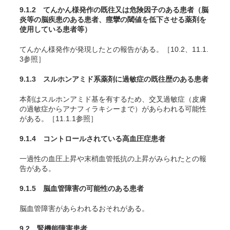
9.1.2 てんかん様発作の既往又は危険因子のある患者（脳
炎等の脳疾患のある患者、痙攣の閾値を低下させる薬剤を
使用している患者等）
てんかん様発作が発現したとの報告がある。［10.2、11.1.
3参照］
9.1.3 スルホンアミド系薬剤に過敏症の既往歴のある患者
本剤はスルホンアミド基を有するため、交叉過敏症（皮膚
の過敏症からアナフィラキシーまで）があらわれる可能性
がある。［11.1.1参照］
9.1.4 コントロールされている高血圧症患者
一過性の血圧上昇や末梢血管抵抗の上昇がみられたとの報
告がある。
9.1.5 脳血管障害の可能性のある患者
脳血管障害があらわれるおそれがある。
9.2 腎機能障害患者