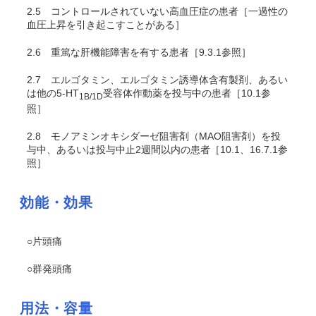
2.5
コントロールされていない高血圧症の患者［一過性の
血圧上昇を引き起こすことがある］
2.6
重篤な肝機能障害を有する患者［9.3.1参照］
2.7
エルゴタミン、エルゴタミン誘導体含有製剤、あるい
は他の5-HT
受容体作動薬を投与中の患者［10.1参
1B/1D
照］
2.8
モノアミンオキシダーゼ阻害剤（MAO阻害剤）を投
与中、あるいは投与中止2週間以内の患者［10.1、16.7.1参
照］
効能・効果
○片頭痛
○群発頭痛
用法・容量