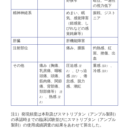
野狭窄
暗点、一過性
の視力低下
精神神経系
めまい、眠
振戦、ジスト
気、感覚障害
ニア
（錯感覚、し
びれなどの感
覚鈍麻等）
肝臓
肝機能障害
注射部位
痛み、腫脹
灼熱感、紅
斑、挫傷、出
血
その他
痛み（胸痛
、
圧迫感
重感
、
注
注2）
乳房痛
、咽喉
、ひっ迫
冷感
2）
注2）
頭痛、頭痛、
感
、倦
注2）
筋肉痛、関節
怠感、脱力
痛、背部痛、
感、潮紅
頚部痛等）
注
、熱感
2）
注
2）
注1）発現頻度は本剤及びスマトリプタン（アンプル製剤）
の承認時までの臨床試験並びにスマトリプタン（アンプル
製剤）の使用成績調査の結果をあわせて算出した。