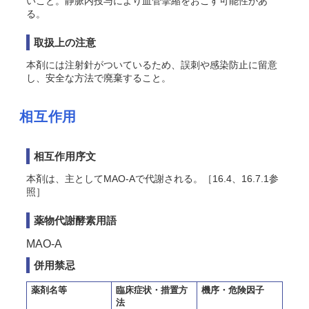
いこと。静脈内投与により血管攣縮をおこす可能性があ
る。
取扱上の注意
本剤には注射針がついているため、誤刺や感染防止に留意
し、安全な方法で廃棄すること。
相互作用
相互作用序文
本剤は、主としてMAO-Aで代謝される。［16.4、16.7.1参
照］
薬物代謝酵素用語
MAO-A
併用禁忌
薬剤名等
臨床症状・措置方
機序・危険因子
法