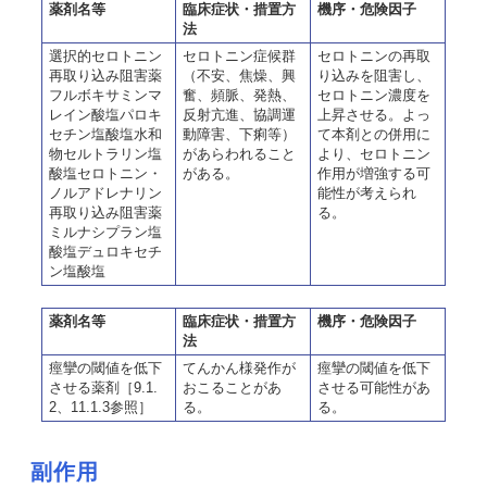
薬剤名等
臨床症状・措置方
機序・危険因子
法
選択的セロトニン
セロトニン症候群
セロトニンの再取
再取り込み阻害薬
（不安、焦燥、興
り込みを阻害し、
フルボキサミンマ
奮、頻脈、発熱、
セロトニン濃度を
レイン酸塩パロキ
反射亢進、協調運
上昇させる。よっ
セチン塩酸塩水和
動障害、下痢等）
て本剤との併用に
物セルトラリン塩
があらわれること
より、セロトニン
酸塩セロトニン・
がある。
作用が増強する可
ノルアドレナリン
能性が考えられ
再取り込み阻害薬
る。
ミルナシプラン塩
酸塩デュロキセチ
ン塩酸塩
薬剤名等
臨床症状・措置方
機序・危険因子
法
痙攣の閾値を低下
てんかん様発作が
痙攣の閾値を低下
させる薬剤［9.1.
おこることがあ
させる可能性があ
2、11.1.3参照］
る。
る。
副作用