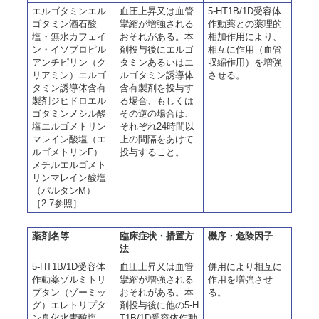
エルゴタミンエル
血圧上昇又は血管
5-HT1B/1D受容体
ゴタミン酒石酸
攣縮が増強される
作動薬との薬理的
塩・無水カフェイ
おそれがある。本
相加作用により、
ン・イソプロピル
剤投与後にエルゴ
相互に作用（血管
アンチピリン（ク
タミンあるいはエ
収縮作用）を増強
リアミン）エルゴ
ルゴタミン誘導体
させる。
タミン誘導体含有
含有製剤を投与す
製剤ジヒドロエル
る場合、もしくは
ゴタミンメシル酸
その逆の場合は、
塩エルゴメトリン
それぞれ24時間以
マレイン酸塩（エ
上の間隔をあけて
ルゴメトリンF）
投与すること。
メチルエルゴメト
リンマレイン酸塩
（パルタンM）
［2.7参照］
薬剤名等
臨床症状・措置方
機序・危険因子
法
5-HT1B/1D受容体
血圧上昇又は血管
併用により相互に
作動薬ゾルミトリ
攣縮が増強される
作用を増強させ
プタン（ゾーミッ
おそれがある。本
る。
グ）エレトリプタ
剤投与後に他の5-H
ン臭化水素酸塩
T1B/1D受容体作動