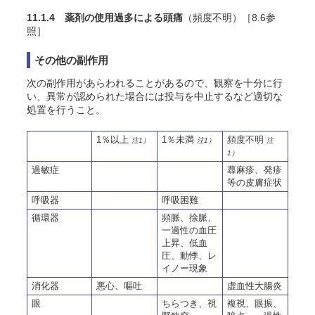
11.1.4 薬剤の使用過多による頭痛
（頻度不明）［8.6参
照］
その他の副作用
次の副作用があらわれることがあるので、観察を十分に行
い、異常が認められた場合には投与を中止するなど適切な
処置を行うこと。
1％以上
1％未満
頻度不明
注1）
注1）
注
1）
過敏症
蕁麻疹、発疹
等の皮膚症状
呼吸器
呼吸困難
循環器
頻脈、徐脈、
一過性の血圧
上昇、低血
圧、動悸、レ
イノー現象
消化器
悪心、嘔吐
虚血性大腸炎
眼
ちらつき、視
複視、眼振、