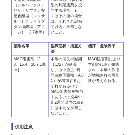
（レルパックス）
型の片頭痛薬を投
リザトリプタン安
与する場合、もし
息香酸塩（マクサ
くはその逆の場合
ルト）ナラトリプ
は、それぞれ24時
タン塩酸塩（アマ
間以内に投与しな
ージ）［2.7参照］
いこと。
薬剤名等
臨床症状・措置方
機序・危険因子
法
MAO阻害剤［2.
本剤の消失半減期
MAO阻害剤により
8、16.4、16.7.1参
（t1/2）が延長
本剤の代謝が阻害
照］
し、血中濃度−時
され、本剤の作用
間曲線下面積（AU
が増強される可能
C）が増加するお
性が考えられる。
それがあるので、
MAO阻害剤を投与
中あるいは投与中
止2週間以内の患者
には本剤を投与し
ないこと。
併用注意