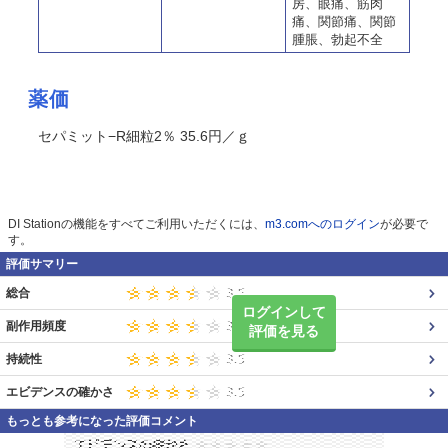
房、眼痛、筋肉
痛、関節痛、関節
腫脹、勃起不全
薬価
セパミット−R細粒2％ 35.6円／ｇ
DI Stationの機能をすべてご利用いただくには、
m3.comへのログイン
が必要で
す。
評価サマリー
総合
ログインして
副作用頻度
評価を見る
持続性
エビデンスの確かさ
もっとも参考になった評価コメント