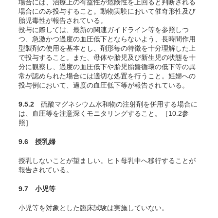
場合には、治療上の有益性が危険性を上回ると判断される
場合にのみ投与すること。動物実験において催奇形性及び
胎児毒性が報告されている。
投与に際しては、最新の関連ガイドライン等を参照しつ
つ、急激かつ過度の血圧低下とならないよう、長時間作用
型製剤の使用を基本とし、剤形毎の特徴を十分理解した上
で投与すること。また、母体や胎児及び新生児の状態を十
分に観察し、過度の血圧低下や胎児胎盤循環の低下等の異
常が認められた場合には適切な処置を行うこと。妊婦への
投与例において、過度の血圧低下等が報告されている。
9.5.2
硫酸マグネシウム水和物の注射剤を併用する場合に
は、血圧等を注意深くモニタリングすること。［10.2参
照］
9.6 授乳婦
授乳しないことが望ましい。ヒト母乳中へ移行することが
報告されている。
9.7 小児等
小児等を対象とした臨床試験は実施していない。