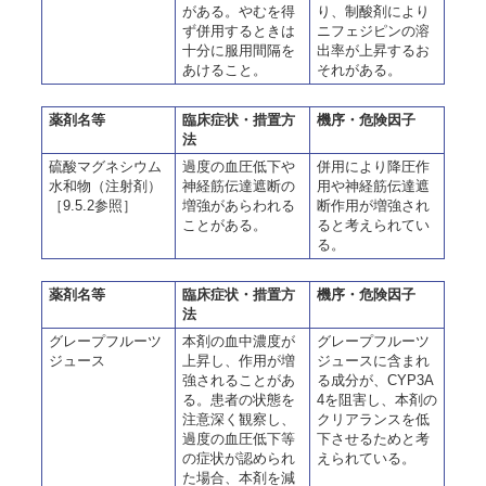
がある。やむを得
り、制酸剤により
ず併用するときは
ニフェジピンの溶
十分に服用間隔を
出率が上昇するお
あけること。
それがある。
薬剤名等
臨床症状・措置方
機序・危険因子
法
硫酸マグネシウム
過度の血圧低下や
併用により降圧作
水和物（注射剤）
神経筋伝達遮断の
用や神経筋伝達遮
［9.5.2参照］
増強があらわれる
断作用が増強され
ことがある。
ると考えられてい
る。
薬剤名等
臨床症状・措置方
機序・危険因子
法
グレープフルーツ
本剤の血中濃度が
グレープフルーツ
ジュース
上昇し、作用が増
ジュースに含まれ
強されることがあ
る成分が、CYP3A
る。患者の状態を
4を阻害し、本剤の
注意深く観察し、
クリアランスを低
過度の血圧低下等
下させるためと考
の症状が認められ
えられている。
た場合、本剤を減