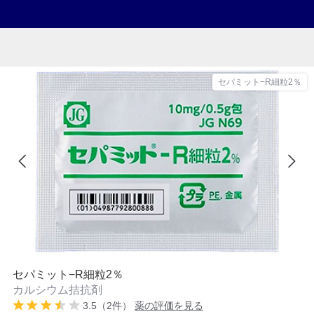
セパミット−R細粒2％
セパミット−R細粒2％
カルシウム拮抗剤
3.5（2件）
薬の評価を見る