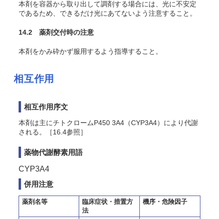
本剤を容器から取り出して調剤する場合には、光に不安定
であるため、できるだけ光にあてないよう注意すること。
14.2 薬剤交付時の注意
本剤をかみ砕かず服用するよう指導すること。
相互作用
相互作用序文
本剤は主にチトクロームP450 3A4（CYP3A4）により代謝
される。［16.4参照］
薬物代謝酵素用語
CYP3A4
併用注意
薬剤名等
臨床症状・措置方
機序・危険因子
法