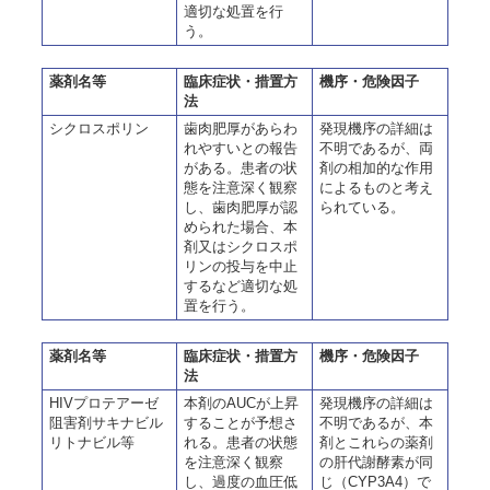
適切な処置を行
う。
薬剤名等
臨床症状・措置方
機序・危険因子
法
シクロスポリン
歯肉肥厚があらわ
発現機序の詳細は
れやすいとの報告
不明であるが、両
がある。患者の状
剤の相加的な作用
態を注意深く観察
によるものと考え
し、歯肉肥厚が認
られている。
められた場合、本
剤又はシクロスポ
リンの投与を中止
するなど適切な処
置を行う。
薬剤名等
臨床症状・措置方
機序・危険因子
法
HIVプロテアーゼ
本剤のAUCが上昇
発現機序の詳細は
阻害剤サキナビル
することが予想さ
不明であるが、本
リトナビル等
れる。患者の状態
剤とこれらの薬剤
を注意深く観察
の肝代謝酵素が同
し、過度の血圧低
じ（CYP3A4）で