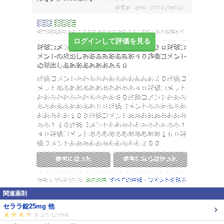
ログインして評価を見る
関連薬剤
セララ錠25mg 他