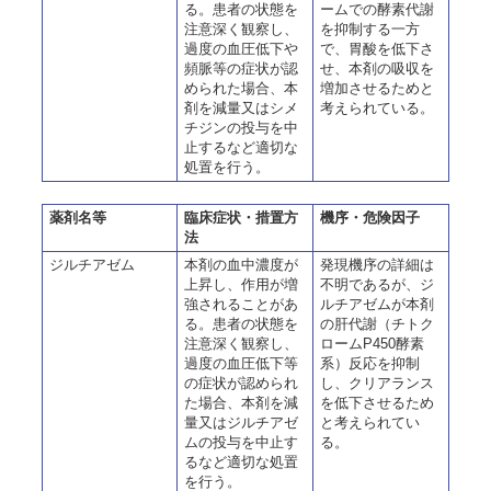
る。患者の状態を
ームでの酵素代謝
注意深く観察し、
を抑制する一方
過度の血圧低下や
で、胃酸を低下さ
頻脈等の症状が認
せ、本剤の吸収を
められた場合、本
増加させるためと
剤を減量又はシメ
考えられている。
チジンの投与を中
止するなど適切な
処置を行う。
薬剤名等
臨床症状・措置方
機序・危険因子
法
ジルチアゼム
本剤の血中濃度が
発現機序の詳細は
上昇し、作用が増
不明であるが、ジ
強されることがあ
ルチアゼムが本剤
る。患者の状態を
の肝代謝（チトク
注意深く観察し、
ロームP450酵素
過度の血圧低下等
系）反応を抑制
の症状が認められ
し、クリアランス
た場合、本剤を減
を低下させるため
量又はジルチアゼ
と考えられてい
ムの投与を中止す
る。
るなど適切な処置
を行う。