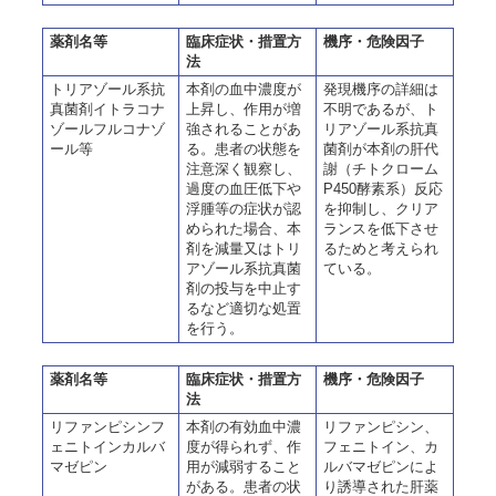
薬剤名等
臨床症状・措置方
機序・危険因子
法
トリアゾール系抗
本剤の血中濃度が
発現機序の詳細は
真菌剤イトラコナ
上昇し、作用が増
不明であるが、ト
ゾールフルコナゾ
強されることがあ
リアゾール系抗真
ール等
る。患者の状態を
菌剤が本剤の肝代
注意深く観察し、
謝（チトクローム
過度の血圧低下や
P450酵素系）反応
浮腫等の症状が認
を抑制し、クリア
められた場合、本
ランスを低下させ
剤を減量又はトリ
るためと考えられ
アゾール系抗真菌
ている。
剤の投与を中止す
るなど適切な処置
を行う。
薬剤名等
臨床症状・措置方
機序・危険因子
法
リファンピシンフ
本剤の有効血中濃
リファンピシン、
ェニトインカルバ
度が得られず、作
フェニトイン、カ
マゼピン
用が減弱すること
ルバマゼピンによ
がある。患者の状
り誘導された肝薬