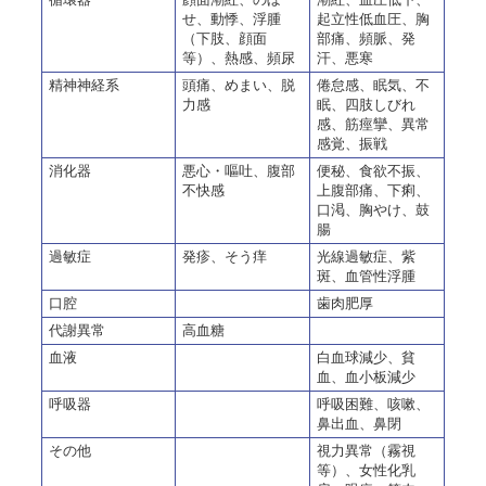
せ、動悸、浮腫
起立性低血圧、胸
（下肢、顔面
部痛、頻脈、発
等）、熱感、頻尿
汗、悪寒
精神神経系
頭痛、めまい、脱
倦怠感、眠気、不
力感
眠、四肢しびれ
感、筋痙攣、異常
感覚、振戦
消化器
悪心・嘔吐、腹部
便秘、食欲不振、
不快感
上腹部痛、下痢、
口渇、胸やけ、鼓
腸
過敏症
発疹、そう痒
光線過敏症
、紫
斑、血管
性
浮腫
口腔
歯肉肥厚
代謝異常
高血糖
血液
白血球減少、貧
血、血小板減少
呼吸器
呼吸困難、咳嗽、
鼻出血、鼻閉
その他
視力異常（霧視
等）、女性化乳