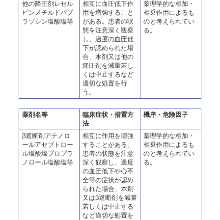
他の降圧剤レセル
相互に血圧低下作
薬理学的な相加・
ピンメチルドパプ
用を増強すること
相乗作用によるも
ラゾシン塩酸塩等
がある。患者の状
のと考えられてい
態を注意深く観察
る。
し、過度の血圧低
下が認められた場
合、本剤又は他の
降圧剤を減量若し
くは中止するなど
適切な処置を行
う。
薬剤名等
臨床症状・措置方
機序・危険因子
法
β遮断剤アテノロ
相互に作用を増強
薬理学的な相加・
ールアセブトロー
することがある。
相乗作用によるも
ル塩酸塩プロプラ
患者の状態を注意
のと考えられてい
ノロール塩酸塩等
深く観察し、過度
る。
の血圧低下や心不
全等の症状が認め
られた場合、本剤
又はβ遮断剤を減量
若しくは中止する
など適切な処置を