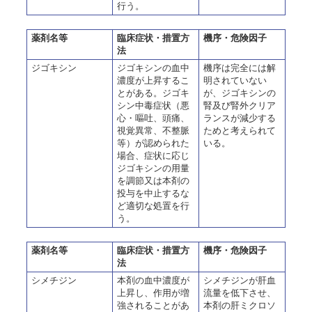
行う。
薬剤名等
臨床症状・措置方
機序・危険因子
法
ジゴキシン
ジゴキシンの血中
機序は完全には解
濃度が上昇するこ
明されていない
とがある。ジゴキ
が、ジゴキシンの
シン中毒症状（悪
腎及び腎外クリア
心・嘔吐、頭痛、
ランスが減少する
視覚異常、不整脈
ためと考えられて
等）が認められた
いる。
場合、症状に応じ
ジゴキシンの用量
を調節又は本剤の
投与を中止するな
ど適切な処置を行
う。
薬剤名等
臨床症状・措置方
機序・危険因子
法
シメチジン
本剤の血中濃度が
シメチジンが肝血
上昇し、作用が増
流量を低下させ、
強されることがあ
本剤の肝ミクロソ