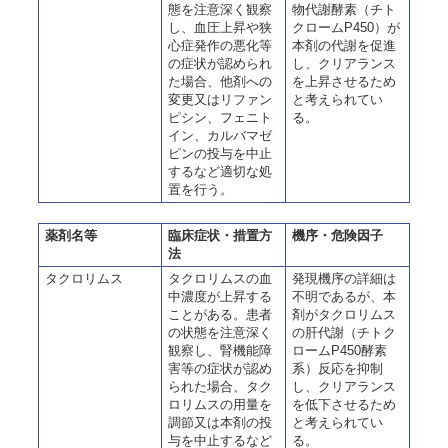
態を注意深く観察
物代謝酵素（チト
し、血圧上昇や狭
クロームP450）が
心症発作の悪化等
本剤の代謝を促進
の症状が認められ
し、クリアランス
た場合、他剤への
を上昇させるため
変更又はリファン
と考えられてい
ピシン、フェニト
る。
イン、カルバマゼ
ピンの投与を中止
するなど適切な処
置を行う。
薬剤名等
臨床症状・措置方
機序・危険因子
法
タクロリムス
タクロリムスの血
発現機序の詳細は
中濃度が上昇する
不明であるが、本
ことがある。患者
剤がタクロリムス
の状態を注意深く
の肝代謝（チトク
観察し、腎機能障
ロームP450酵素
害等の症状が認め
系）反応を抑制
られた場合、タク
し、クリアランス
ロリムスの用量を
を低下させるため
調節又は本剤の投
と考えられてい
与を中止するなど
る。