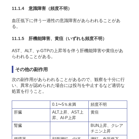
11.1.4 意識障害
（頻度不明）
血圧低下に伴う一過性の意識障害があらわれることがあ
る。
11.1.5 肝機能障害、黄疸
（いずれも頻度不明）
AST、ALT、γ-GTPの上昇等を伴う肝機能障害や黄疸があ
らわれることがある。
その他の副作用
次の副作用があらわれることがあるので、観察を十分に行
い、異常が認められた場合には投与を中止するなど適切な
処置を行うこと。
0.1〜5％未満
頻度不明
肝臓
ALT上昇、AST上
黄疸
昇、Al-P上昇
腎臓
BUN上昇、クレア
チニン上昇
循環器
顔面潮紅、のぼ
潮紅、血圧低下、