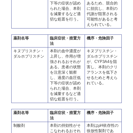
下等の症状が認め
あるため、競合的
られた場合、本剤
に拮抗し、本剤の
を減量するなど適
代謝が阻害される
切な処置を行う。
可能性があると考
えられている。
薬剤名等
臨床症状・措置方
機序・危険因子
法
キヌプリスチン・
本剤の血中濃度が
キヌプリスチン・
ダルホプリスチン
上昇し、作用が増
ダルホプリスチン
強されるおそれが
が、CYP3A4を阻
ある。患者の状態
害し、本剤のクリ
を注意深く観察
アランスを低下さ
し、過度の血圧低
せるためと考えら
下等の症状が認め
れている。
られた場合、本剤
を減量するなど適
切な処置を行う。
薬剤名等
臨床症状・措置方
機序・危険因子
法
制酸剤
本剤の持効性がそ
本剤はpH依存性の
こなわれるおそれ
徐放性製剤であ