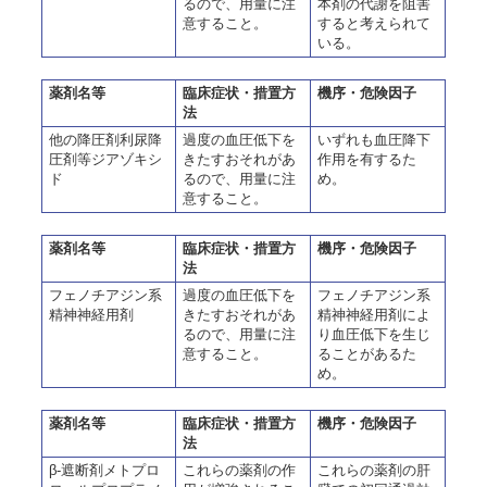
るので、用量に注
本剤の代謝を阻害
意すること。
すると考えられて
いる。
薬剤名等
臨床症状・措置方
機序・危険因子
法
他の降圧剤利尿降
過度の血圧低下を
いずれも血圧降下
圧剤等ジアゾキシ
きたすおそれがあ
作用を有するた
ド
るので、用量に注
め。
意すること。
薬剤名等
臨床症状・措置方
機序・危険因子
法
フェノチアジン系
過度の血圧低下を
フェノチアジン系
精神神経用剤
きたすおそれがあ
精神神経用剤によ
るので、用量に注
り血圧低下を生じ
意すること。
ることがあるた
め。
薬剤名等
臨床症状・措置方
機序・危険因子
法
β-遮断剤メトプロ
これらの薬剤の作
これらの薬剤の肝