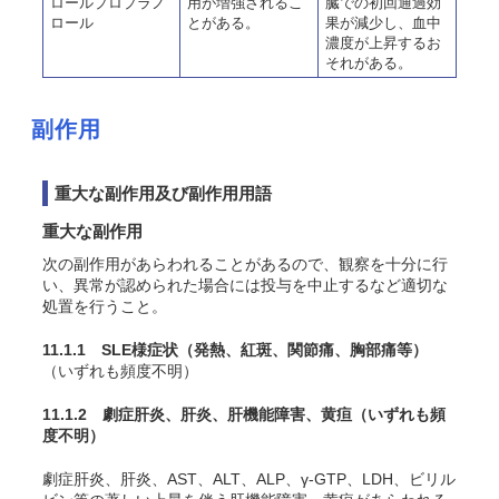
ロールプロプラノ
用が増強されるこ
臓での初回通過効
ロール
とがある。
果が減少し、血中
濃度が上昇するお
それがある。
副作用
重大な副作用及び副作用用語
重大な副作用
次の副作用があらわれることがあるので、観察を十分に行
い、異常が認められた場合には投与を中止するなど適切な
処置を行うこと。
11.1.1 SLE様症状（発熱、紅斑、関節痛、胸部痛等）
（いずれも頻度不明）
11.1.2 劇症肝炎、肝炎、肝機能障害、黄疸
（いずれも頻
度不明）
劇症肝炎、肝炎、AST、ALT、ALP、γ-GTP、LDH、ビリル