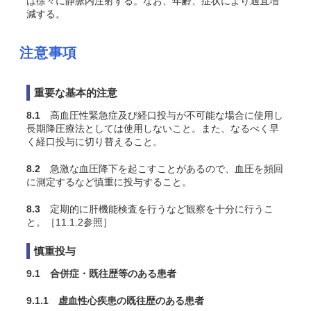
は徐々に静脈内注射する。なお、年齢、症状により適宜増
減する。
注意事項
重要な基本的注意
8.1
高血圧性緊急症及び経口投与が不可能な場合に使用し
長期降圧療法としては使用しないこと。また、なるべく早
く経口投与に切り替えること。
8.2
急激な血圧降下を起こすことがあるので、血圧を頻回
に測定するなど慎重に投与すること。
8.3
定期的に肝機能検査を行うなど観察を十分に行うこ
と。［11.1.2参照］
慎重投与
9.1 合併症・既往歴等のある患者
9.1.1 虚血性心疾患の既往歴のある患者