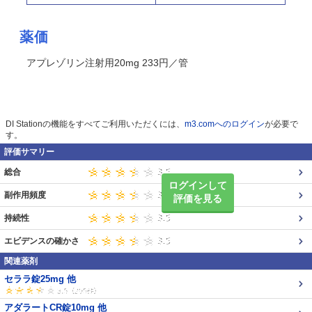
薬価
アプレゾリン注射用20mg 233円／管
DI Stationの機能をすべてご利用いただくには、
m3.comへのログイン
が必要で
す。
評価サマリー
総合
ログインして
副作用頻度
評価を見る
持続性
エビデンスの確かさ
関連薬剤
セララ錠25mg 他
アダラートCR錠10mg 他