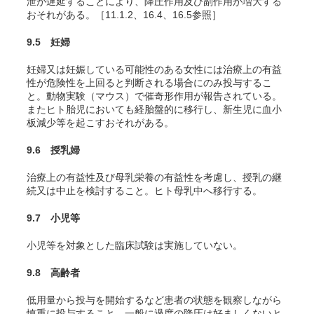
泄が遅延することにより、降圧作用及び副作用が増大する
おそれがある。［11.1.2、16.4、16.5参照］
9.5 妊婦
妊婦又は妊娠している可能性のある女性には治療上の有益
性が危険性を上回ると判断される場合にのみ投与するこ
と。動物実験（マウス）で催奇形作用が報告されている。
またヒト胎児においても経胎盤的に移行し、新生児に血小
板減少等を起こすおそれがある
。
9.6 授乳婦
治療上の有益性及び母乳栄養の有益性を考慮し、授乳の継
続又は中止を検討すること。ヒト母乳中へ移行する
。
9.7 小児等
小児等を対象とした臨床試験は実施していない。
9.8 高齢者
低用量から投与を開始するなど患者の状態を観察しながら
慎重に投与すること。一般に過度の降圧は好ましくないと