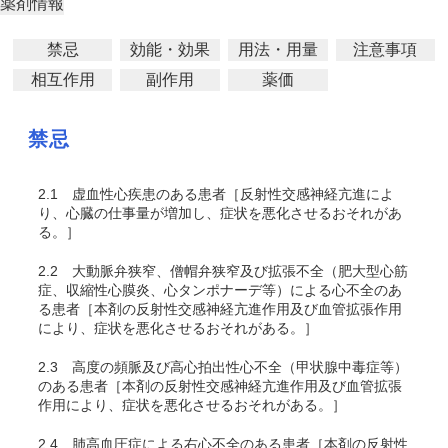
薬剤情報
禁忌
効能・効果
用法・用量
注意事項
相互作用
副作用
薬価
禁忌
2.1
虚血性心疾患のある患者［反射性交感神経亢進によ
り、心臓の仕事量が増加し、症状を悪化させるおそれがあ
る。］
2.2
大動脈弁狭窄、僧帽弁狭窄及び拡張不全（肥大型心筋
症、収縮性心膜炎、心タンポナーデ等）による心不全のあ
る患者［本剤の反射性交感神経亢進作用及び血管拡張作用
により、症状を悪化させるおそれがある。］
2.3
高度の頻脈及び高心拍出性心不全（甲状腺中毒症等）
のある患者［本剤の反射性交感神経亢進作用及び血管拡張
作用により、症状を悪化させるおそれがある。］
2.4
肺高血圧症による右心不全のある患者［本剤の反射性