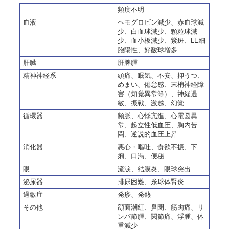
頻度不明
血液
ヘモグロビン減少、赤血球減
少、白血球減少、顆粒球減
少、血小板減少、紫斑、LE細
胞陽性、好酸球増多
肝臓
肝脾腫
精神神経系
頭痛、眠気、不安、抑うつ、
めまい、倦怠感、末梢神経障
害（知覚異常等）、神経過
敏、振戦、激越、幻覚
循環器
頻脈、心悸亢進、心電図異
常、起立性低血圧、胸内苦
悶、逆説的血圧上昇
消化器
悪心・嘔吐、食欲不振、下
痢、口渇、便秘
眼
流涙、結膜炎、眼球突出
泌尿器
排尿困難、糸球体腎炎
過敏症
発疹、発熱
その他
顔面潮紅、鼻閉、筋肉痛、リ
ンパ節腫、関節痛、浮腫、体
重減少