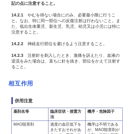
記の点に注意すること。
14.2.1
やむを得ない場合にのみ、必要最小限に行うこ
と。なお、特に同一部位への反復注射は行わないこと。ま
た、低出生体重児、新生児、乳児、幼児又は小児には特に
注意すること。
14.2.2
神経走行部位を避けるよう注意すること。
14.2.3
注射針を刺入したとき、激痛を訴えたり、血液の
逆流をみた場合は、直ちに針を抜き、部位をかえて注射す
ること。
相互作用
併用注意
薬剤名等
臨床症状・措置方
機序・危険因子
法
MAO阻害剤
過度の血圧低下を
機序は不明である
きたすおそれがあ
が、MAO阻害剤が