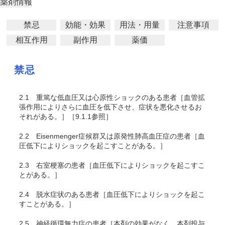
薬剤情報
禁忌
効能・効果
用法・用量
注意事項
相互作用
副作用
薬価
禁忌
2.1
重篤な低血圧又は心原性ショックのある患者［血管拡
張作用によりさらに血圧を低下させ、症状を悪化させるお
それがある。］［9.1.1参照］
2.2
Eisenmenger症候群又は原発性肺高血圧症の患者［血
圧低下によりショックを起こすことがある。］
2.3
右室梗塞の患者［血圧低下によりショックを起こすこ
とがある。］
2.4
脱水症状のある患者［血圧低下によりショックを起こ
すことがある。］
2.5
神経循環無力症の患者［本剤の効果がなく、本剤投与