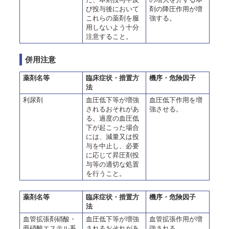
び投与後において
剤の降圧作用が増
これらの薬剤を服
強する。
用しないよう十分
注意すること。
併用注意
薬剤名等
臨床症状・措置方
機序・危険因子
法
利尿剤
血圧低下等が増強
血圧低下作用を増
されるおそれがあ
強させる。
る。過度の血圧低
下が起こった場合
には、減量又は投
与を中止し、必要
に応じて昇圧剤投
与等の適切な処置
を行うこと。
薬剤名等
臨床症状・措置方
機序・危険因子
法
血管拡張剤硝酸・
血圧低下等が増強
血管拡張作用が増
亜硝酸エステル系
されるおそれがあ
強される。