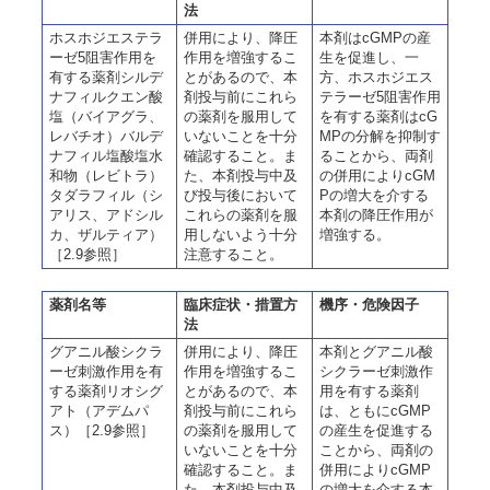
法
ホスホジエステラ
併用により、降圧
本剤はcGMPの産
ーゼ5阻害作用を
作用を増強するこ
生を促進し、一
有する薬剤シルデ
とがあるので、本
方、ホスホジエス
ナフィルクエン酸
剤投与前にこれら
テラーゼ5阻害作用
塩（バイアグラ、
の薬剤を服用して
を有する薬剤はcG
レバチオ）バルデ
いないことを十分
MPの分解を抑制す
ナフィル塩酸塩水
確認すること。ま
ることから、両剤
和物（レビトラ）
た、本剤投与中及
の併用によりcGM
タダラフィル（シ
び投与後において
Pの増大を介する
アリス、アドシル
これらの薬剤を服
本剤の降圧作用が
カ、ザルティア）
用しないよう十分
増強する。
［2.9参照］
注意すること。
薬剤名等
臨床症状・措置方
機序・危険因子
法
グアニル酸シクラ
併用により、降圧
本剤とグアニル酸
ーゼ刺激作用を有
作用を増強するこ
シクラーゼ刺激作
する薬剤リオシグ
とがあるので、本
用を有する薬剤
アト（アデムパ
剤投与前にこれら
は、ともにcGMP
ス）［2.9参照］
の薬剤を服用して
の産生を促進する
いないことを十分
ことから、両剤の
確認すること。ま
併用によりcGMP
た、本剤投与中及
の増大を介する本