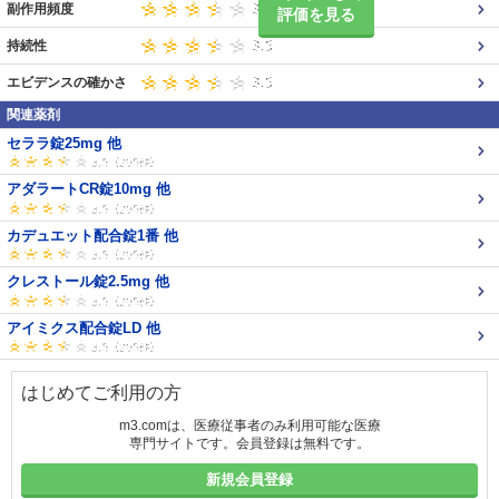
副作用頻度
評価を見る
持続性
エビデンスの確かさ
関連薬剤
セララ錠25mg 他
アダラートCR錠10mg 他
カデュエット配合錠1番 他
クレストール錠2.5mg 他
アイミクス配合錠LD 他
はじめてご利用の方
m3.comは、医療従事者のみ利用可能な医療
専門サイトです。会員登録は無料です。
新規会員登録