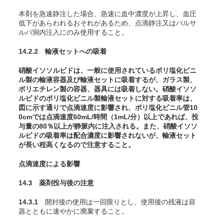
本剤を急速静注した場合、急速に血中濃度が上昇し、血圧
低下があらわれるおそれがあるため、点滴静注又はバルサ
ルバ洞内注入にのみ使用すること。
14.2.2 輸液セットへの吸着
硝酸イソソルビドは、一般に使用されているポリ塩化ビニ
ル製の輸液容器及び輸液セットに吸着するが、ガラス製、
ポリエチレン製の容器、器具には吸着しない。硝酸イソソ
ルビドのポリ塩化ビニル製輸液セットに対する吸着率は、
図に示す通りで点滴速度に影響され、ポリ塩化ビニル管10
0cmでは点滴速度60mL/時間（1mL/分）以上であれば、投
与量の80％以上が静脈内に注入される。また、硝酸イソソ
ルビドの吸着率は配合濃度に影響されないが、輸液セット
が長い程高くなるので注意すること。
点滴速度による影響
14.3 薬剤投与後の注意
14.3.1
開封後の使用は一回限りとし、使用後の残液は容
器とともに速やかに廃棄すること。