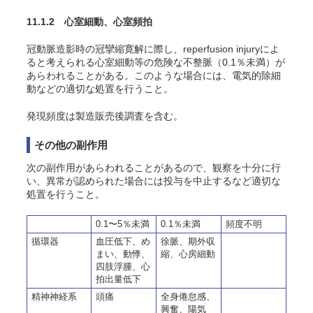
11.1.2 心室細動、心室頻拍
冠動脈造影時の冠攣縮寛解に際し、reperfusion injuryによ
ると考えられる心室細動等の危険な不整脈（0.1％未満）が
あらわれることがある。このような場合には、電気的除細
動などの適切な処置を行うこと。
発現頻度は製造販売後調査を含む。
その他の副作用
次の副作用があらわれることがあるので、観察を十分に行
い、異常が認められた場合には投与を中止するなど適切な
処置を行うこと。
0.1〜5％未満
0.1％未満
頻度不明
循環器
血圧低下、め
徐脈、期外収
まい、動悸、
縮、心房細動
四肢浮腫、心
拍出量低下
精神神経系
頭痛
全身倦怠感、
興奮、陽気