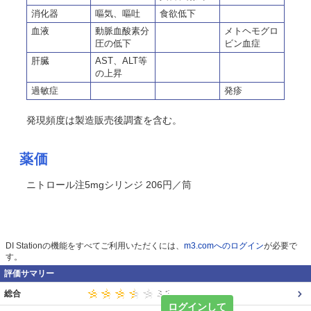
消化器
嘔気、嘔吐
食欲低下
血液
動脈血酸素分
メトヘモグロ
圧の低下
ビン血症
肝臓
AST、ALT等
の上昇
過敏症
発疹
発現頻度は製造販売後調査を含む。
薬価
ニトロール注5mgシリンジ 206円／筒
DI Stationの機能をすべてご利用いただくには、
m3.comへのログイン
が必要で
す。
評価サマリー
総合
ログインして