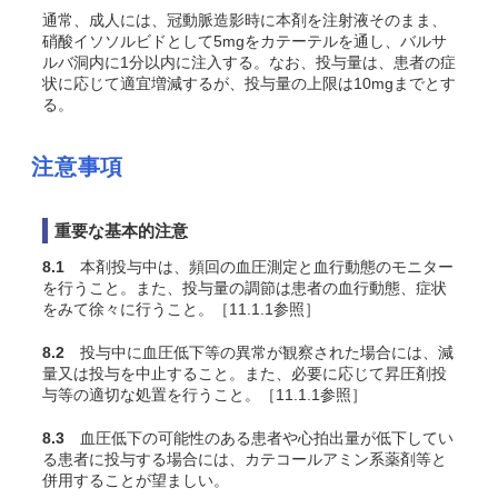
通常、成人には、冠動脈造影時に本剤を注射液そのまま、
硝酸イソソルビドとして5mgをカテーテルを通し、バルサ
ルバ洞内に1分以内に注入する。なお、投与量は、患者の症
状に応じて適宜増減するが、投与量の上限は10mgまでとす
る。
注意事項
重要な基本的注意
8.1
本剤投与中は、頻回の血圧測定と血行動態のモニター
を行うこと。また、投与量の調節は患者の血行動態、症状
をみて徐々に行うこと。［11.1.1参照］
8.2
投与中に血圧低下等の異常が観察された場合には、減
量又は投与を中止すること。また、必要に応じて昇圧剤投
与等の適切な処置を行うこと。［11.1.1参照］
8.3
血圧低下の可能性のある患者や心拍出量が低下してい
る患者に投与する場合には、カテコールアミン系薬剤等と
併用することが望ましい。