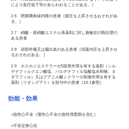
により血圧低下等があらわれることがある。］
2.6
閉塞隅角緑内障の患者［眼圧を上昇させるおそれがあ
る。］
2.7
硝酸・亜硝酸エステル系薬剤に対し過敏症の既往歴の
ある患者
2.8
頭部外傷又は脳出血のある患者［頭蓋内圧を上昇させ
るおそれがある。］
2.9
ホスホジエステラーゼ5阻害作用を有する薬剤（シル
デナフィルクエン酸塩、バルデナフィル塩酸塩水和物、タ
ダラフィル）又はグアニル酸シクラーゼ刺激作用を有する
薬剤（リオシグアト）を投与中の患者［10.1参照］
効能・効果
○急性心不全（慢性心不全の急性増悪期を含む）
○不安定狭心症