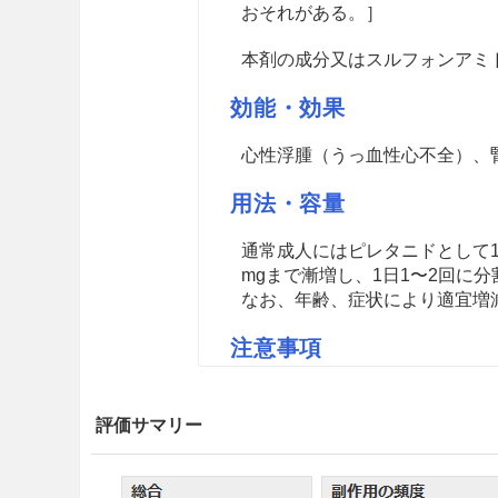
おそれがある。］
本剤の成分又はスルフォンアミ
効能・効果
心性浮腫（うっ血性心不全）、
用法・容量
通常成人にはピレタニドとして1
mgまで漸増し、1日1〜2回に
なお、年齢、症状により適宜増
注意事項
重要な基本的注意
評価サマリー
本剤の利尿効果は急激にあらわ
し、少量から投与を開始して、