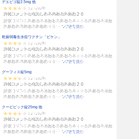
デエビゴ錠2.5mg 他
乾燥弱毒生水痘ワクチン「ビケン」
グーフィス錠5mg
クービビック錠25mg 他