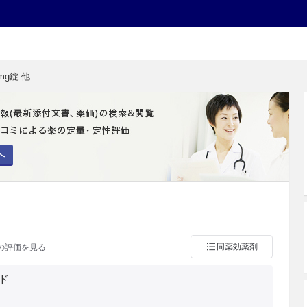
mg錠 他
へ
同薬効薬剤
の評価を見る
ド