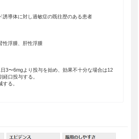
ド誘導体に対し過敏症の既往歴のある患者
腎性浮腫、肝性浮腫
日3〜6mgより投与を始め、効果不十分な場合は12
分割経口投与する。
減する。
れることがあるので、電解質失調、脱水に十分注意
徐々に増量すること。