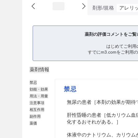
剤形/規格
アレリッ
薬剤の評価コメントをご覧
はじめてご利用
すでにm3.comをご利用
薬剤情報
禁忌
禁忌
効能・効果
用法・用量
無尿の患者［本剤の効果が期待
注意事項
相互作用
肝性昏睡の患者［低カリウム血
副作用
化するおそれがある。］
薬価
体液中のナトリウム、カリウム