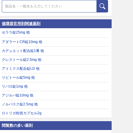
循環器官用剤関連薬剤
セララ錠25mg 他
アダラートCR錠10mg 他
カデュエット配合錠1番 他
クレストール錠2.5mg 他
アイミクス配合錠LD 他
リピトール錠5mg 他
リバロ錠1mg 他
アジルバ錠10mg 他
ノルバスク錠2.5mg 他
ロトリガ粒状カプセル2g
閲覧数の多い薬剤