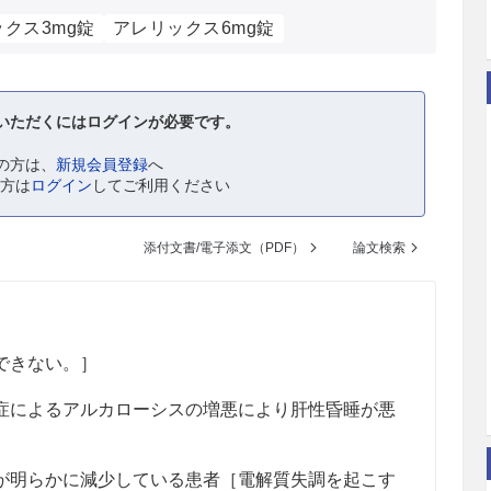
クス3mg錠
アレリックス6mg錠
いただくにはログインが必要です。
の方は、
新規会員登録
へ
の方は
ログイン
してご利用ください
添付文書/電子添文（PDF）
論文検索
できない。］
症によるアルカローシスの増悪により肝性昏睡が悪
が明らかに減少している患者［電解質失調を起こす