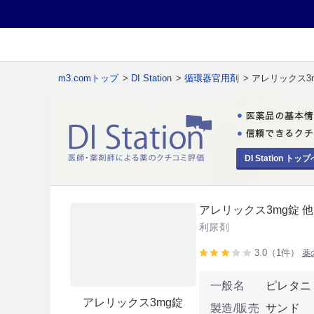
m3.comトップ
>
DI Station
>
循環器官用剤
> アレリックス3
DI Station トップ
アレリックス3mg錠 他
利尿剤
3.0（1件）
薬
一般名
ピレタニ
アレリックス3mg錠
製造/販売
サンド