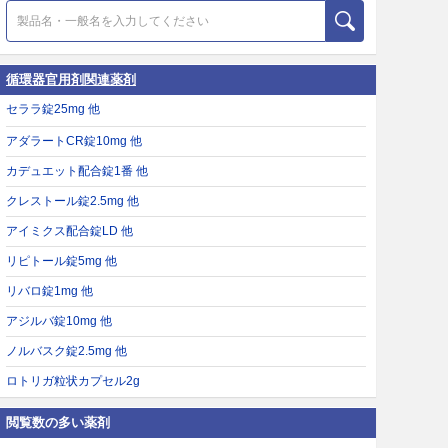
循環器官用剤関連薬剤
セララ錠25mg 他
アダラートCR錠10mg 他
カデュエット配合錠1番 他
クレストール錠2.5mg 他
アイミクス配合錠LD 他
リピトール錠5mg 他
リバロ錠1mg 他
アジルバ錠10mg 他
ノルバスク錠2.5mg 他
ロトリガ粒状カプセル2g
閲覧数の多い薬剤