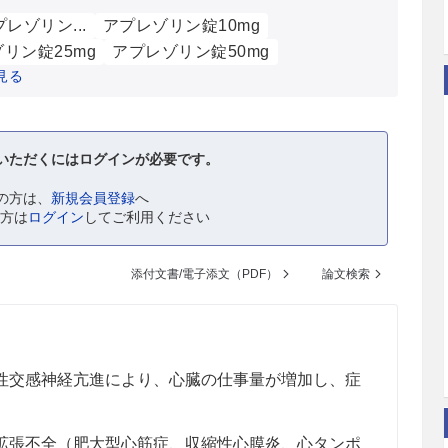
プレゾリン...
アプレゾリン錠10mg
リン錠25mg
アプレゾリン錠50mg
見る
いただくにはログインが必要です。
の方は、
新規会員登録
へ
の方は
ログイン
してご利用ください
添付文書/電子添文（PDF）
論文検索
性交感神経亢進により、心臓の仕事量が増加し、症
〕
拡張不全（肥大型心筋症、収縮性心膜炎、心タンポ