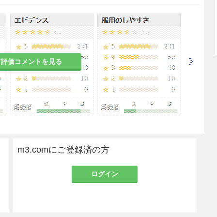
は、通常成人1日30〜40mgを3〜4回に分割経口投
量する。維持量は各個人により異なるが通常成人1
である。
減する。
て評価コメントを見る
らわれ、自動車の運転等危険を伴う機械の操作に支
ること。
m3.comにご登録済の方
剤の代謝・排泄が遅延することにより、降圧作用及
ログイン
るので、このような患者では投与量、投与間隔の調
者〔心仕事量の増大により、虚血性心疾患を誘発す