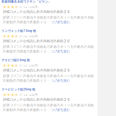
乾燥弱毒生水痘ワクチン「ビケン」
リンヴォック錠7.5mg 他
デエビゴ錠2.5mg 他
クービビック錠25mg 他