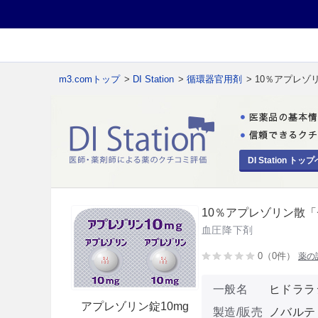
m3.comトップ
>
DI Station
>
循環器官用剤
> 10％アプレゾ
DI Station トップ
10％アプレゾリン散「
血圧降下剤
0（0件）
薬の
一般名
ヒドララ
アプレゾリン錠10mg
製造/販売
ノバルテ