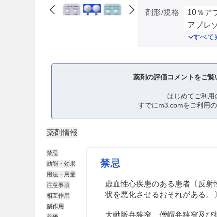
剤形/規格
10％ア
アプレゾ
すべて
薬剤の評価コメントをご覧
はじめてご利用
すでにm3.comをご利用
薬剤情報
禁忌
禁忌
効能・効果
用法・用量
虚血性心疾患のある患者〔反射
注意事項
状を悪化させるおそれがある。
相互作用
副作用
大動脈弁狭窄、僧帽弁狭窄及び
薬価