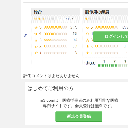
用法・容量
ヒドララジン塩酸塩として、最初
与し、血圧値をみながら漸次増
回20〜50mg、1日30〜200mg
なお、年齢、症状により適宜増
ログインし
注意事項
重要な基本的注意
降圧作用に基づくめまい等があ
評価コメントはまだありません
障を来すことがあるので注意す
はじめてご利用の方
慎重投与
腎・肝機能障害のある患者〔本
m3.comは、医療従事者のみ利用可能な医療
専門サイトです。会員登録は無料です。
び副作用が増大するおそれがあ
節を考慮する。〕
新規会員登録
虚血性心疾患の既往歴のある患