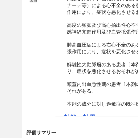
ナーデ等）による心不全のある
作用により、症状を悪化させる
高度の頻脈及び高心拍出性心不
感神経亢進作用及び血管拡張作
肺高血圧症による右心不全のあ
張作用により、症状を悪化させ
解離性大動脈瘤のある患者〔本
り、症状を悪化させるおそれが
頭蓋内出血急性期の患者〔本剤
それがある。〕
本剤の成分に対し過敏症の既往
効能・効果
本態性高血圧症、妊娠高血圧症
評価サマリー