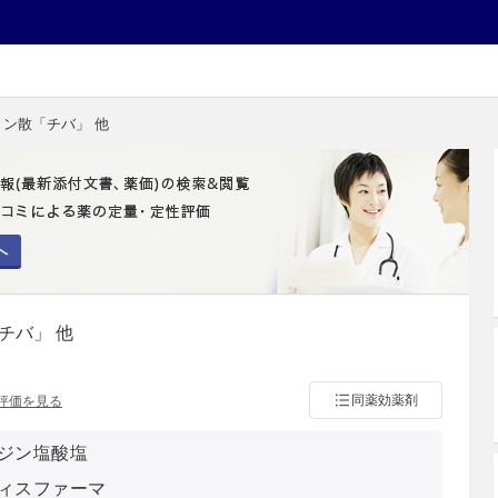
リン散「チバ」 他
へ
チバ」 他
同薬効薬剤
評価を見る
ジン塩酸塩
ィスファーマ