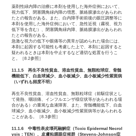
薬剤性緑内障の治療に本剤を使用した海外症例において、
視力低下、閉塞隅角緑内障の増悪、脈絡膜滲出があらわれ
たとの報告がある
。また、白内障手術前後の眼圧調整等に
本剤を使用した海外症例において、急性近視（霧視、視力
低下等を含む）、閉塞隅角緑内障、脈絡膜滲出があらわれ
たとの報告がある
。
急激な視力の低下や眼痛等の異常が認められた場合には、
本剤に起因する可能性も考慮した上で、本剤に起因すると
疑われるときは本剤を中止するなど適切な処置を行うこ
と。［8.2参照］
11.1.5 再生不良性貧血、溶血性貧血、無顆粒球症、骨髄
機能低下、白血球減少、血小板減少、血小板減少性紫斑病
（いずれも頻度不明）
再生不良性貧血、溶血性貧血、無顆粒球症（前駆症状とし
て発熱、咽頭痛、インフルエンザ様症状等があらわれる場
合がある）の重篤な血液障害、また、骨髄機能低下、白血
球減少、血小板減少、血小板減少性紫斑病等があらわれる
ことがある。［8.3参照］
11.1.6 中毒性表皮壊死融解症（Toxic Epidermal Necrol
ysis：TEN）、皮膚粘膜眼症候群（Stevens-Johnson症