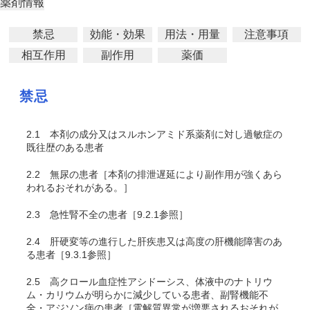
薬剤情報
禁忌
効能・効果
用法・用量
注意事項
相互作用
副作用
薬価
禁忌
2.1
本剤の成分又はスルホンアミド系薬剤に対し過敏症の
既往歴のある患者
2.2
無尿の患者［本剤の排泄遅延により副作用が強くあら
われるおそれがある。］
2.3
急性腎不全の患者［9.2.1参照］
2.4
肝硬変等の進行した肝疾患又は高度の肝機能障害のあ
る患者［9.3.1参照］
2.5
高クロール血症性アシドーシス、体液中のナトリウ
ム・カリウムが明らかに減少している患者、副腎機能不
全・アジソン病の患者［電解質異常が増悪されるおそれが