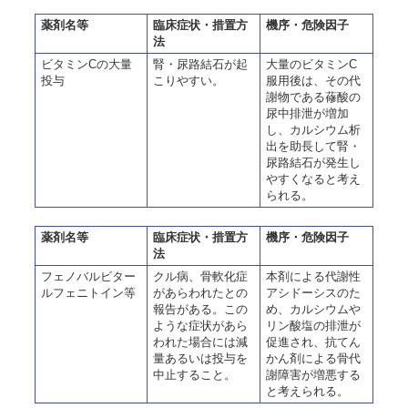
薬剤名等
臨床症状・措置方
機序・危険因子
法
ビタミンCの大量
腎・尿路結石が起
大量のビタミンC
投与
こりやすい。
服用後は、その代
謝物である蓚酸の
尿中排泄が増加
し、カルシウム析
出を助長して腎・
尿路結石が発生し
やすくなると考え
られる。
薬剤名等
臨床症状・措置方
機序・危険因子
法
フェノバルビター
クル病、骨軟化症
本剤による代謝性
ルフェニトイン等
があらわれたとの
アシドーシスのた
報告がある。この
め、カルシウムや
ような症状があら
リン酸塩の排泄が
われた場合には減
促進され、抗てん
量あるいは投与を
かん剤による骨代
中止すること。
謝障害が増悪する
と考えられる。