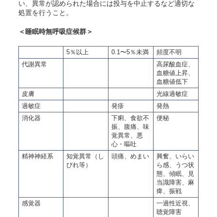
い、異常が認められた場合には投与を中止するなど適切な
処置を行うこと。
＜睡眠時無呼吸症候群＞
5％以上
0.1〜5％未満
頻度不明
代謝異常
高尿酸血症、
血糖値上昇、
血糖値低下
皮膚
光線過敏症
過敏症
発疹
発熱
消化器
下痢、食欲不
便秘
振、腹痛、味
覚異常、悪
心・嘔吐
精神神経系
知覚異常（し
頭痛、めまい
興奮、いらい
びれ等）
ら感、うつ状
態、傾眠、見
当識障害、麻
痺、振戦
感覚器
一過性近視、
聴覚障害