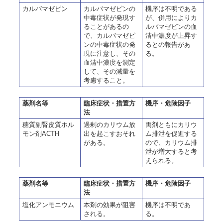
カルバマゼピン
カルバマゼピンの
機序は不明である
中毒症状が発現す
が、併用によりカ
ることがあるの
ルバマゼピンの血
で、カルバマゼピ
清中濃度が上昇す
ンの中毒症状の発
るとの報告があ
現に注意し、その
る。
血清中濃度を測定
して、その減量を
考慮すること。
薬剤名等
臨床症状・措置方
機序・危険因子
法
糖質副腎皮質ホル
過剰のカリウム放
両剤ともにカリウ
モン剤ACTH
出を起こすおそれ
ム排泄を促進する
がある。
ので、カリウム排
泄が増大すると考
えられる。
薬剤名等
臨床症状・措置方
機序・危険因子
法
塩化アンモニウム
本剤の効果が阻害
機序は不明であ
される。
る。