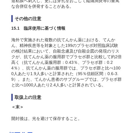
道粘膜へ刺入し、更には穿孔をおこして縦隔洞炎等の重篤
な合併症を併発することがある。
その他の注意
15.1 臨床使用に基づく情報
海外で実施された複数の抗てんかん薬における、てんか
ん、精神疾患等を対象とした199のプラセボ対照臨床試験
の検討結果において、自殺念慮及び自殺企図の発現のリス
クが、抗てんかん薬の服用群でプラセボ群と比較して約2倍
高く（抗てんかん薬服用群：0.43％、プラセボ群：0.2
4％）、抗てんかん薬の服用群では、プラセボ群と比べ100
0人あたり1.9人多いと計算された（95％信頼区間：0.6-3.
9）。また、てんかん患者のサブグループでは、プラセボ群
と比べ1000人あたり2.4人多いと計算されている。
取扱上の注意
＜末＞
開封後は、光を避けて保存すること。