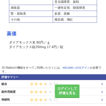
見当識障害、振戦
感覚器
一過性近視、聴覚障害
腎・尿路系
多尿、尿糖
その他
倦怠感、潮紅
薬価
ダイアモックス末 80円／ｇ
ダイアモックス錠250mg 17.4円／錠
DI Stationの機能をすべてご利用いただくには、
m3.comへのログイン
が必要で
す。
評価サマリー
総合
ログインして
副作用頻度
評価を見る
持続性