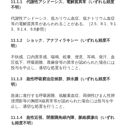
11.1.1 代謝性アシドーシス、電解質異常
（いずれも頻度
不明）
代謝性アシドーシス、低カリウム血症、低ナトリウム血症
等の電解質異常があらわれることがある。［2.5、8.1、9.1.
3、9.1.4、9.8参照］
11.1.2 ショック、アナフィラキシー
（いずれも頻度不
明）
不快感、口内異常感、喘鳴、眩暈、便意、耳鳴、発汗、血
圧低下、呼吸困難、蕁麻疹等の異常が認められた場合には
投与を中止し、適切な処置を行うこと。
11.1.3 急性呼吸窮迫症候群、肺水腫
（いずれも頻度不
明）
急速に進行する呼吸困難、低酸素血症、両側性びまん性肺
浸潤影等の胸部X線異常等が認められた場合には投与を中
止し、適切な処置を行うこと。
11.1.4 急性近視、閉塞隅角緑内障、脈絡膜滲出
（いずれ
も頻度不明）