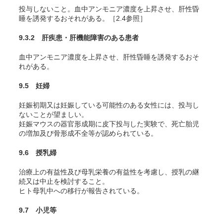
投与しないこと。血中アンモニア濃度を上昇させ、肝性昏
睡を誘発するおそれがある。［2.4参照］
9.3.2 肝疾患・肝機能障害のある患者
血中アンモニア濃度を上昇させ、肝性昏睡を誘発するおそ
れがある。
9.5 妊婦
妊娠初期又は妊娠している可能性のある女性には、投与し
ないことが望ましい。
妊娠マウスの器官形成期に皮下投与した実験で、死亡胎児
の増加及び骨形成不全等が認められている。
9.6 授乳婦
治療上の有益性及び母乳栄養の有益性を考慮し、授乳の継
続又は中止を検討すること。
ヒト母乳中への移行が報告されている。
9.7 小児等