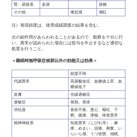
腎・尿路系
多尿
尿糖
その他
倦怠感
潮紅
注）発現頻度は、使用成績調査の結果を含む。
次の副作用があらわれることがあるので、観察を十分に行
い、異常が認められた場合には投与を中止するなど適切な
処置を行うこと。
＜睡眠時無呼吸症候群以外の効能又は効果＞
頻度不明
代謝異常
高尿酸血症、血糖値上昇、血
糖値低下
皮膚
光線過敏症
過敏症
発熱、発疹
消化器
食欲不振、悪心、嘔吐、下
痢、腹痛、便秘、味覚異常
精神神経系
知覚異常（しびれ等）、麻
痺、めまい、頭痛、興奮、い
らいら感、うつ状態、傾眠、