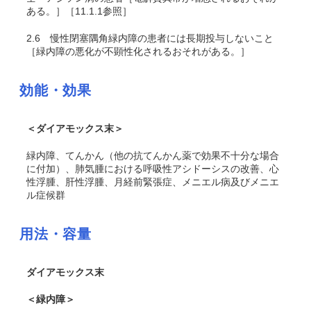
ある。］［11.1.1参照］
2.6
慢性閉塞隅角緑内障の患者には長期投与しないこと
［緑内障の悪化が不顕性化されるおそれがある。］
効能・効果
＜ダイアモックス末＞
緑内障、てんかん（他の抗てんかん薬で効果不十分な場合
に付加）、肺気腫における呼吸性アシドーシスの改善、心
性浮腫、肝性浮腫、月経前緊張症、メニエル病及びメニエ
ル症候群
用法・容量
ダイアモックス末
＜緑内障＞