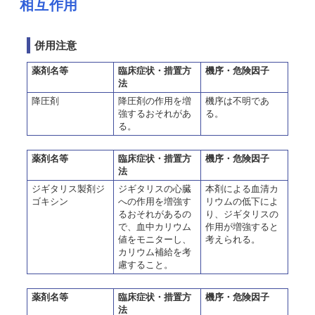
相互作用
併用注意
薬剤名等
臨床症状・措置方
機序・危険因子
法
降圧剤
降圧剤の作用を増
機序は不明であ
強するおそれがあ
る。
る。
薬剤名等
臨床症状・措置方
機序・危険因子
法
ジギタリス製剤ジ
ジギタリスの心臓
本剤による血清カ
ゴキシン
への作用を増強す
リウムの低下によ
るおそれがあるの
り、ジギタリスの
で、血中カリウム
作用が増強すると
値をモニターし、
考えられる。
カリウム補給を考
慮すること。
薬剤名等
臨床症状・措置方
機序・危険因子
法