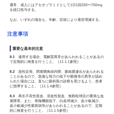
通常、成人にはアセタゾラミドとして1日1回250〜750mg
を経口投与する。
なお、いずれの場合も、年齢、症状により適宜増減する。
注意事項
重要な基本的注意
8.1
連用する場合、電解質異常があらわれることがあるの
で定期的に検査を行うこと。［11.1.1参照］
8.2
急性近視、閉塞隅角緑内障、脈絡膜滲出があらわれる
ことがあるので、急激な視力の低下や眼痛等の異常が認め
られた場合には、直ちに眼科医の診察を受けるよう、患者
に指導すること。［11.1.4参照］
8.3
再生不良性貧血、溶血性貧血、無顆粒球症の重篤な血
液障害、また、骨髄機能低下、白血球減少、血小板減少、
血小板減少性紫斑病等があらわれることがあるので、定期
的に検査を行うこと。［11.1.5参照］