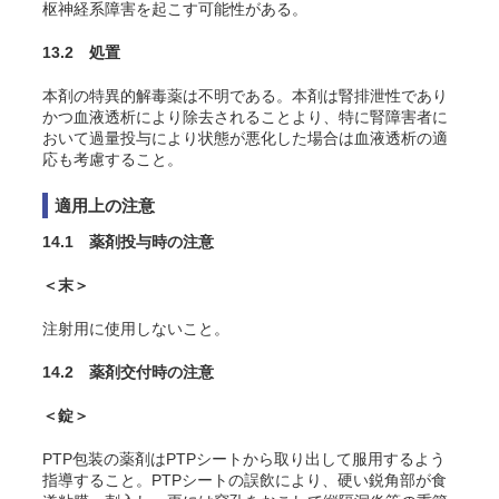
枢神経系障害を起こす可能性がある。
13.2 処置
本剤の特異的解毒薬は不明である。本剤は腎排泄性であり
かつ血液透析により除去されることより、特に腎障害者に
おいて過量投与により状態が悪化した場合は血液透析の適
応も考慮すること。
適用上の注意
14.1 薬剤投与時の注意
＜末＞
注射用に使用しないこと。
14.2 薬剤交付時の注意
＜錠＞
PTP包装の薬剤はPTPシートから取り出して服用するよう
指導すること。PTPシートの誤飲により、硬い鋭角部が食