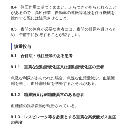
8.4
降圧作用に基づくめまい、ふらつきがあらわれること
があるので、高所作業、自動車の運転等危険を伴う機械を
操作する際には注意させること。
8.5
夜間の休息が必要な患者には、夜間の排尿を避けるた
め、午前中に投与することが望ましい。
慎重投与
9.1 合併症・既往歴等のある患者
9.1.1 重篤な冠動脈硬化症又は脳動脈硬化症の患者
急激な利尿があらわれた場合、急速な血漿量減少、血液濃
縮を来し、血栓塞栓症を誘発するおそれがある。
9.1.2 糖尿病又は耐糖能異常のある患者
血糖値の異常変動が報告されている。
9.1.3 レスピレータ等を必要とする重篤な高炭酸ガス血症
の患者