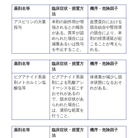
薬剤名等
臨床症状・措置方
機序・危険因子
法
アスピリンの大量
本剤の副作用が増
血漿蛋白における
投与
強されるとの報告
競合結合や腎排泄
がある。異常が認
の競合により、本
められた場合には
剤の排泄遅延が起
減量あるいは投与
こることが考えら
を中止すること。
れる。
薬剤名等
臨床症状・措置方
機序・危険因子
法
ビグアナイド系薬
ビグアナイド系薬
体液量が減少し脱
剤メトホルミン塩
剤による乳酸アシ
水状態になるおそ
酸塩等
ドーシスを起こす
れがある。
おそれがあるの
で、脱水症状があ
らわれた場合に
は、適切な処置を
行うこと。
薬剤名等
臨床症状・措置方
機序・危険因子
法