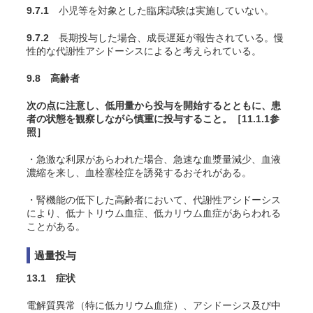
9.7.1
小児等を対象とした臨床試験は実施していない。
9.7.2
長期投与した場合、成長遅延が報告されている。慢
性的な代謝性アシドーシスによると考えられている。
9.8 高齢者
次の点に注意し、低用量から投与を開始するとともに、患
者の状態を観察しながら慎重に投与すること。［11.1.1参
照］
・急激な利尿があらわれた場合、急速な血漿量減少、血液
濃縮を来し、血栓塞栓症を誘発するおそれがある。
・腎機能の低下した高齢者において、代謝性アシドーシス
により、低ナトリウム血症、低カリウム血症があらわれる
ことがある。
過量投与
13.1 症状
電解質異常（特に低カリウム血症）、アシドーシス及び中