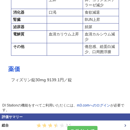
ラーゼ減少
消化器
口渇
食欲減退
腎臓
BUN上昇
泌尿器
頻尿
電解質
血清カリウム上昇
血清カルシウム減
少
その他
倦怠感、総蛋白減
少、口周囲浮腫
薬価
フィズリン錠30mg 9139.1円／錠
DI Stationの機能をすべてご利用いただくには、
m3.comへのログイン
が必要で
す。
評価サマリー
総合