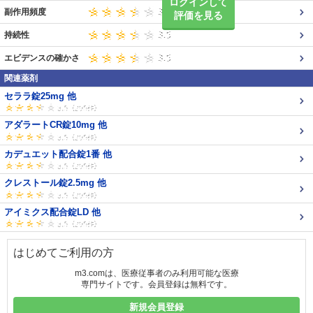
ログインして
副作用頻度
評価を見る
持続性
エビデンスの確かさ
関連薬剤
セララ錠25mg 他
アダラートCR錠10mg 他
カデュエット配合錠1番 他
クレストール錠2.5mg 他
アイミクス配合錠LD 他
はじめてご利用の方
m3.comは、医療従事者のみ利用可能な医療
専門サイトです。会員登録は無料です。
新規会員登録