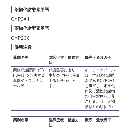
薬物代謝酵素用語
CYP3A4
薬物代謝酵素用語
CYP2C8
併用注意
薬剤名等
臨床症状・措置方
機序・危険因子
法
薬物代謝酵素（CY
代謝阻害により、
イトラコナゾール
P3A4）を阻害する
本剤の作用が増強
は、本剤の代謝酵
薬剤イトラコナゾ
するおそれがあ
素であるCYP3A4
ール等
る。
を阻害し、未変化
体及び活性代謝物
の血中濃度を上昇
させる。（〔薬物
動態〕の項参照）
薬剤名等
臨床症状・措置方
機序・危険因子
法