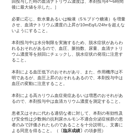
回投与した時の血清ナトリウム濃度は、本剤投与4〜6時間
後に最大値を示した。］
必要に応じ、飲水量あるいは輸液（5％ブドウ糖液）を増量
させ、血清ナトリウム濃度の上昇が10mEq/L/24hrを超えな
いようにすること。
本剤投与中は水分制限を実施するため、脱水症状があらわ
れるおそれがあるので、血圧、脈拍数、尿量、血清ナトリ
ウム濃度等を頻回にチェックし、脱水症状の発現に注意す
ること。
本剤による血圧低下のおそれがあり、また、作用機序は不
明であるが、血圧上昇のおそれもあるので、本剤投与中は
血圧の変動に注意すること。
本剤による高カリウム血症発症あるいは増悪のおそれがあ
るので、本剤投与中は血清カリウム濃度を測定すること。
患者又はそれに代わる適切な者に対して、本剤の有効性及
び安全性は少数例の抗利尿ホルモン不適合分泌症候群の患
者のみで評価されたものであることを十分説明し、文書に
よる同意を得ること。（
〔臨床成績〕
の項参照）