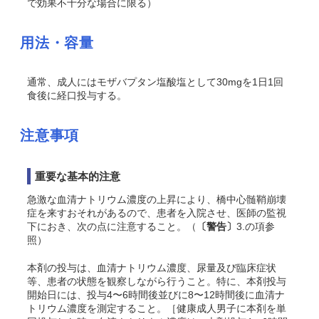
で効果不十分な場合に限る）
用法・容量
通常、成人にはモザバプタン塩酸塩として30mgを1日1回
食後に経口投与する。
注意事項
重要な基本的注意
急激な血清ナトリウム濃度の上昇により、橋中心髄鞘崩壊
症を来すおそれがあるので、患者を入院させ、医師の監視
下におき、次の点に注意すること。（
〔警告〕
3.の項参
照）
本剤の投与は、血清ナトリウム濃度、尿量及び臨床症状
等、患者の状態を観察しながら行うこと。特に、本剤投与
開始日には、投与4〜6時間後並びに8〜12時間後に血清ナ
トリウム濃度を測定すること。［健康成人男子に本剤を単