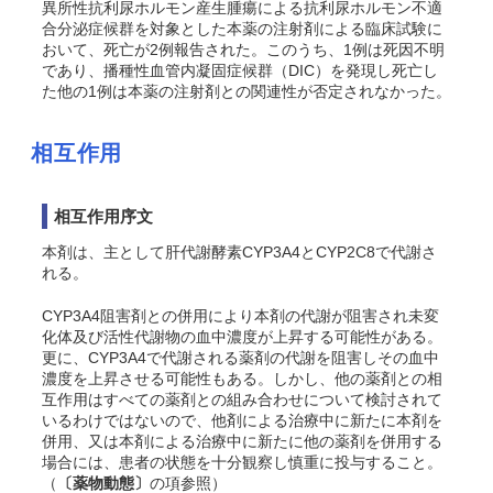
異所性抗利尿ホルモン産生腫瘍による抗利尿ホルモン不適
合分泌症候群を対象とした本薬の注射剤による臨床試験に
おいて、死亡が2例報告された。このうち、1例は死因不明
であり、播種性血管内凝固症候群（DIC）を発現し死亡し
た他の1例は本薬の注射剤との関連性が否定されなかった。
相互作用
相互作用序文
本剤は、主として肝代謝酵素CYP3A4とCYP2C8で代謝さ
れる。
CYP3A4阻害剤との併用により本剤の代謝が阻害され未変
化体及び活性代謝物の血中濃度が上昇する可能性がある。
更に、CYP3A4で代謝される薬剤の代謝を阻害しその血中
濃度を上昇させる可能性もある。しかし、他の薬剤との相
互作用はすべての薬剤との組み合わせについて検討されて
いるわけではないので、他剤による治療中に新たに本剤を
併用、又は本剤による治療中に新たに他の薬剤を併用する
場合には、患者の状態を十分観察し慎重に投与すること。
（
〔薬物動態〕
の項参照）