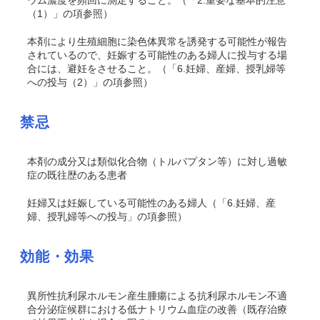
ウム濃度を頻回に測定すること。（「
2.重要な基本的注意
（1）」の項参照）
本剤により生殖細胞に染色体異常を誘発する可能性が報告
されているので、妊娠する可能性のある婦人に投与する場
合には、避妊をさせること。（「
6.妊婦、産婦、授乳婦等
への投与
（2）」の項参照）
禁忌
本剤の成分又は類似化合物（トルバプタン等）に対し過敏
症の既往歴のある患者
妊婦又は妊娠している可能性のある婦人（「
6.妊婦、産
婦、授乳婦等への投与
」の項参照）
効能・効果
異所性抗利尿ホルモン産生腫瘍による抗利尿ホルモン不適
合分泌症候群における低ナトリウム血症の改善（既存治療