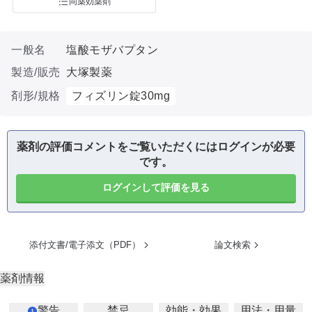
同薬効薬剤
一般名
塩酸モザバプタン
製造/販売
大塚製薬
剤形/規格
フィズリン錠30mg
薬剤の評価コメントをご覧いただくにはログインが必要
です。
ログインして評価を見る
添付文書/電子添文（PDF）
論文検索
薬剤情報
警告
禁忌
効能・効果
用法・用量