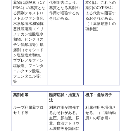
薬物代謝酵素（CY
代謝阻害により、
本剤は、これらの
P3A4）の基質とな
基質となる薬剤の
薬剤のCYP3A4に
る薬剤デキストロ
作用が増強するお
よる代謝を阻害す
メトルファン臭化
それがある。
るおそれがある。
水素酸塩水和物抗
（〔薬物動態〕の
悪性腫瘍薬（イリ
項参照）
ノテカン塩酸塩水
和物、ビンクリス
チン硫酸塩等）鎮
痛剤（オキシコド
ン塩酸塩水和物、
ブプレノルフィン
塩酸塩、フェンタ
ニルクエン酸塩、
フェンタニル等）
等
薬剤名等
臨床症状・措置方
機序・危険因子
法
ループ利尿薬フロ
利尿作用が増強す
利尿作用を増強さ
セミド等
るおそれがある。
せる。（〔薬物動
血圧、脈拍数、尿
態〕の項参照）
量、血清ナトリウ
ム濃度等を頻回に