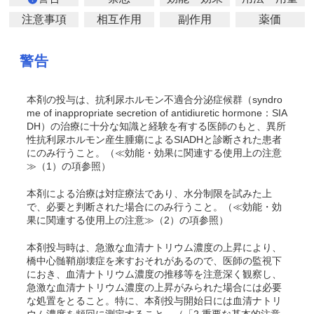
注意事項
相互作用
副作用
薬価
警告
本剤の投与は、抗利尿ホルモン不適合分泌症候群（syndro
me of inappropriate secretion of antidiuretic hormone：SIA
DH）の治療に十分な知識と経験を有する医師のもと、異所
性抗利尿ホルモン産生腫瘍によるSIADHと診断された患者
にのみ行うこと。（≪
効能・効果に関連する使用上の注意
≫（1）の項参照）
本剤による治療は対症療法であり、水分制限を試みた上
で、必要と判断された場合にのみ行うこと。（≪
効能・効
果に関連する使用上の注意
≫（2）の項参照）
本剤投与時は、急激な血清ナトリウム濃度の上昇により、
橋中心髄鞘崩壊症を来すおそれがあるので、医師の監視下
におき、血清ナトリウム濃度の推移等を注意深く観察し、
急激な血清ナトリウム濃度の上昇がみられた場合には必要
な処置をとること。特に、本剤投与開始日には血清ナトリ