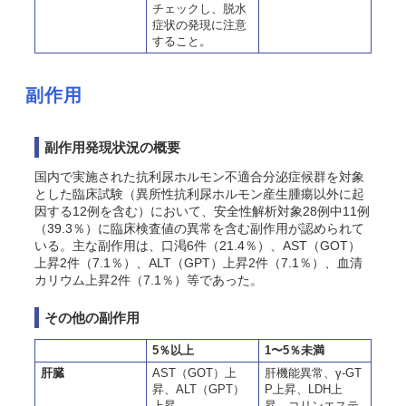
チェックし、脱水
症状の発現に注意
すること。
副作用
副作用発現状況の概要
国内で実施された抗利尿ホルモン不適合分泌症候群を対象
とした臨床試験（異所性抗利尿ホルモン産生腫瘍以外に起
因する12例を含む）において、安全性解析対象28例中11例
（39.3％）に臨床検査値の異常を含む副作用が認められて
いる。主な副作用は、口渇6件（21.4％）、AST（GOT）
上昇2件（7.1％）、ALT（GPT）上昇2件（7.1％）、血清
カリウム上昇2件（7.1％）等であった。
その他の副作用
5％以上
1〜5％未満
肝臓
AST（GOT）上
肝機能異常、γ-GT
昇、ALT（GPT）
P上昇、LDH上
上昇
昇、コリンエステ