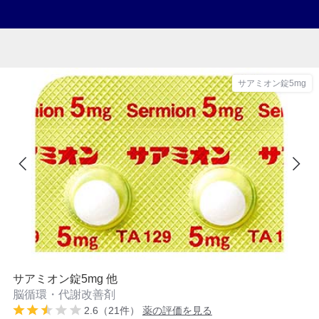
サアミオン錠5mg
サアミオン錠5mg 他
脳循環・代謝改善剤
2.6（21件）
薬の評価を見る