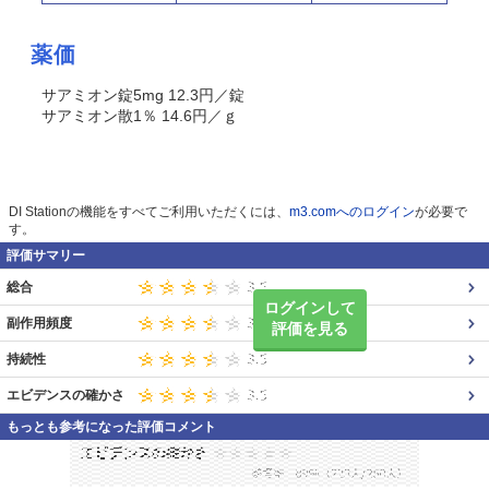
薬価
サアミオン錠5mg 12.3円／錠
サアミオン散1％ 14.6円／ｇ
DI Stationの機能をすべてご利用いただくには、
m3.comへのログイン
が必要で
す。
評価サマリー
総合
ログインして
副作用頻度
評価を見る
持続性
エビデンスの確かさ
もっとも参考になった評価コメント