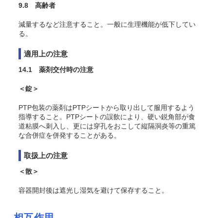
9.8 高齢者
減量するなど注意すること。一般に生理機能が低下してい
る。
適用上の注意
14.1 薬剤交付時の注意
＜錠＞
PTP包装の薬剤はPTPシートから取り出して服用するよう
指導すること。PTPシートの誤飲により、硬い鋭角部が食
道粘膜へ刺入し、更には穿孔をおこして縦隔洞炎等の重篤
な合併症を併発することがある。
取扱上の注意
＜散＞
容器開封後は遮光し湿気を避けて保存すること。
相互作用