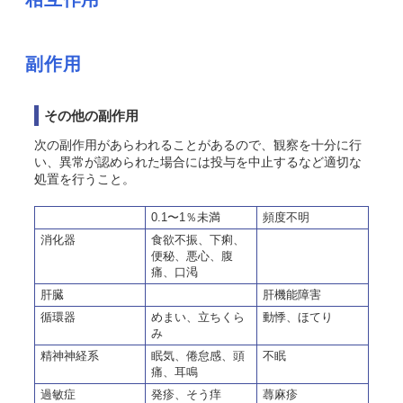
副作用
その他の副作用
次の副作用があらわれることがあるので、観察を十分に行
い、異常が認められた場合には投与を中止するなど適切な
処置を行うこと。
0.1〜1％未満
頻度不明
消化器
食欲不振、下痢、
便秘、悪心、腹
痛、口渇
肝臓
肝機能障害
循環器
めまい、立ちくら
動悸、ほてり
み
精神神経系
眠気、倦怠感、頭
不眠
痛、耳鳴
過敏症
発疹、そう痒
蕁麻疹