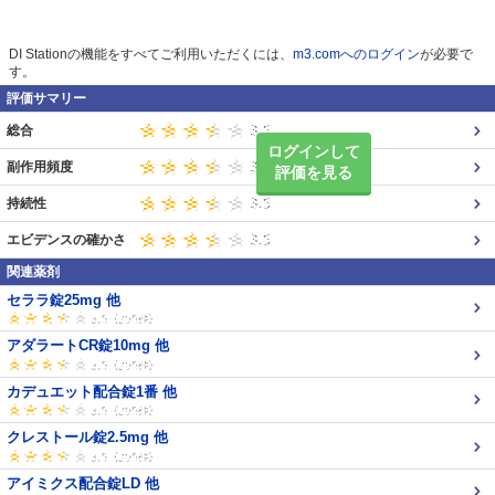
DI Stationの機能をすべてご利用いただくには、
m3.comへのログイン
が必要で
す。
評価サマリー
総合
ログインして
副作用頻度
評価を見る
持続性
エビデンスの確かさ
関連薬剤
セララ錠25mg 他
アダラートCR錠10mg 他
カデュエット配合錠1番 他
クレストール錠2.5mg 他
アイミクス配合錠LD 他