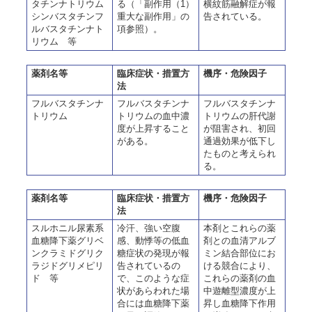
タチンナトリウム
る（「副作用（1）
横紋筋融解症が報
シンバスタチンフ
重大な副作用」の
告されている。
ルバスタチンナト
項参照）。
リウム 等
薬剤名等
臨床症状・措置方
機序・危険因子
法
フルバスタチンナ
フルバスタチンナ
フルバスタチンナ
トリウム
トリウムの血中濃
トリウムの肝代謝
度が上昇すること
が阻害され、初回
がある。
通過効果が低下し
たものと考えられ
る。
薬剤名等
臨床症状・措置方
機序・危険因子
法
スルホニル尿素系
冷汗、強い空腹
本剤とこれらの薬
血糖降下薬グリベ
感、動悸等の低血
剤との血清アルブ
ンクラミドグリク
糖症状の発現が報
ミン結合部位にお
ラジドグリメピリ
告されているの
ける競合により、
ド 等
で、このような症
これらの薬剤の血
状があらわれた場
中遊離型濃度が上
合には血糖降下薬
昇し血糖降下作用