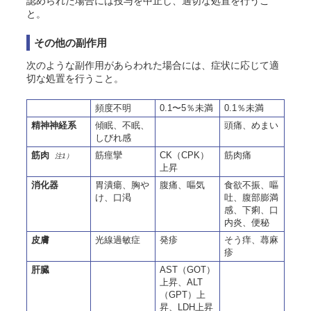
認められた場合には投与を中止し、適切な処置を行うこ
と。
その他の副作用
次のような副作用があらわれた場合には、症状に応じて適
切な処置を行うこと。
頻度不明
0.1〜5％未満
0.1％未満
精神神経系
傾眠、不眠、
頭痛、めまい
しびれ感
筋肉
筋痙攣
CK（CPK）
筋肉痛
注1）
上昇
消化器
胃潰瘍、胸や
腹痛、嘔気
食欲不振、嘔
け、口渇
吐、腹部膨満
感、下痢、口
内炎、便秘
皮膚
光線過敏症
発疹
そう
痒、蕁麻
疹
肝臓
AST（GOT）
上昇、ALT
（GPT）上
昇、LDH上昇