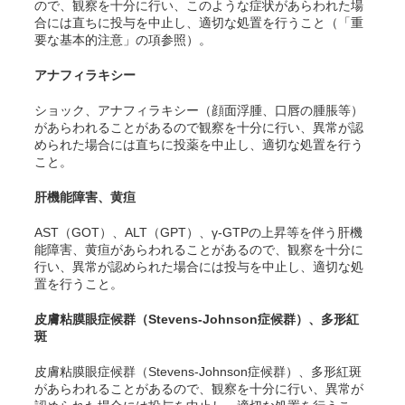
ので、観察を十分に行い、このような症状があらわれた場
合には直ちに投与を中止し、適切な処置を行うこと（「重
要な基本的注意」の項参照）。
アナフィラキシー
ショック、
アナフィラキシー
（顔面浮腫、口唇の腫脹等）
があらわれることがあるので観察を十分に行い、異常が認
められた場合には直ちに投薬を中止し、適切な処置を行う
こと。
肝機能障害、黄疸
AST（GOT）、ALT（GPT）、γ-GTPの上昇等を伴う肝機
能障害、黄疸があらわれることがあるので、観察を十分に
行い、異常が認められた場合には投与を中止し、適切な処
置を行うこと。
皮膚粘膜眼症候群（Stevens-Johnson症候群）、多形紅
斑
皮膚粘膜眼症候群（Stevens-Johnson症候群）、多形紅斑
があらわれることがあるので、観察を十分に行い、異常が