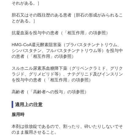
それがある。］
胆石又はその既往歴のある患者［胆石の形成がみられるこ
とがある。］
抗凝血薬を投与中の患者（「相互作用」の項参照）
HMG-CoA還元酵素阻害薬（プラバスタチンナトリウム、
シンバスタチン、フルバスタチンナトリウム等）を投与中
の患者（「相互作用」の項参照）
スルホニル尿素系血糖降下薬（グリベンクラミド、グリク
ラジド、グリメピリド等）、ナテグリニド及びインスリン
を投与中の患者（「相互作用」の項参照）
高齢者（「高齢者への投与」の項参照）
適用上の注意
服用時
本剤は徐放錠であるので、割ったり、砕いたりしないでそ
のまま服用させること。