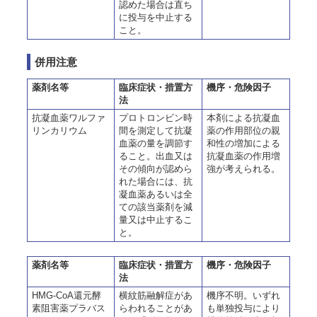
認めた場合は直ち
に投与を中止する
こと。
併用注意
薬剤名等
臨床症状・措置方
機序・危険因子
法
抗凝血薬ワルファ
プロトロンビン時
本剤による抗凝血
リンカリウム
間を測定して抗凝
薬の作用部位の親
血薬の量を調節す
和性の増加による
ること。出血又は
抗凝血薬の作用増
その傾向が認めら
強が考えられる。
れた場合には、抗
凝血薬あるいは全
ての該当薬剤を減
量又は中止するこ
と。
薬剤名等
臨床症状・措置方
機序・危険因子
法
HMG-CoA還元酵
横紋筋融解症があ
機序不明。いずれ
素阻害薬プラバス
らわれることがあ
も単独投与により