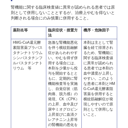
腎機能に関する臨床検査値に異常が認められる患者では原
則として併用しないこととするが、治療上やむを得ないと
判断される場合にのみ慎重に併用すること。
薬剤名等
臨床症状・措置方
機序・危険因子
法
HMG-CoA還元酵
急激な腎機能悪化
本剤は主として腎
素阻害薬プラバス
を伴う横紋筋融解
臓を経て排泄され
タチンナトリウム
症があらわれやす
るため、腎機能に
シンバスタチンフ
い。やむを得ず併
関する臨床検査値
ルバスタチンナト
用する場合には、
に異常が認められ
リウム 等
本剤を少量から投
る患者では本剤の
与を開始するとと
血中濃度が上昇し
もに、定期的に腎
やすい。このよう
機能検査等を実施
な患者に本剤とHM
し、自覚症状（筋
G-CoA還元酵素阻
肉痛、脱力感）の
害薬を併用すると
発現、CK（CPK）
横紋筋融解症が発
の上昇、血中及び
現しやすいので原
尿中ミオグロビン
則として併用しな
上昇並びに血清ク
いこと。
レアチニン上昇等
の腎機能の悪化を