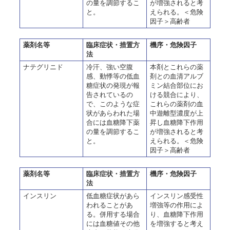
の量を調節するこ
が増強されると考
と。
えられる。＜危険
因子＞高齢者
薬剤名等
臨床症状・措置方
機序・危険因子
法
ナテグリニド
冷汗、強い空腹
本剤とこれらの薬
感、動悸等の低血
剤との血清アルブ
糖症状の発現が報
ミン結合部位にお
告されているの
ける競合により、
で、このような症
これらの薬剤の血
状があらわれた場
中遊離型濃度が上
合には血糖降下薬
昇し血糖降下作用
の量を調節するこ
が増強されると考
と。
えられる。＜危険
因子＞高齢者
薬剤名等
臨床症状・措置方
機序・危険因子
法
インスリン
低血糖症状があら
インスリン感受性
われることがあ
増強等の作用によ
る。併用する場合
り、血糖降下作用
には血糖値その他
を増強すると考え