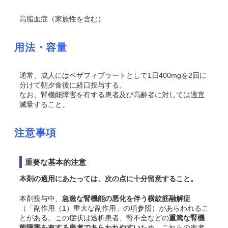
高脂血症（家族性を含む）
用法・容量
通常、成人にはベザフィブラートとして1日400mgを2回に
分けて朝夕食後に経口投与する。
なお、腎機能障害を有する患者及び高齢者に対しては適宜
減量すること。
注意事項
重要な基本的注意
本剤の適用にあたっては、次の点に十分留意すること。
本剤投与中、
急激な腎機能の悪化を伴う横紋筋融解症
（「副作用（1）重大な副作用」の項参照）があらわれるこ
とがある。この症状は透析患者、腎不全などの
重篤な腎機
能障害を有する患者であらわれやすい
ため、これらの患者