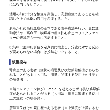
には投与しないこと。
適用の前に十分な検査を実施し、高脂血症であることを確
認した上で本剤の適用を考慮すること。
あらかじめ高脂血症の基本である食事療法を行い、更に運
動療法や、高血圧・喫煙等の虚血性心疾患のリスクファク
ターの軽減等も十分に考慮すること。
投与中は血中脂質値を定期的に検査し、治療に対する反応
が認められない場合には投与を中止すること。
慎重投与
腎疾患のある患者［症状の増悪及び横紋筋融解症があらわ
れることがある（＜用法・用量に関連する使用上の注意＞
の項参照）。］
血清クレアチニン値が1.5mg/dLを超える患者［横紋筋融解
症があらわれることがある（＜用法・用量に関連する使用
上の注意＞の項参照）。］
肝障害又はその既往歴のある患者［血中濃度が上昇するお