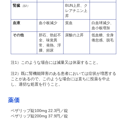
腎臓
BUN上昇、ク
注2）
レアチニン上
昇
血液
血小板減少
貧血
白血球減少、
血小板増加
その他
胆石、勃起不
尿酸の上昇
低血糖、全身
全、味覚異
倦怠感、脱毛
常、発熱、浮
腫、頻尿
注1）このような場合には減量又は休薬すること。
注2）既に腎機能障害のある患者においては症状が増悪する
ことがあるので、このような場合には直ちに投薬を中止
し、適切な処置を行うこと。
薬価
ベザリップ錠100mg 22.3円／錠
ベザリップ錠200mg 37.9円／錠