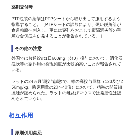
薬剤交付時
PTP包装の薬剤はPTPシートから取り出して服用するよう
指導すること。［PTPシートの誤飲により、硬い鋭角部が
食道粘膜へ刺入し、更には穿孔をおこして縦隔洞炎等の重
篤な合併症を併発することが報告されている。］
その他の注意
外国では普通錠の1日600mg（分3）投与において、消化器
症状等の副作用の発現頻度が比較的高いことが報告されて
いる。
ラットの24ヵ月間投与試験で、雄の高投与量群（123及び2
56mg/kg、臨床用量の20〜40倍）において、精巣の間質細
胞腫が認められた。ラットの雌及びマウスでは発癌性は認
められていない。
相互作用
原則併用禁忌