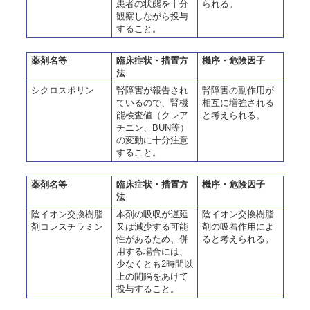
患者の状態を十分
られる。
観察しながら投与
すること。
薬剤名等
臨床症状・措置方
機序・危険因子
法
シクロスポリン
腎障害が報告され
腎障害の副作用が
ているので、腎機
相互に増強される
能検査値（クレア
と考えられる。
チニン、BUN等）
の変動に十分注意
すること。
薬剤名等
臨床症状・措置方
機序・危険因子
法
陰イオン交換樹脂
本剤の吸収が遅延
陰イオン交換樹脂
剤コレスチラミン
又は減少する可能
剤の吸着作用によ
性があるため、併
ると考えられる。
用する場合には、
少なくとも2時間以
上の間隔をあけて
投与すること。