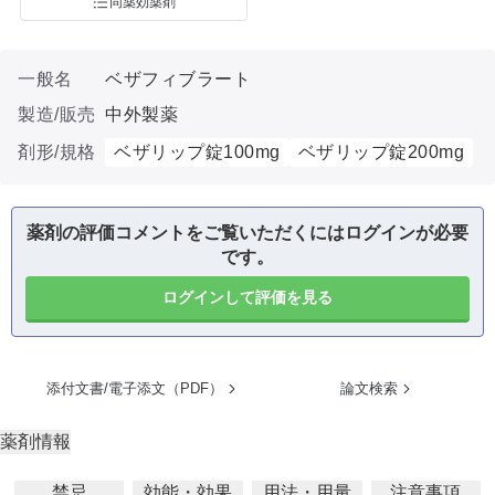
同薬効薬剤
一般名
ベザフィブラート
製造/販売
中外製薬
剤形/規格
ベザリップ錠100mg
ベザリップ錠200mg
薬剤の評価コメントをご覧いただくにはログインが必要
です。
ログインして評価を見る
添付文書/電子添文（PDF）
論文検索
薬剤情報
禁忌
効能・効果
用法・用量
注意事項