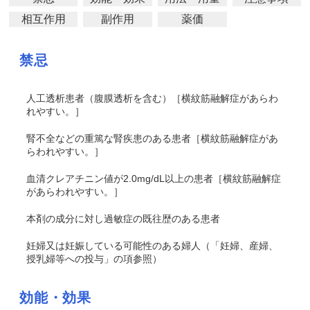
相互作用
副作用
薬価
禁忌
人工透析患者（腹膜透析を含む）［横紋筋融解症があらわ
れやすい。］
腎不全などの重篤な腎疾患のある患者［横紋筋融解症があ
らわれやすい。］
血清クレアチニン値が2.0mg/dL以上の患者［横紋筋融解症
があらわれやすい。］
本剤の成分に対し過敏症の既往歴のある患者
妊婦又は妊娠している可能性のある婦人（「妊婦、産婦、
授乳婦等への投与」の項参照）
効能・効果