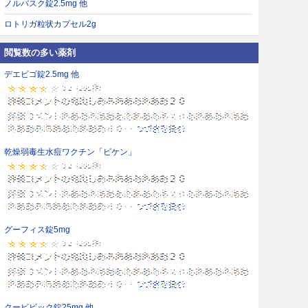
ノルバスク錠2.5mg 他
ロトリガ粒状カプセル2g
閲覧数の多い薬剤
デエビゴ錠2.5mg 他
乾燥弱毒生水痘ワクチン「ビケン」
グーフィス錠5mg
クービビック錠25mg 他