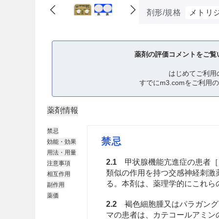
剤形/規格
メトリジ
薬剤の評価コメントをご覧
はじめてご利用
すでにm3.comをご利用
薬剤情報
禁忌
禁忌
効能・効果
用法・用量
2.1
甲状腺機能亢進症の患者［
注意事項
類似の作用を持つ交感神経刺激
相互作用
る。本剤は、薬理学的にこれら
副作用
薬価
2.2
褐色細胞腫
又はパラガング
マ
の患者は、カテコールアミン