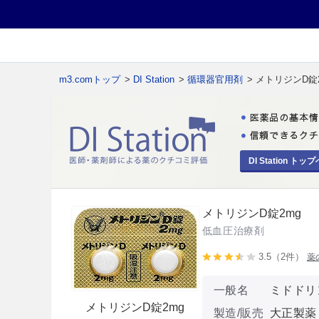
m3.comトップ
>
DI Station
>
循環器官用剤
> メトリジンD錠
DI Station トップ
メトリジンD錠2mg
低血圧治療剤
3.5（2件）
薬
一般名
ミドドリ
メトリジンD錠2mg
製造/販売
大正製薬