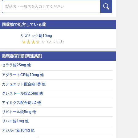
同薬効で処方している薬
リズミック錠10mg
循環器官用剤関連薬剤
セララ錠25mg 他
アダラートCR錠10mg 他
カデュエット配合錠1番 他
クレストール錠2.5mg 他
アイミクス配合錠LD 他
リピトール錠5mg 他
リバロ錠1mg 他
アジルバ錠10mg 他