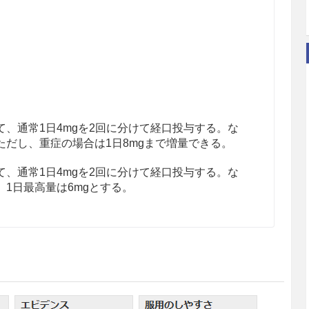
、通常1日4mgを2回に分けて経口投与する。な
だし、重症の場合は1日8mgまで増量できる。
、通常1日4mgを2回に分けて経口投与する。な
1日最高量は6mgとする。
低血圧に対する二重盲検試験が実施された。臥位血
されているので注意すること。動悸、頭痛などの症
が考えられる。臥位血圧の上昇は本剤の減量、また