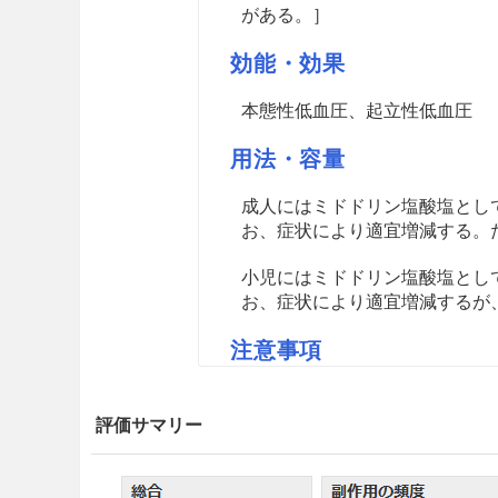
がある。］
効能・効果
本態性低血圧、起立性低血圧
用法・容量
成人にはミドドリン塩酸塩として
お、症状により適宜増減する。た
小児にはミドドリン塩酸塩として
お、症状により適宜増減するが、
注意事項
重要な基本的注意
評価サマリー
外国において、神経原性起立性
圧が過度に上昇した症例が報告
状は臥位血圧の上昇による場合