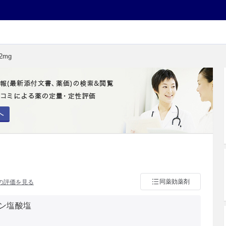
2mg
へ
同薬効薬剤
の評価を見る
ン塩酸塩