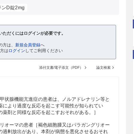
ンD錠2mg
いただくにはログインが必要です。
の方は、
新規会員登録
へ
の方は
ログイン
してご利用ください
添付文書/電子添文（PDF）
論文検索
甲状腺機能亢進症の患者は、ノルアドレナリン等と
薬により過度な反応を起こす可能性が知られてい
の薬剤と同様な反応を起こすおそれがある。］
リオーマ
の患者［褐色細胞腫
又はパラガングリオー
の過剰放出があり、本剤が病態を悪化させるおそれ