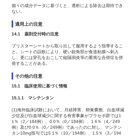
個々の成分データに基づくと、透析による除去は期待でき
ない。
適用上の注意
14.1 薬剤交付時の注意
ブリスターシートから取り出して服用するよう指導するこ
と。シートの誤飲により、硬い鋭角部が食道粘膜へ刺入
し、更には穿孔をおこして縦隔洞炎等の重篤な合併症を併
発することがある。
その他の注意
15.1 臨床使用に基づく情報
15.1.1 マシテンタン
(1)海外臨床試験において、月経障害、卵巣嚢胞、白血球減
少症及び白血球減少に関する有害事象がプラセボ群では1.
1％（2／184例）、0.0％（0／184例）、1.6％（4／249
例）及び0.0％（0／249例）であったのに対し、マシテン
タン10mg投与では5.1％（10／194例）、1.5％（3／194