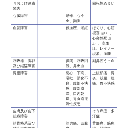
耳および迷路
回転性めまい
障害
心臓障害
動悸、心不
全、頻脈
血管障害
低血圧、潮紅
ほてり、心筋
梗塞
、
注1）
心突然死
注
、高血
1）
圧、レイノー
現象、血腫
呼吸器、胸郭
鼻閉、呼吸困
副鼻腔うっ血
及び縦隔障害
難、鼻出血
胃腸障害
悪心、下痢、
上腹部痛、胃
嘔吐、消化不
炎、鼓腸、腹
良、腹部不快
痛、胃不快感
感、腹部膨
満、口内乾
燥、胃食道逆
流性疾患
皮膚及び皮下
そう痒症、多
組織障害
汗症
筋骨格系及び
筋肉痛、四肢
背部痛、筋痙