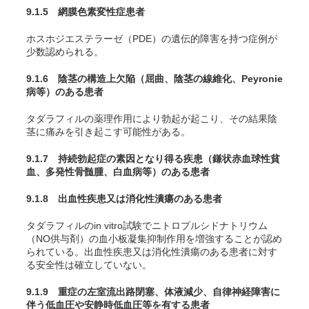
9.1.5 網膜色素変性症患者
ホスホジエステラーゼ（PDE）の遺伝的障害を持つ症例が
少数認められる。
9.1.6 陰茎の構造上欠陥（屈曲、陰茎の線維化、Peyronie
病等）のある患者
タダラフィルの薬理作用により勃起が起こり、その結果陰
茎に痛みを引き起こす可能性がある。
9.1.7 持続勃起症の素因となり得る疾患（鎌状赤血球性貧
血、多発性骨髄腫、白血病等）のある患者
9.1.8 出血性疾患又は消化性潰瘍のある患者
タダラフィルの
in vitro
試験でニトロプルシドナトリウム
（NO供与剤）の血小板凝集抑制作用を増強することが認め
られている。出血性疾患又は消化性潰瘍のある患者に対す
る安全性は確立していない。
9.1.9 重症の左室流出路閉塞、体液減少、自律神経障害に
伴う低血圧や安静時低血圧等を有する患者