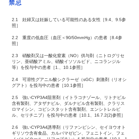
禁忌
2.1
妊婦又は妊娠している可能性のある女性［9.4、9.5参
照］
2.2
重度の低血圧（血圧＜90/50mmHg）の患者［8.4参
照］
2.3
硝酸剤又は一酸化窒素（NO）供与剤（ニトログリセ
リン、亜硝酸アミル、硝酸イソソルビド、ニコランジル
等）を投与中の患者［1.、10.1参照］
2.4
可溶性グアニル酸シクラーゼ（sGC）刺激剤（リオシ
グアト）を投与中の患者［10.1参照］
2.5
強いCYP3A4阻害剤（イトラコナゾール、リトナビル
含有製剤、アタザナビル、ダルナビル含有製剤、クラリス
ロマイシン、コビシスタット含有製剤、エンシトレルビ
ル
、セリチニブ
）を投与中の患者［10.1、16.7.2(2)参照］
2.6
強いCYP3A4誘導剤（リファンピシン、セイヨウオト
ギリソウ含有食品、カルバマゼピン、フェニトイン、フェ