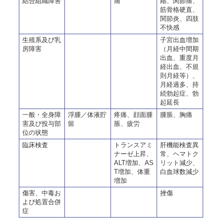
結合組織障害
痛
縮、関節痛、
筋骨格硬直、
関節炎、四肢
不快感
生殖系及び乳
子宮出血増加
房障害
（月経中間期
出血、重度月
経出血、不規
則月経等）、
月経過多、持
続勃起症、勃
起延長
一般・全身障
浮腫／体液貯
疼痛、顔面腫
腫脹、胸痛
害及び投与部
留
脹、疲労
位の状態
臨床検査
トランスアミ
肝機能検査異
ナーゼ上昇、
常、ヘマトク
ALT増加、AS
リット減少、
T増加、体重
白血球数減少
増加
傷害、中毒お
挫傷
よび処置合併
症