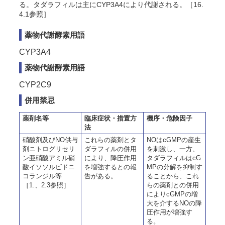
る。タダラフィルは主にCYP3A4により代謝される。［16.
4.1参照］
薬物代謝酵素用語
CYP3A4
薬物代謝酵素用語
CYP2C9
併用禁忌
薬剤名等
臨床症状・措置方
機序・危険因子
法
硝酸剤及びNO供与
これらの薬剤とタ
NOはcGMPの産生
剤ニトログリセリ
ダラフィルの併用
を刺激し、一方、
ン亜硝酸アミル硝
により、降圧作用
タダラフィルはcG
酸イソソルビドニ
を増強するとの報
MPの分解を抑制す
コランジル等
告がある。
ることから、これ
［1.、2.3参照］
らの薬剤との併用
によりcGMPの増
大を介するNOの降
圧作用が増強す
る。