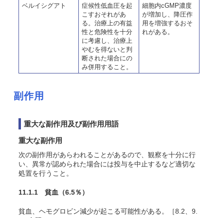
ベルイシグアト
症候性低血圧を起
細胞内cGMP濃度
こすおそれがあ
が増加し、降圧作
る。治療上の有益
用を増強するおそ
性と危険性を十分
れがある。
に考慮し、治療上
やむを得ないと判
断された場合にの
み併用すること。
副作用
重大な副作用及び副作用用語
重大な副作用
次の副作用があらわれることがあるので、観察を十分に行
い、異常が認められた場合には投与を中止するなど適切な
処置を行うこと。
11.1.1 貧血
（6.5％）
貧血、ヘモグロビン減少が起こる可能性がある。［8.2、9.