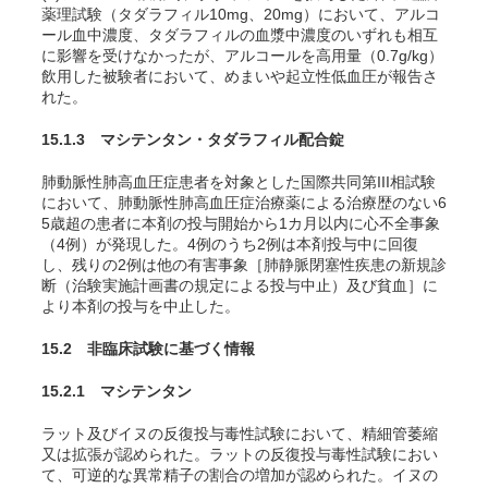
薬理試験（タダラフィル10mg、20mg）において、アルコ
ール血中濃度、タダラフィルの血漿中濃度のいずれも相互
に影響を受けなかったが、アルコールを高用量（0.7g/kg）
飲用した被験者において、めまいや起立性低血圧が報告さ
れた。
15.1.3 マシテンタン・タダラフィル配合錠
肺動脈性肺高血圧症患者を対象とした国際共同第III相試験
において、肺動脈性肺高血圧症治療薬による治療歴のない6
5歳超の患者に本剤の投与開始から1カ月以内に心不全事象
（4例）が発現した。4例のうち2例は本剤投与中に回復
し、残りの2例は他の有害事象［肺静脈閉塞性疾患の新規診
断（治験実施計画書の規定による投与中止）及び貧血］に
より本剤の投与を中止した。
15.2 非臨床試験に基づく情報
15.2.1 マシテンタン
ラット及びイヌの反復投与毒性試験において、精細管萎縮
又は拡張が認められた。ラットの反復投与毒性試験におい
て、可逆的な異常精子の割合の増加が認められた。イヌの