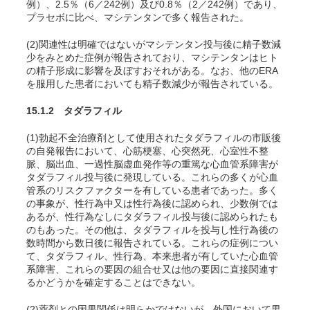
例）、2.5％（6／242例）及び0.8％（2／242例）であり、
プラセボに比べ、マシテンタンで多く報告された。
(2)関連性は明確ではないがマシテンタン投与後に精子数減
少をみとめた症例が報告されており、マシテンタンはヒト
の精子形成に影響を及ぼすおそれがある。なお、他のERA
を服用した患者においても精子数減少が報告されている。
15.1.2 タダラフィル
(1)勃起不全治療剤として使用されたタダラフィルの市販後
の自発報告において、心筋梗塞、心突然死、心室性不整
脈、脳出血、一過性脳虚血発作等の重篤な心血管系障害が
タダラフィル投与後に発現している。これらの多くが心血
管系のリスクファクターを有している患者であった。多く
の事象が、性行為中又は性行為後に認められ、少数例では
あるが、性行為なしにタダラフィル投与後に認められたも
のもあった。その他は、タダラフィルを投与し性行為後の
数時間から数日後に報告されている。これらの症例につい
て、タダラフィル、性行為、本来患者が有していた心血管
系障害、これらの要因の組合せ又は他の要因に直接関連す
るかどうかを確定することはできない。
(2)薬剤との因果関係は明らかではないが、外国において男