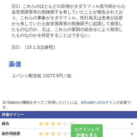
注1）これらのほとんどの症例がタダラフィル投与前から心
血管系障害等の危険因子を有していたことが報告されてお
り、これらの事象がタダラフィル、性行為又は患者が以前
から有していた心血管系障害の危険因子に起因して発現し
たものなのか、又は、これらの要因の組合せにより発現し
たものなのかを特定することはできない。
注2）［15.1.2(2)参照］
薬価
ユバンシ配合錠 13272.5円／錠
DI Stationの機能をすべてご利用いただくには、
m3.comへのログイン
が必要で
す。
評価サマリー
総合
ログインして
副作用頻度
評価を見る