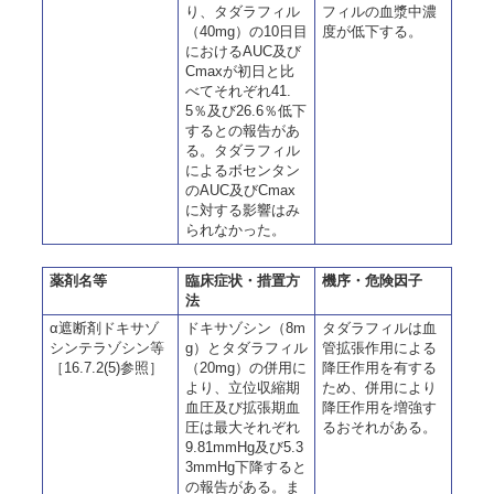
り、タダラフィル
フィルの血漿中濃
（40mg）の10日目
度が低下する。
におけるAUC及び
Cmaxが初日と比
べてそれぞれ41.
5％及び26.6％低下
するとの報告があ
る。タダラフィル
によるボセンタン
のAUC及びCmax
に対する影響はみ
られなかった。
薬剤名等
臨床症状・措置方
機序・危険因子
法
α遮断剤ドキサゾ
ドキサゾシン（8m
タダラフィルは血
シンテラゾシン等
g）とタダラフィル
管拡張作用による
［16.7.2(5)参照］
（20mg）の併用に
降圧作用を有する
より、立位収縮期
ため、併用により
血圧及び拡張期血
降圧作用を増強す
圧は最大それぞれ
るおそれがある。
9.81mmHg及び5.3
3mmHg下降すると
の報告がある。ま