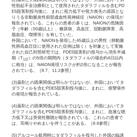
性勃起不全治療剤として使用されたタダラフィルを含むPD
E5阻害剤投与後に、まれに視力低下や視力喪失の原因とな
りうる非動脈炎性前部虚血性視神経症（NAION）の発現が
報告されている。
これらの患者の多くは、NAIONの危険因
子［年齢（50歳以上）、糖尿病、高血圧、冠動脈障害、高
脂血症、喫煙等］を有していた。
外国において、NAIONを発現した45歳以上の男性（肺動脈
性肺高血圧症に使用された症例は除く）を対象として実施
された自己対照研究では、PDE5阻害剤の投与から消失半減
期（T
）の5倍の期間内（タダラフィルの場合約4日以内
1/2
に相当）は、NAION発現リスクが約2倍になることが報告
されている。
［8.7、11.2参照］
(3)薬剤との因果関係は明らかではないが、外国においてタ
ダラフィルを含むPDE5阻害剤投与後に、まれに、痙攣発作
の発現が報告されている。
(4)薬剤との因果関係は明らかではないが、外国においてタ
ダラフィルを含むPDE5阻害剤投与後に、まれに、急激な聴
力低下又は突発性難聴が報告されている。これらの患者で
は、耳鳴りやめまいを伴うことがある。［8.8参照］
(5)アルコール飲用時にタダラフィルを投与した外国の臨床