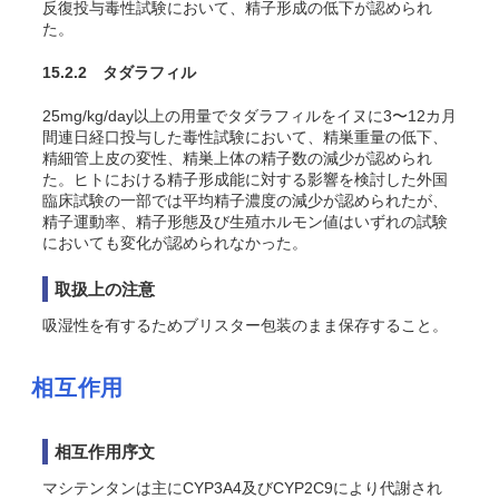
反復投与毒性試験において、精子形成の低下が認められ
た。
15.2.2 タダラフィル
25mg/kg/day以上の用量でタダラフィルをイヌに3〜12カ月
間連日経口投与した毒性試験において、精巣重量の低下、
精細管上皮の変性、精巣上体の精子数の減少が認められ
た。ヒトにおける精子形成能に対する影響を検討した外国
臨床試験の一部では平均精子濃度の減少が認められたが、
精子運動率、精子形態及び生殖ホルモン値はいずれの試験
においても変化が認められなかった。
取扱上の注意
吸湿性を有するためブリスター包装のまま保存すること。
相互作用
相互作用序文
マシテンタンは主にCYP3A4及びCYP2C9により代謝され