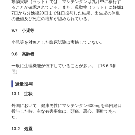
動物実験（ラット）では、マシテンタンは乳汁中に移行す
ることが確認されている。また、母動物（ラット）に妊娠1
7日から分娩後20日まで経口投与した結果、出生児の体重
の低値及び死亡の増加が認められている。
9.7 小児等
小児等を対象とした臨床試験は実施していない。
9.8 高齢者
一般に生理機能が低下していることが多い。［16.6.3参
照］
過量投与
13.1 症状
外国において、健康男性にマシテンタン600mgを単回経口
投与した時、主な有害事象は、頭痛、悪心、嘔吐であっ
た。
13.2 処置