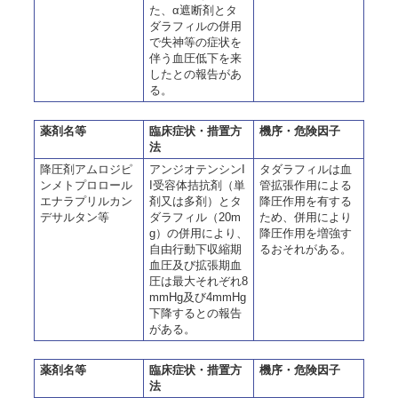
た、α遮断剤とタ
ダラフィルの併用
で失神等の症状を
伴う血圧低下を来
したとの報告があ
る。
薬剤名等
臨床症状・措置方
機序・危険因子
法
降圧剤アムロジピ
アンジオテンシンI
タダラフィルは血
ンメトプロロール
I受容体拮抗剤（単
管拡張作用による
エナラプリルカン
剤又は多剤）とタ
降圧作用を有する
デサルタン等
ダラフィル（20m
ため、併用により
g）の併用により、
降圧作用を増強す
自由行動下収縮期
るおそれがある。
血圧及び拡張期血
圧は最大それぞれ8
mmHg及び4mmHg
下降するとの報告
がある。
薬剤名等
臨床症状・措置方
機序・危険因子
法