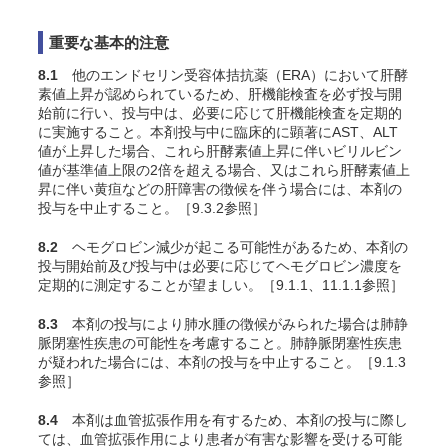
重要な基本的注意
8.1
他のエンドセリン受容体拮抗薬（ERA）において肝酵
素値上昇が認められているため、肝機能検査を必ず投与開
始前に行い、投与中は、必要に応じて肝機能検査を定期的
に実施すること。本剤投与中に臨床的に顕著にAST、ALT
値が上昇した場合、これら肝酵素値上昇に伴いビリルビン
値が基準値上限の2倍を超える場合、又はこれら肝酵素値上
昇に伴い黄疸などの肝障害の徴候を伴う場合には、本剤の
投与を中止すること。［9.3.2参照］
8.2
ヘモグロビン減少が起こる可能性があるため、本剤の
投与開始前及び投与中は必要に応じてヘモグロビン濃度を
定期的に測定することが望ましい。［9.1.1、11.1.1参照］
8.3
本剤の投与により肺水腫の徴候がみられた場合は肺静
脈閉塞性疾患の可能性を考慮すること。肺静脈閉塞性疾患
が疑われた場合には、本剤の投与を中止すること。［9.1.3
参照］
8.4
本剤は血管拡張作用を有するため、本剤の投与に際し
ては、血管拡張作用により患者が有害な影響を受ける可能