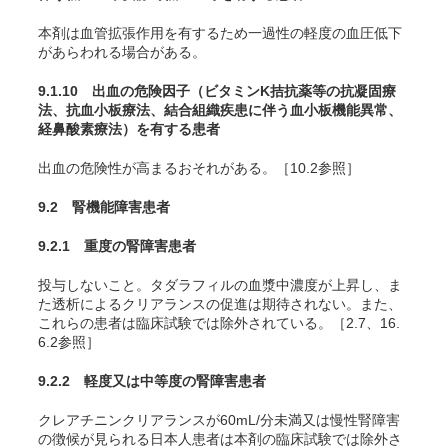
本剤は血管拡張作用を有するため一過性の軽度の血圧低下
があらわれる場合がある。
9.1.10 出血の危険因子（ビタミンK拮抗薬等の抗凝固療
法、抗血小板療法、結合組織疾患に伴う血小板機能異常、
経鼻酸素療法）を有する患者
出血の危険性が高まるおそれがある。［10.2参照］
9.2 腎機能障害患者
9.2.1 重度の腎障害患者
投与しないこと。タダラフィルの血漿中濃度が上昇し、ま
た透析によるクリアランスの促進は期待されない。また、
これらの患者は臨床試験では除外されている。［2.7、16.
6.2参照］
9.2.2 軽度又は中等度の腎障害患者
クレアチニンクリアランスが60mL/分未満又は慢性腎障害
の徴候が見られる日本人患者は本剤の臨床試験では除外さ