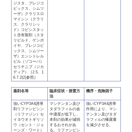
ジスタ、プレジコ
ビックス、シムツ
ーザ）クラリスロ
マイシン（クラリ
ス、クラリシッ
ド）コビシスタッ
ト含有製剤（スタ
リビルド、ゲンボ
イヤ、プレジコビ
ックス、シムツー
ザ）エンシトレル
ビル（ゾコーバ）
セリチニブ（ジカ
ディア）［2.5、1
6.7.2(2)参照］
薬剤名等
臨床症状・措置方
機序・危険因子
法
強いCYP3A4誘導
マシテンタン及び
強いCYP3A4誘導
剤リファンピシン
タダラフィルの血
作用により、マシ
（リファジン）セ
中濃度が低下し、
テンタン及びタダ
イヨウオトギリソ
本剤の効果が減弱
ラフィルの曝露量
ウ（セント・ジョ
するおそれがあ
を減少させる。
ーンズ・ワート）
る。リファンピシ