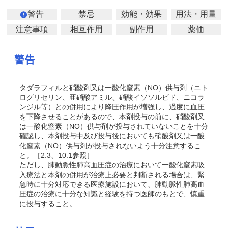
警告
禁忌
効能・効果
用法・用量
注意事項
相互作用
副作用
薬価
警告
タダラフィルと硝酸剤又は一酸化窒素（NO）供与剤（ニト
ログリセリン、亜硝酸アミル、硝酸イソソルビド、ニコラ
ンジル等）との併用により降圧作用が増強し、過度に血圧
を下降させることがあるので、本剤投与の前に、硝酸剤又
は一酸化窒素（NO）供与剤が投与されていないことを十分
確認し、本剤投与中及び投与後においても硝酸剤又は一酸
化窒素（NO）供与剤が投与されないよう十分注意するこ
と。［2.3、10.1参照］
ただし、肺動脈性肺高血圧症の治療において一酸化窒素吸
入療法と本剤の併用が治療上必要と判断される場合は、緊
急時に十分対応できる医療施設において、肺動脈性肺高血
圧症の治療に十分な知識と経験を持つ医師のもとで、慎重
に投与すること。