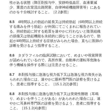
性がある状態（降圧剤投与中、安静時低血圧、血液量減
少、重度の左室流出路閉塞、自律神経機能障害等）にある
のかを十分検討すること。［2.2参照］
8.5
4時間以上の勃起の延長又は持続勃起（6時間以上持続
する痛みを伴う勃起）が外国にてごくまれに報告されてい
る。持続勃起に対する処置を速やかに行わないと陰茎組織
の損傷又は勃起機能を永続的に損なうことがあるので、勃
起が4時間以上持続する症状がみられた場合、直ちに医師の
診断を受けるよう指導すること。
8.6
タダラフィルの臨床試験において、めまいや視覚障害
が認められているので、高所作業、自動車の運転等危険を
伴う機械を操作する際には注意させること。
8.7
本剤投与後に急激な視力低下又は急激な視力喪失があ
らわれた場合には、速やかに眼科専門医の診察を受けるよ
う、患者に指導すること。［15.1.2(2)参照］
8.8
本剤投与後に急激な聴力低下又は突発性難聴（耳鳴
り、めまいを伴うことがある）があらわれた場合には、速
やかに耳鼻科専門医の診察を受けるよう、患者に指導する
こと。［15.1.2(4)参照］