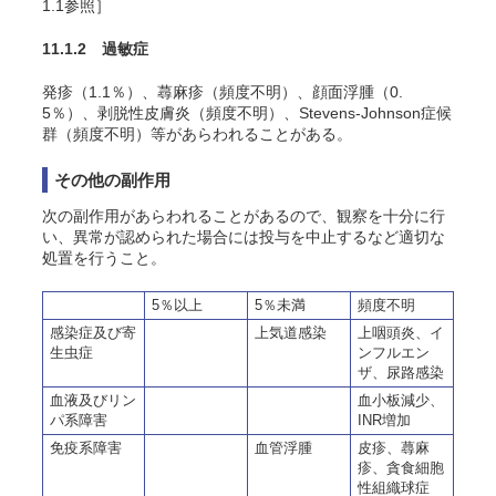
1.1参照］
11.1.2 過敏症
発疹（1.1％）、蕁麻疹（頻度不明）、顔面浮腫（0.
5％）、剥脱性皮膚炎（頻度不明）、Stevens-Johnson症候
群（頻度不明）等があらわれることがある。
その他の副作用
次の副作用があらわれることがあるので、観察を十分に行
い、異常が認められた場合には投与を中止するなど適切な
処置を行うこと。
5％以上
5％未満
頻度不明
感染症及び寄
上気道感染
上咽頭炎、イ
生虫症
ンフルエン
ザ、尿路感染
血液及びリン
血小板減少、
パ系障害
INR増加
免疫系障害
血管浮腫
皮疹、蕁麻
疹、貪食細胞
性組織球症