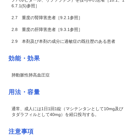
ノバルビタール、リファブチン）を投与中の患者［10.1、1
6.7.1(5)参照］
2.7
重度の腎障害患者［9.2.1参照］
2.8
重度の肝障害患者［9.3.1参照］
2.9
本剤及び本剤の成分に過敏症の既往歴のある患者
効能・効果
肺動脈性肺高血圧症
用法・容量
通常、成人には1日1回1錠（マシテンタンとして10mg及び
タダラフィルとして40mg）を経口投与する。
注意事項