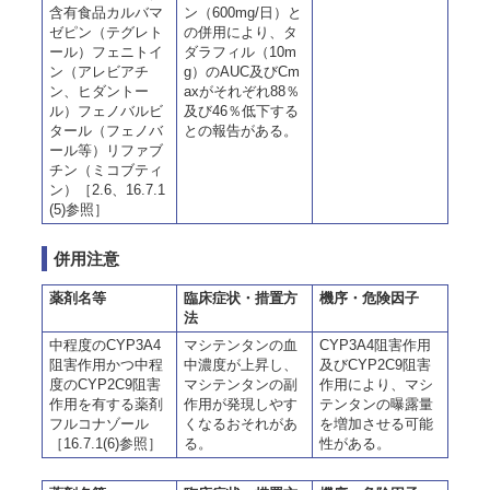
含有食品カルバマ
ン（600mg/日）と
ゼピン（テグレト
の併用により、タ
ール）フェニトイ
ダラフィル（10m
ン（アレビアチ
g）のAUC及びCm
ン、ヒダントー
axがそれぞれ88％
ル）フェノバルビ
及び46％低下する
タール（フェノバ
との報告がある。
ール等）リファブ
チン（ミコブティ
ン）［2.6、16.7.1
(5)参照］
併用注意
薬剤名等
臨床症状・措置方
機序・危険因子
法
中程度のCYP3A4
マシテンタンの血
CYP3A4阻害作用
阻害作用かつ中程
中濃度が上昇し、
及びCYP2C9阻害
度のCYP2C9阻害
マシテンタンの副
作用により、マシ
作用を有する薬剤
作用が発現しやす
テンタンの曝露量
フルコナゾール
くなるおそれがあ
を増加させる可能
［16.7.1(6)参照］
る。
性がある。