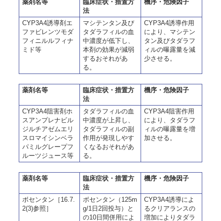
薬剤名等
臨床症状・措置方
機序・危険因子
法
CYP3A4誘導剤エ
マシテンタン及び
CYP3A4誘導作用
ファビレンツモダ
タダラフィルの血
により、マシテン
フィニルルフィナ
中濃度が低下し、
タン及びタダラフ
ミド等
本剤の効果が減弱
ィルの曝露量を減
するおそれがあ
少させる。
る。
薬剤名等
臨床症状・措置方
機序・危険因子
法
CYP3A4阻害剤ホ
タダラフィルの血
CYP3A4阻害作用
スアンプレナビル
中濃度が上昇し、
により、タダラフ
ジルチアゼムエリ
タダラフィルの副
ィルの曝露量を増
スロマイシンベラ
作用が発現しやす
加させる。
パミルグレープフ
くなるおそれがあ
ルーツジュース等
る。
薬剤名等
臨床症状・措置方
機序・危険因子
法
ボセンタン［16.7.
ボセンタン（125m
CYP3A4誘導によ
2(3)参照］
g/1日2回投与）と
るクリアランスの
の10日間併用によ
増加によりタダラ