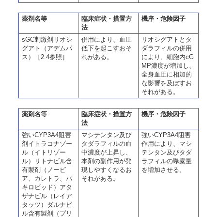
薬剤名等
臨床症状・措置方
機序・危険因子
法
sGC刺激剤リオシ
併用により、血圧
リオシグアトとタ
グアト（アデムパ
低下を起こすおそ
ダラフィルの併用
ス）［2.4参照］
れがある。
により、細胞内cG
MP濃度が増加し、
全身血圧に相加的
な影響を及ぼすお
それがある。
薬剤名等
臨床症状・措置方
機序・危険因子
法
強いCYP3A4阻害
マシテンタン及び
強いCYP3A4阻害
剤イトラコナゾー
タダラフィルの血
作用により、マシ
ル（イトリゾー
中濃度が上昇し、
テンタン及びタダ
ル）リトナビル含
本剤の副作用が発
ラフィルの曝露量
有製剤（ノービ
現しやすくなるお
を増加させる。
ア、カレトラ、パ
それがある。
キロビッド）アタ
ザナビル（レイア
タッツ）ダルナビ
ル含有製剤（プリ