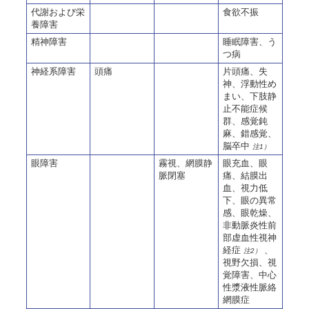
代謝および栄
食欲不振
養障害
精神障害
睡眠障害、う
つ病
神経系障害
頭痛
片頭痛、失
神、浮動性め
まい、下肢静
止不能症候
群、感覚鈍
麻、錯感覚、
脳卒中
注1）
眼障害
霧視、網膜静
眼充血、眼
脈閉塞
痛、結膜出
血、視力低
下、眼の異常
感、眼乾燥、
非動脈炎性前
部虚血性視神
経症
、
注2）
視野欠損、視
覚障害、中心
性漿液性脈絡
網膜症