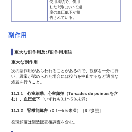
使用成績で、併用
した1例において過
度の血圧低下が報
告されている。
副作用
重大な副作用及び副作用用語
重大な副作用
次の副作用があらわれることがあるので、観察を十分に行
い、異常が認められた場合には投与を中止するなど適切な
処置を行うこと。
11.1.1 心室細動、心室頻拍（Torsades de pointesを含
む）、血圧低下
（いずれも0.1〜5％未満）
11.1.2 腎機能障害
（0.1〜5％未満）［9.2参照］
発現頻度は製造販売後調査を含む。