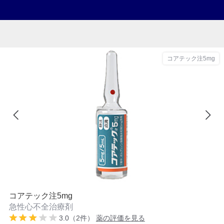
コアテック注5mg
コアテック注5mg
急性心不全治療剤
3.0（2件）
薬の評価を見る