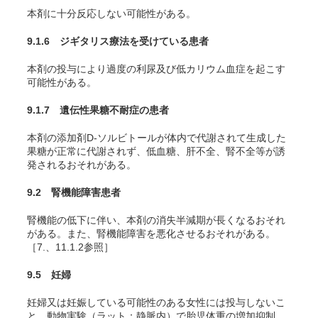
本剤に十分反応しない可能性がある。
9.1.6 ジギタリス療法を受けている患者
本剤の投与により過度の利尿及び低カリウム血症を起こす
可能性がある。
9.1.7 遺伝性果糖不耐症の患者
本剤の添加剤D-ソルビトールが体内で代謝されて生成した
果糖が正常に代謝されず、低血糖、肝不全、腎不全等が誘
発されるおそれがある。
9.2 腎機能障害患者
腎機能の低下に伴い、本剤の消失半減期が長くなるおそれ
がある。また、腎機能障害を悪化させるおそれがある。
［7.、11.1.2参照］
9.5 妊婦
妊婦又は妊娠している可能性のある女性には投与しないこ
と。動物実験（ラット：静脈内）で胎児体重の増加抑制、