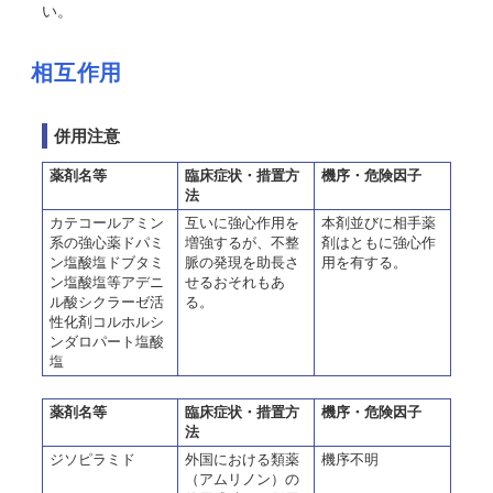
い。
相互作用
併用注意
薬剤名等
臨床症状・措置方
機序・危険因子
法
カテコールアミン
互いに強心作用を
本剤並びに相手薬
系の強心薬ドパミ
増強するが、不整
剤はともに強心作
ン塩酸塩ドブタミ
脈の発現を助長さ
用を有する。
ン塩酸塩等アデニ
せるおそれもあ
ル酸シクラーゼ活
る。
性化剤コルホルシ
ンダロパート塩酸
塩
薬剤名等
臨床症状・措置方
機序・危険因子
法
ジソピラミド
外国における類薬
機序不明
（アムリノン）の