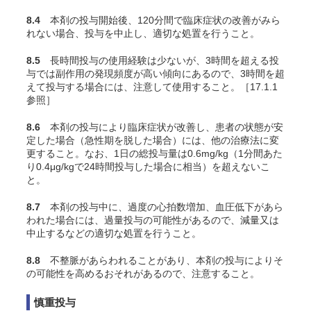
8.4
本剤の投与開始後、120分間で臨床症状の改善がみら
れない場合、投与を中止し、適切な処置を行うこと。
8.5
長時間投与の使用経験は少ないが、3時間を超える投
与では副作用の発現頻度が高い傾向にあるので、3時間を超
えて投与する場合には、注意して使用すること。［17.1.1
参照］
8.6
本剤の投与により臨床症状が改善し、患者の状態が安
定した場合（急性期を脱した場合）には、他の治療法に変
更すること。なお、1日の総投与量は0.6mg/kg（1分間あた
り0.4μg/kgで24時間投与した場合に相当）を超えないこ
と。
8.7
本剤の投与中に、過度の心拍数増加、血圧低下があら
われた場合には、過量投与の可能性があるので、減量又は
中止するなどの適切な処置を行うこと。
8.8
不整脈があらわれることがあり、本剤の投与によりそ
の可能性を高めるおそれがあるので、注意すること。
慎重投与