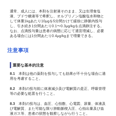
通常、成人には、本剤を注射液そのまま、又は生理食塩
液、ブドウ糖液等で希釈し、オルプリノン塩酸塩水和物と
して体重1kgあたり10μgを5分間かけて緩徐に静脈内投与
し、引き続き1分間あたり0.1〜0.3μg/kgを点滴静注する。
なお、点滴投与量は患者の病態に応じて適宜増減し、必要
ある場合には1分間あたり0.4μg/kgまで増量できる。
注意事項
重要な基本的注意
8.1
本剤は他の薬剤を投与しても効果が不十分な場合に適
用を考慮すること。
8.2
本剤の投与前に体液減少及び電解質の是正、呼吸管理
等の必要な処置を行うこと。
8.3
本剤の投与は、血圧、心拍数、心電図、尿量、体液及
び電解質、また可能な限り肺動脈楔入圧、心拍出量及び血
液ガス等、患者の状態を観察しながら行うこと。