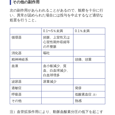
その他の副作用
次の副作用があらわれることがあるので、観察を十分に行
い、異常が認められた場合には投与を中止するなど適切な
処置を行うこと。
0.1〜5％未満
0.1％未満
循環器
頻脈、上室性又は
心室性期外収縮等
の不整脈
消化器
嘔吐
精神神経系
頭痛、頭重
血液
血小板減少、貧
血、白血球減少、
白血球増多
泌尿器
尿量減少
過敏症
発疹
呼吸器
低酸素血症
注）
その他
熱感
注）血管拡張作用により、動脈血酸素分圧の低下を起こす