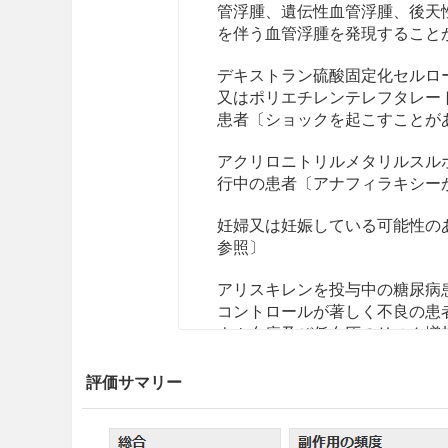
管浮腫、遺伝性血管浮腫、後天
を伴う血管浮腫を発現すること
デキストラン硫酸固定化セルロ
又はポリエチレンテレフタレー
患者〔ショックを起こすことが
アクリロニトリルメタリルスルホ
行中の患者〔アナフィラキシー
妊婦又は妊娠している可能性の
参照〕
アリスキレンを投与中の糖尿病
コントロールが著しく不良の患
ウム血症及び低血圧のリスク増
照〕
評価サマリー
効能・効果
本態性高血圧症、腎性高血圧症