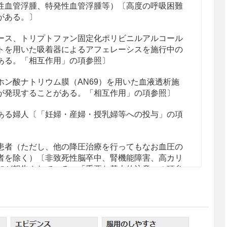
性血管浮腫、特発性血管浮腫等）〔高度の呼吸困難
がある。〕
ース、トリプトファン固定化ポリビニルアルコール
トを用いた吸着器によるアフェレーシスを施行中の
ある。「相互作用」の項参照〕
ン酸ナトリウム膜（AN69）を用いた血液透析施
が発現することがある。「相互作用」の項参照〕
ある婦人〔「妊婦・産婦・授乳婦等への投与」の項
患者（ただし、他の降圧治療を行ってもなお血圧の
者を除く）〔非致死性脳卒中、腎機能障害、高カリ
加が報告されている。「重要な基本的注意」の項参