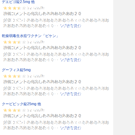
デエビゴ錠2.5mg 他
乾燥弱毒生水痘ワクチン「ビケン」
グーフィス錠5mg
クービビック錠25mg 他