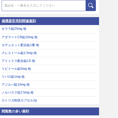
循環器官用剤関連薬剤
セララ錠25mg 他
アダラートCR錠10mg 他
カデュエット配合錠1番 他
クレストール錠2.5mg 他
アイミクス配合錠LD 他
リピトール錠5mg 他
リバロ錠1mg 他
アジルバ錠10mg 他
ノルバスク錠2.5mg 他
ロトリガ粒状カプセル2g
閲覧数の多い薬剤