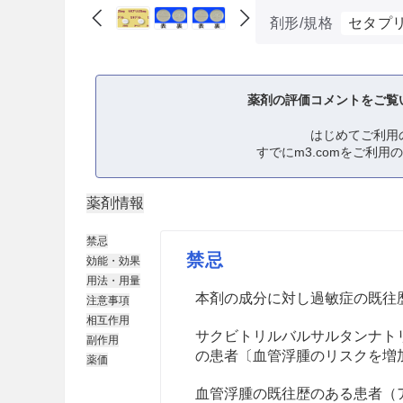
剤形/規格
セタプリ
薬剤の評価コメントをご覧
はじめてご利用
すでにm3.comをご利用
薬剤情報
禁忌
禁忌
効能・効果
用法・用量
本剤の成分に対し過敏症の既往
注意事項
相互作用
サクビトリルバルサルタンナト
副作用
の患者〔血管浮腫のリスクを増
薬価
血管浮腫の既往歴のある患者（