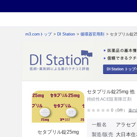
m3.comトップ
>
DI Station
>
循環器官用剤
> セタプリル錠25
DI Station トップ
セタプリル錠25mg 他
持続性ACE阻害降圧剤
0（0件）
薬の
一般名
アラセプ
セタプリル錠25mg
製造/販売
大日本住