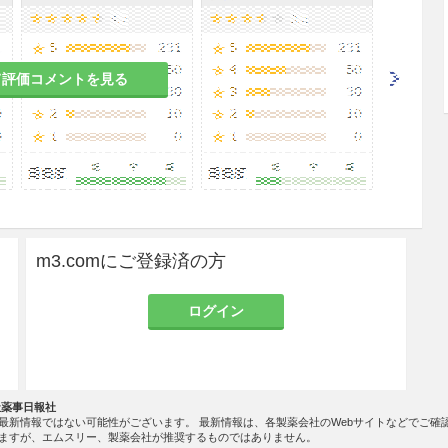
1日25〜75mgを1〜2回に分割経口投与する。年
て評価コメントを見る
投与量は100mgまでとする。
は
片腎で腎動脈狭窄のある患者
においては、腎血流
m3.comにご登録済の方
により急速に腎機能を悪化させるおそれがあるの
される場合を除き、使用は避けること
。
ログイン
は、高カリウム血症を増悪させるおそれがあるの
される場合を除き、使用は避けること
。
ル不良の糖尿病等により血清カリウム値が高くなり
症が発現するおそれがあるので、血清カリウム値に
社薬事日報社
最新情報ではない可能性がございます。 最新情報は、各製薬会社のWebサイトなどでご確
ますが、エムスリー、製薬会社が推奨するものではありません。