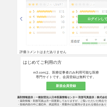
用法・容量
通常、成人にアラセプリルとして
ログインし
齢、症状により適宜増減する。
なお、重症例においても1日最大
注意事項
重要な基本的注意
評価コメントはまだありません
両側性腎動脈狭窄のある患者
又
はじめてご利用の方
量の減少や糸球体ろ過圧の低下
で、
治療上やむを得ないと判断
m3.comは、医療従事者のみ利用可能な医療
専門サイトです。会員登録は無料です。
高カリウム血症の患者
において
で、
治療上やむを得ないと判断
新規会員登録
また、腎機能障害、コントロー
やすい患者では、高カリウム血
薬剤情報提供：一般財団法人日本医薬情報センター 剤形写真提供：株式会
注意すること。
・薬剤情報・剤形写真は月一回更新しておりますが、ご覧いただいた時点で
・投稿内容の中に適応外、承認用法・用量外の記載等が含まれる場合があり