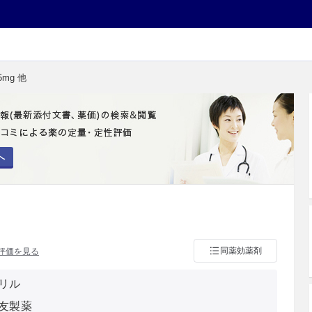
mg 他
へ
同薬効薬剤
評価を見る
リル
友製薬