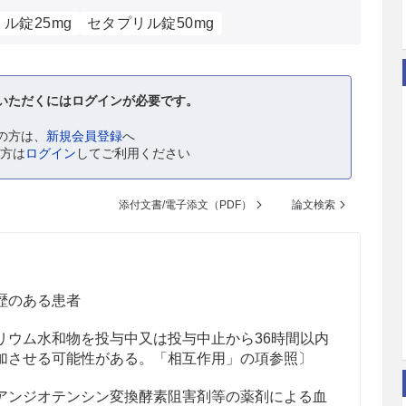
ル錠25mg
セタプリル錠50mg
いただくにはログインが必要です。
の方は、
新規会員登録
へ
の方は
ログイン
してご利用ください
添付文書/電子添文（PDF）
論文検索
歴のある患者
リウム水和物を投与中又は投与中止から36時間以内
加させる可能性がある。「相互作用」の項参照〕
アンジオテンシン変換酵素阻害剤等の薬剤による血