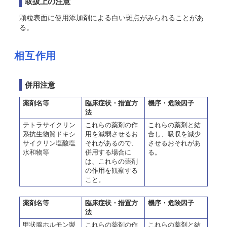
取扱上の注意
顆粒表面に使用添加剤による白い斑点がみられることがあ
る。
相互作用
併用注意
薬剤名等
臨床症状・措置方
機序・危険因子
法
テトラサイクリン
これらの薬剤の作
これらの薬剤と結
系抗生物質ドキシ
用を減弱させるお
合し、吸収を減少
サイクリン塩酸塩
それがあるので、
させるおそれがあ
水和物等
併用する場合に
る。
は、これらの薬剤
の作用を観察する
こと。
薬剤名等
臨床症状・措置方
機序・危険因子
法
甲状腺ホルモン製
これらの薬剤の作
これらの薬剤と結