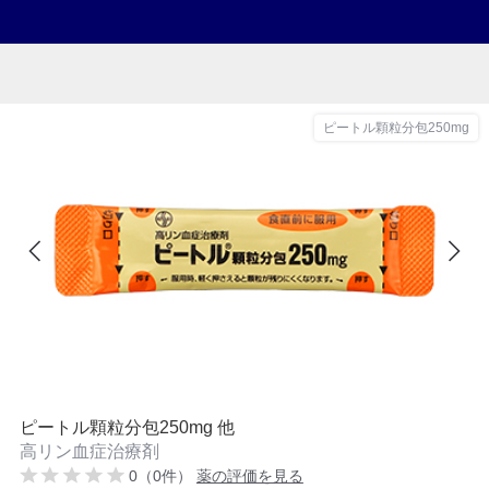
ピートル顆粒分包250mg
ピートル顆粒分包250mg 他
高リン血症治療剤
0（0件）
薬の評価を見る