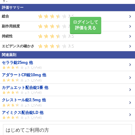
す。
評価サマリー
総合
ログインして
副作用頻度
評価を見る
持続性
エビデンスの確かさ
関連薬剤
セララ錠25mg 他
アダラートCR錠10mg 他
カデュエット配合錠1番 他
クレストール錠2.5mg 他
アイミクス配合錠LD 他
はじめてご利用の方