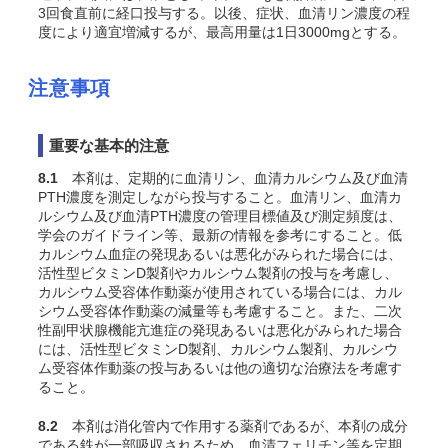
3回食直前に経口投与する。以後、症状、血清リン濃度の程
度により適宜増減するが、最高用量は1日3000mgとする。
注意事項
重要な基本的注意
8.1
本剤は、定期的に血清リン、血清カルシウム及び血清
PTH濃度を測定しながら投与すること。血清リン、血清カ
ルシウム及び血清PTH濃度の管理目標値及び測定頻度は、
学会のガイドライン等、最新の情報を参考にすること。低
カルシウム血症の発現あるいは悪化がみられた場合には、
活性型ビタミンD製剤やカルシウム製剤の投与を考慮し、
カルシウム受容体作動薬が使用されている場合には、カル
シウム受容体作動薬の減量等も考慮すること。また、二次
性副甲状腺機能亢進症の発現あるいは悪化がみられた場合
には、活性型ビタミンD製剤、カルシウム製剤、カルシウ
ム受容体作動薬の投与あるいは他の適切な治療法を考慮す
ること。
8.2
本剤は消化管内で作用する薬剤であるが、本剤の成分
である鉄が一部吸収されるため、血清フェリチン等を定期