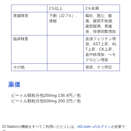
2％以上
2％未満
胃腸障害
下痢（22.7％）、
嘔吐、悪心、腹
便秘
痛、腹部不快感、
腹部膨満、胃腸
炎、排便回数増加
臨床検査
血清フェリチン増
加、AST上昇、AL
T上昇、CK上昇、
血中鉄増加、ヘモ
グロビン増加
その他
発疹、そう痒症
薬価
ピートル顆粒分包250mg 136.4円／包
ピートル顆粒分包500mg 200.2円／包
DI Stationの機能をすべてご利用いただくには、
m3.comへのログイン
が必要で