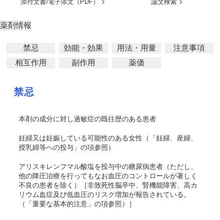
添付文書/電子添文（PDF）
論文検索
薬剤情報
禁忌
効能・効果
用法・用量
注意事項
相互作用
副作用
薬価
禁忌
本剤の成分に対し過敏症の既往歴のある患者
妊婦又は妊娠している可能性のある女性（「妊婦、産婦、
授乳婦等への投与」の項参照）
アリスキレンフマル酸塩を投与中の糖尿病患者（ただし、
他の降圧治療を行ってもなお血圧のコントロールが著しく
不良の患者を除く）［非致死性脳卒中、腎機能障害、高カ
リウム血症及び低血圧のリスク増加が報告されている。
（「重要な基本的注意」の項参照）］