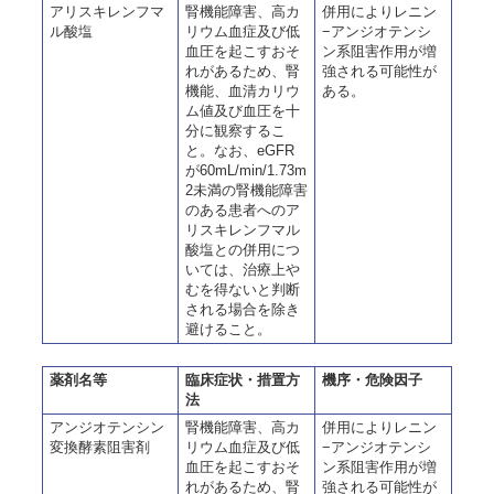
アリスキレンフマ
腎機能障害、高カ
併用によりレニン
ル酸塩
リウム血症及び低
−アンジオテンシ
血圧を起こすおそ
ン系阻害作用が増
れがあるため、腎
強される可能性が
機能、血清カリウ
ある。
ム値及び血圧を十
分に観察するこ
と。なお、eGFR
が60mL/min/1.73m
2未満の腎機能障害
のある患者へのア
リスキレンフマル
酸塩との併用につ
いては、治療上や
むを得ないと判断
される場合を除き
避けること。
薬剤名等
臨床症状・措置方
機序・危険因子
法
アンジオテンシン
腎機能障害、高カ
併用によりレニン
変換酵素阻害剤
リウム血症及び低
−アンジオテンシ
血圧を起こすおそ
ン系阻害作用が増
れがあるため、腎
強される可能性が