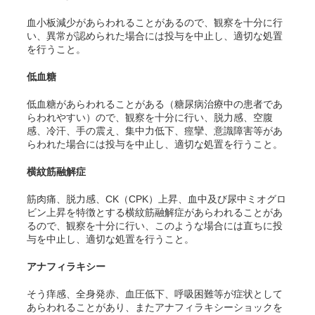
血小板減少があらわれることがあるので、観察を十分に行
い、異常が認められた場合には投与を中止し、適切な処置
を行うこと。
低血糖
低血糖があらわれることがある（糖尿病治療中の患者であ
らわれやすい）ので、観察を十分に行い、脱力感、空腹
感、冷汗、手の震え、集中力低下、痙攣、意識障害等があ
らわれた場合には投与を中止し、適切な処置を行うこと。
横紋筋融解症
筋肉痛、脱力感、CK（CPK）上昇、血中及び尿中ミオグロ
ビン上昇を特徴とする横紋筋融解症があらわれることがあ
るので、観察を十分に行い、このような場合には直ちに投
与を中止し、適切な処置を行うこと。
アナフィラキシー
そう痒感、全身発赤、血圧低下、呼吸困難等が症状として
あらわれることがあり、またアナフィラキシーショックを