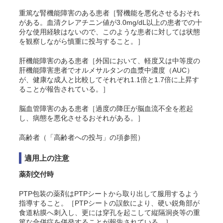
重篤な腎機能障害のある患者［腎機能を悪化させるおそれ
がある。血清クレアチニン値が3.0mg/dL以上の患者での十
分な使用経験はないので、このような患者に対しては状態
を観察しながら慎重に投与すること。］
肝機能障害のある患者［外国において、軽度又は中等度の
肝機能障害患者でオルメサルタンの血漿中濃度（AUC）
が、健康な成人と比較してそれぞれ1.1倍と1.7倍に上昇す
ることが報告されている。］
脳血管障害のある患者［過度の降圧が脳血流不全を惹起
し、病態を悪化させるおそれがある。］
高齢者（「高齢者への投与」の項参照）
適用上の注意
薬剤交付時
PTP包装の薬剤はPTPシートから取り出して服用するよう
指導すること。［PTPシートの誤飲により、硬い鋭角部が
食道粘膜へ刺入し、更には穿孔を起こして縦隔洞炎等の重
篤な合併症を併発することが報告されている。］