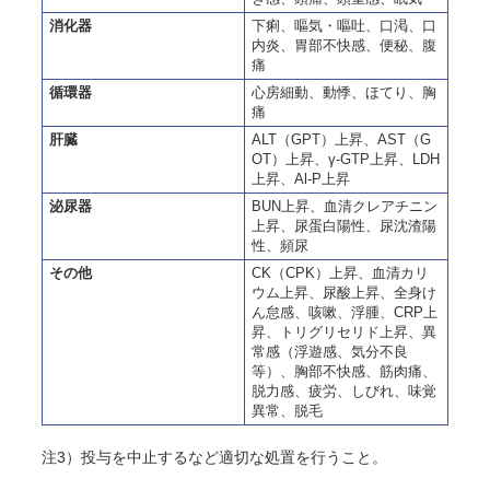
消化器
下痢、嘔気・嘔吐、口渇、口
内炎、胃部不快感、便秘、腹
痛
循環器
心房細動、動悸、ほてり、胸
痛
肝臓
ALT（GPT）上昇、AST（G
OT）上昇、γ-GTP上昇、LDH
上昇、Al-P上昇
泌尿器
BUN上昇、血清クレアチニン
上昇、尿蛋白陽性、尿沈渣陽
性、頻尿
その他
CK（CPK）上昇、血清カリ
ウム上昇、尿酸上昇、全身け
ん怠感、咳嗽、浮腫、CRP上
昇、トリグリセリド上昇、異
常感（浮遊感、気分不良
等）、胸部不快感、筋肉痛、
脱力感、疲労、しびれ、味覚
異常、脱毛
注3）投与を中止するなど適切な処置を行うこと。