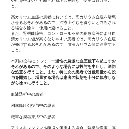
やむを得ないと判断される場合を除き、使用は避けるこ
と。
高カリウム血症の患者においては、高カリウム血症を増悪
させるおそれがあるので、治療上やむを得ないと判断され
る場合を除き、使用は避けること。
また、腎機能障害、コントロール不良の糖尿病等により血
清カリウム値が高くなりやすい患者では、高カリウム血症
が発現するおそれがあるので、血清カリウム値に注意する
こと。
本剤の投与によって、
一過性の急激な血圧低下を起こすお
それがあるので、そのような場合には投与を中止し、適切
な処置を行うこと。また、特に次の患者では低用量から投
与を開始し、増量する場合は患者の状態を十分に観察しな
がら徐々に行うこと。
血液透析中の患者
利尿降圧剤投与中の患者
厳重な減塩療法中の患者
アリスキレンフマル酸塩を併用する場合、腎機能障害、高