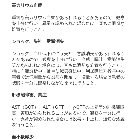
高カリウム血症
重篤な高カリウム血症があらわれることがあるので、観察
を十分に行い、異常が認められた場合には、直ちに適切な
処置を行うこと。
ショック、失神、意識消失
ショック、血圧低下に伴う失神、意識消失があらわれるこ
とがあるので、観察を十分に行い、冷感、嘔吐、意識消失
等があらわれた場合には、直ちに適切な処置を行うこと。
特に血液透析中、厳重な減塩療法中、利尿降圧剤投与中の
患者では低用量から投与を開始し、増量する場合は患者の
状態を十分に観察しながら徐々に行うこと。
肝機能障害、黄疸
AST（GOT）、ALT（GPT）、γ-GTPの上昇等の肝機能障
害、黄疸があらわれることがあるので、観察を十分に行
い、異常が認められた場合には投与を中止し、適切な処置
を行うこと。
血小板減少