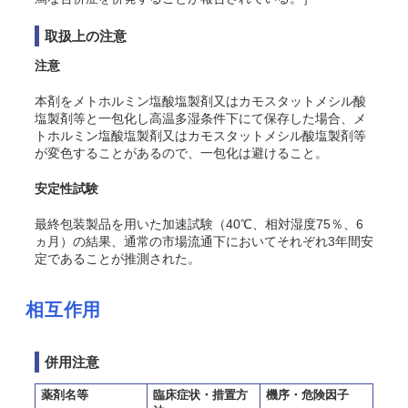
取扱上の注意
注意
本剤をメトホルミン塩酸塩製剤又はカモスタットメシル酸
塩製剤等と一包化し高温多湿条件下にて保存した場合、メ
トホルミン塩酸塩製剤又はカモスタットメシル酸塩製剤等
が変色することがあるので、一包化は避けること。
安定性試験
最終包装製品を用いた加速試験（40℃、相対湿度75％、6
ヵ月）の結果、通常の市場流通下においてそれぞれ3年間安
定であることが推測された
。
相互作用
併用注意
薬剤名等
臨床症状・措置方
機序・危険因子