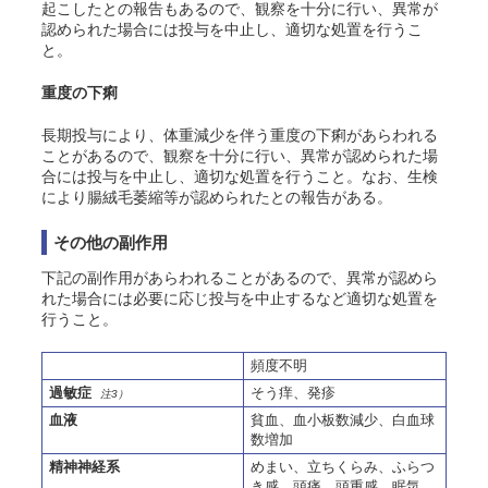
起こしたとの報告もあるので、観察を十分に行い、異常が
認められた場合には投与を中止し、適切な処置を行うこ
と。
重度の下痢
長期投与により、体重減少を伴う重度の下痢があらわれる
ことがあるので、観察を十分に行い、異常が認められた場
合には投与を中止し、適切な処置を行うこと。なお、生検
により腸絨毛萎縮等が認められたとの報告がある。
その他の副作用
下記の副作用があらわれることがあるので、異常が認めら
れた場合には必要に応じ投与を中止するなど適切な処置を
行うこと。
頻度不明
過敏症
そう痒、発疹
注3）
血液
貧血、血小板数減少、白血球
数増加
精神神経系
めまい、立ちくらみ、ふらつ
き感、頭痛、頭重感、眠気