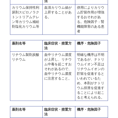
法
カリウム保持性利
血清カリウム値が
併用によりカリウ
尿剤スピロノラク
上昇することがあ
ム貯留作用が増強
トントリアムテレ
る。
するおそれがあ
ン等カリウム補給
る。危険因子：腎
剤塩化カリウム等
機能障害のある患
者
薬剤名等
臨床症状・措置方
機序・危険因子
法
リチウム製剤炭酸
血中リチウム濃度
明確な機序は不明
リチウム
が上昇し、リチウ
であるが、ナトリ
ム中毒を起こすお
ウムイオン不足は
それがあるので、
リチウムイオンの
血中リチウム濃度
貯留を促進すると
に注意すること。
いわれているた
め、本剤がナトリ
ウム排泄を促進す
ることにより起こ
ると考えられる。
薬剤名等
臨床症状・措置方
機序・危険因子
法