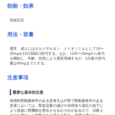
効能・効果
高血圧症
用法・容量
通常、成人にはオルメサルタン メドキソミルとして10〜
20mgを1日1回経口投与する。なお、1日5〜10mgから投与
を開始し、年齢、症状により適宜増減するが、1日最大投与
量は40mgまでとする。
注意事項
重要な基本的注意
両側性腎動脈狭窄のある患者又は片腎で腎動脈狭窄のある
患者においては、腎血流量の減少や糸球体ろ過圧の低下に
より急速に腎機能を悪化させるおそれがあるので、治療上