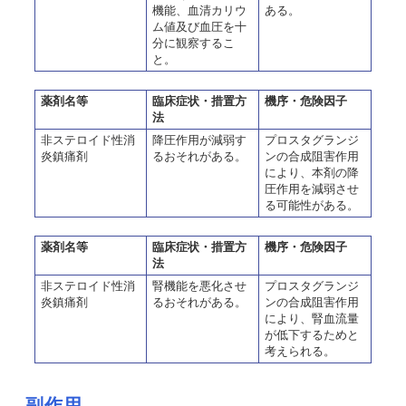
機能、血清カリウ
ある。
ム値及び血圧を十
分に観察するこ
と。
薬剤名等
臨床症状・措置方
機序・危険因子
法
非ステロイド性消
降圧作用が減弱す
プロスタグランジ
炎鎮痛剤
るおそれがある。
ンの合成阻害作用
により、本剤の降
圧作用を減弱させ
る可能性がある。
薬剤名等
臨床症状・措置方
機序・危険因子
法
非ステロイド性消
腎機能を悪化させ
プロスタグランジ
炎鎮痛剤
るおそれがある。
ンの合成阻害作用
により、腎血流量
が低下するためと
考えられる。
副作用