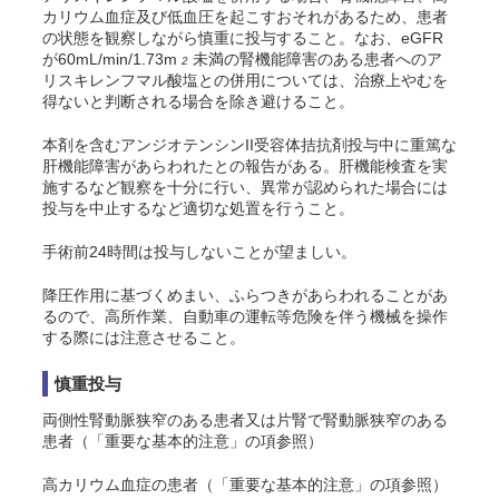
カリウム血症及び低血圧を起こすおそれがあるため、患者
の状態を観察しながら慎重に投与すること。なお、eGFR
が60mL/min/1.73m
未満の腎機能障害のある患者へのア
2
リスキレンフマル酸塩との併用については、治療上やむを
得ないと判断される場合を除き避けること。
本剤を含むアンジオテンシンII受容体拮抗剤投与中に重篤な
肝機能障害があらわれたとの報告がある。肝機能検査を実
施するなど観察を十分に行い、異常が認められた場合には
投与を中止するなど適切な処置を行うこと。
手術前24時間は投与しないことが望ましい。
降圧作用に基づくめまい、ふらつきがあらわれることがあ
るので、高所作業、自動車の運転等危険を伴う機械を操作
する際には注意させること。
慎重投与
両側性腎動脈狭窄のある患者又は片腎で腎動脈狭窄のある
患者（「重要な基本的注意」の項参照）
高カリウム血症の患者（「重要な基本的注意」の項参照）