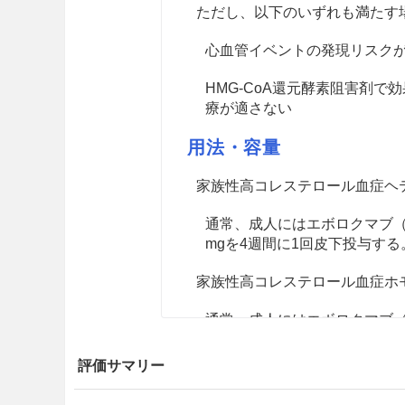
ただし、以下のいずれも満たす
心血管イベントの発現リスク
HMG-CoA還元酵素阻害剤で
療が適さない
用法・容量
家族性高コレステロール血症ヘ
通常、成人にはエボロクマブ（遺
mgを4週間に1回皮下投与する
家族性高コレステロール血症ホ
通常、成人にはエボロクマブ（
与する。効果不十分な場合には4
アフェレーシスの補助として本
評価サマリー
間に1回皮下投与することがで