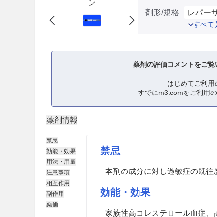
ン
剤形/規格
レパーサ
すべて
薬剤の評価コメントをご覧
はじめてご利用
すでにm3.comをご利用
薬剤情報
禁忌
禁忌
効能・効果
用法・用量
本剤の成分に対し過敏症の既往
注意事項
相互作用
効能・効果
副作用
薬価
家族性高コレステロール血症、