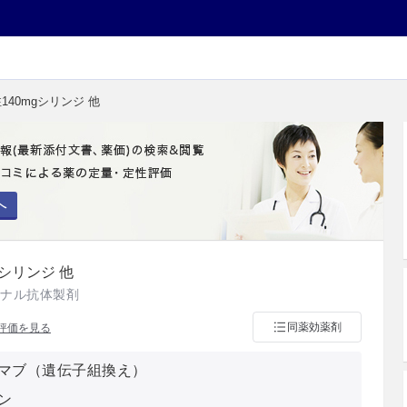
140mgシリンジ 他
へ
シリンジ 他
ーナル抗体製剤
同薬効薬剤
評価を見る
マブ（遺伝子組換え）
ン