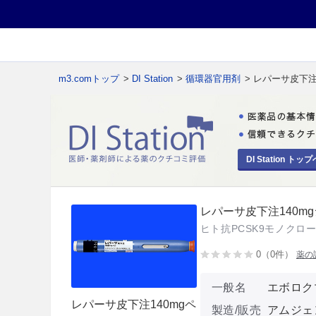
m3.comトップ
>
DI Station
>
循環器官用剤
> レパーサ皮下注
DI Station トップ
レパーサ皮下注140mg
ヒト抗PCSK9モノクロ
0（0件）
薬の
一般名
エボロク
レパーサ皮下注140mgペ
製造/販売
アムジェ