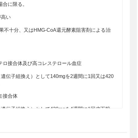
場合に限る。
が高い
効果不十分、又はHMG-CoA還元酵素阻害剤による治
テロ接合体及び高コレステロール血症
伝子組換え）として140mgを2週間に1回又は420
。
モ接合体
遺伝子組換え）として420mgを4週間に1回皮下投
20mgを2週間に1回皮下投与できる。なお、LDL
剤を使用する場合は、開始用量として420mgを2週
きる。