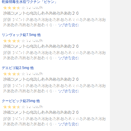
乾燥弱毒生水痘ワクチン「ビケン」
リンヴォック錠7.5mg 他
デエビゴ錠2.5mg 他
クービビック錠25mg 他