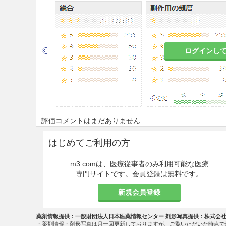
注意事項
重要な基本的注意
本剤投与にあたっては、あらか
ログインし
法を行い、更に運動療法、禁煙
高血圧症等）の軽減等も十分考
投与中は血中脂質値を定期的に
投与を中止すること。
評価コメントはまだありません
HMG-CoA還元酵素阻害剤及
薬剤の添付文書【使用上の注意
はじめてご利用の方
作用の記載を必ず確認すること
m3.comは、医療従事者のみ利用可能な医療
自己投与の実施について
専門サイトです。会員登録は無料です。
自己投与にはレパーサ皮下注1
新規会員登録
自己投与を実施するにあたっ
薬剤情報提供：一般財団法人日本医薬情報センター 剤形写真提供：株式会
者に対して医師又は医療従事
・薬剤情報・剤形写真は月一回更新しておりますが、ご覧いただいた時点で