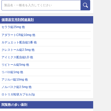
循環器官用剤関連薬剤
セララ錠25mg 他
アダラートCR錠10mg 他
カデュエット配合錠1番 他
クレストール錠2.5mg 他
アイミクス配合錠LD 他
リピトール錠5mg 他
リバロ錠1mg 他
アジルバ錠10mg 他
ノルバスク錠2.5mg 他
ロトリガ粒状カプセル2g
閲覧数の多い薬剤