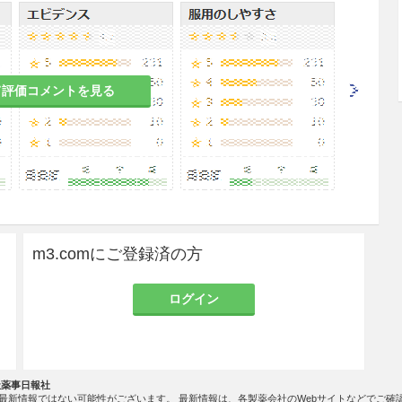
じめ高コレステロール血症治療の基本である食事療
て評価コメントを見る
、他の虚血性心疾患のリスクファクター（糖尿病、
慮すること。
検査し、本剤に対する反応が認められない場合には
び他の脂質異常症治療薬と併用する場合は、併用する
】の禁忌、慎重投与、重要な基本的注意、重大な副
m3.comにご登録済の方
。
ログイン
40mgペンを用いること。
ては、医師がその妥当性を慎重に検討した上で、患
社薬事日報社
者が十分な自己投与に向けての教育・訓練を実施す
最新情報ではない可能性がございます。 最新情報は、各製薬会社のWebサイトなどでご確