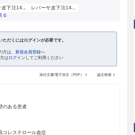
皮下注14...
レパーサ皮下注14...
見る
いただくにはログインが必要です。
の方は、
新規会員登録
へ
の方は
ログイン
してご利用ください
添付文書/電子添文（PDF）
論文検索
歴のある患者
高コレステロール血症