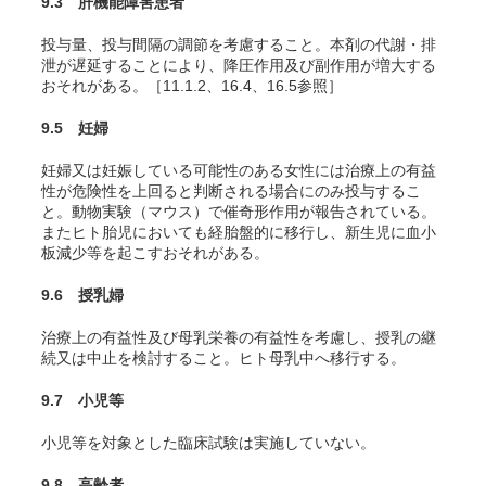
9.3 肝機能障害患者
投与量、投与間隔の調節を考慮すること。本剤の代謝・排
泄が遅延することにより、降圧作用及び副作用が増大する
おそれがある。［11.1.2、16.4、16.5参照］
9.5 妊婦
妊婦又は妊娠している可能性のある女性には治療上の有益
性が危険性を上回ると判断される場合にのみ投与するこ
と。動物実験（マウス）で催奇形作用が報告されている。
またヒト胎児においても経胎盤的に移行し、新生児に血小
板減少等を起こすおそれがある。
9.6 授乳婦
治療上の有益性及び母乳栄養の有益性を考慮し、授乳の継
続又は中止を検討すること。ヒト母乳中へ移行する。
9.7 小児等
小児等を対象とした臨床試験は実施していない。
9.8 高齢者