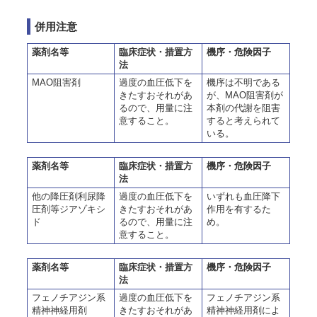
併用注意
薬剤名等
臨床症状・措置方
機序・危険因子
法
MAO阻害剤
過度の血圧低下を
機序は不明である
きたすおそれがあ
が、MAO阻害剤が
るので、用量に注
本剤の代謝を阻害
意すること。
すると考えられて
いる。
薬剤名等
臨床症状・措置方
機序・危険因子
法
他の降圧剤利尿降
過度の血圧低下を
いずれも血圧降下
圧剤等ジアゾキシ
きたすおそれがあ
作用を有するた
ド
るので、用量に注
め。
意すること。
薬剤名等
臨床症状・措置方
機序・危険因子
法
フェノチアジン系
過度の血圧低下を
フェノチアジン系
精神神経用剤
きたすおそれがあ
精神神経用剤によ