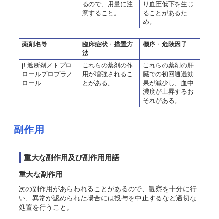
るので、用量に注
り血圧低下を生じ
意すること。
ることがあるた
め。
薬剤名等
臨床症状・措置方
機序・危険因子
法
β-遮断剤メトプロ
これらの薬剤の作
これらの薬剤の肝
ロールプロプラノ
用が増強されるこ
臓での初回通過効
ロール
とがある。
果が減少し、血中
濃度が上昇するお
それがある。
副作用
重大な副作用及び副作用用語
重大な副作用
次の副作用があらわれることがあるので、観察を十分に行
い、異常が認められた場合には投与を中止するなど適切な
処置を行うこと。