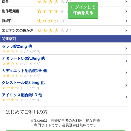
総合
ログインして
副作用頻度
評価を見る
持続性
エビデンスの確かさ
関連薬剤
セララ錠25mg 他
アダラートCR錠10mg 他
カデュエット配合錠1番 他
クレストール錠2.5mg 他
アイミクス配合錠LD 他
はじめてご利用の方
m3.comは、医療従事者のみ利用可能な医療
専門サイトです。会員登録は無料です。