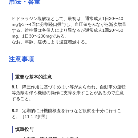
用法・容量
ヒドララジン塩酸塩として、最初は、通常成人1日30〜40
mgを3〜4回に分割経口投与し、血圧値をみながら漸次増量
する。維持量は各個人により異なるが通常成人1回20〜50
mg、1日30〜200mgである。
なお、年齢、症状により適宜増減する。
注意事項
重要な基本的注意
8.1
降圧作用に基づくめまい等があらわれ、自動車の運転
等危険を伴う機械の操作に支障を来すことがあるので注意
すること。
8.2
定期的に肝機能検査を行うなど観察を十分に行うこ
と。［11.1.2参照］
慎重投与