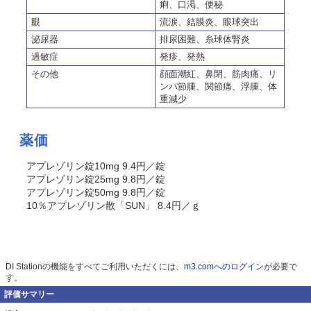
痢、口渇、便秘
眼
流涙、結膜炎、眼球突出
泌尿器
排尿困難、糸球体腎炎
過敏症
発疹、発熱
その他
顔面潮紅、鼻閉、筋肉痛、リ
ンパ節腫、関節痛、浮腫、体
重減少
薬価
アプレゾリン錠10mg 9.4円／錠
アプレゾリン錠25mg 9.8円／錠
アプレゾリン錠50mg 9.8円／錠
10％アプレゾリン散「SUN」 8.4円／ｇ
DI Stationの機能をすべてご利用いただくには、
m3.comへのログイン
が必要で
す。
評価サマリー