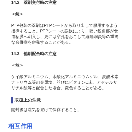
14.2 薬剤交付時の注意
＜錠＞
PTP包装の薬剤はPTPシートから取り出して服用するよう
指導すること。PTPシートの誤飲により、硬い鋭角部が食
道粘膜へ刺入し、更には穿孔をおこして縦隔洞炎等の重篤
な合併症を併発することがある。
14.3 他剤配合時の注意
＜散＞
ケイ酸アルミニウム、水酸化アルミニウムゲル、炭酸水素
ナトリウム等の金属塩、並びにビタミンC末、アセチルサ
リチル酸等と配合した場合、変色することがある。
取扱上の注意
開封後は湿気を避けて保存すること。
相互作用