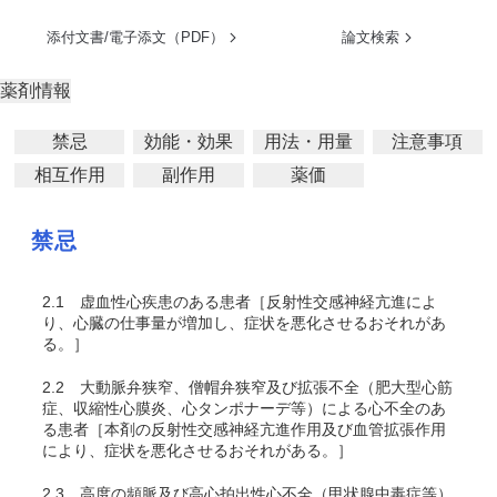
添付文書/電子添文（PDF）
論文検索
薬剤情報
禁忌
効能・効果
用法・用量
注意事項
相互作用
副作用
薬価
禁忌
2.1
虚血性心疾患のある患者［反射性交感神経亢進によ
り、心臓の仕事量が増加し、症状を悪化させるおそれがあ
る。］
2.2
大動脈弁狭窄、僧帽弁狭窄及び拡張不全（肥大型心筋
症、収縮性心膜炎、心タンポナーデ等）による心不全のあ
る患者［本剤の反射性交感神経亢進作用及び血管拡張作用
により、症状を悪化させるおそれがある。］
2.3
高度の頻脈及び高心拍出性心不全（甲状腺中毒症等）