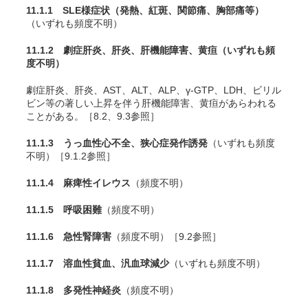
11.1.1 SLE様症状（発熱、紅斑、関節痛、胸部痛等）
（いずれも頻度不明）
11.1.2 劇症肝炎、肝炎、肝機能障害、黄疸
（いずれも頻
度不明）
劇症肝炎、肝炎、AST、ALT、ALP、γ-GTP、LDH、ビリル
ビン等の著しい上昇を伴う肝機能障害、黄疸があらわれる
ことがある。［8.2、9.3参照］
11.1.3 うっ血性心不全、狭心症発作誘発
（いずれも頻度
不明）［9.1.2参照］
11.1.4 麻痺性イレウス
（頻度不明）
11.1.5 呼吸困難
（頻度不明）
11.1.6 急性腎障害
（頻度不明）［9.2参照］
11.1.7 溶血性貧血、汎血球減少
（いずれも頻度不明）
11.1.8 多発性神経炎
（頻度不明）