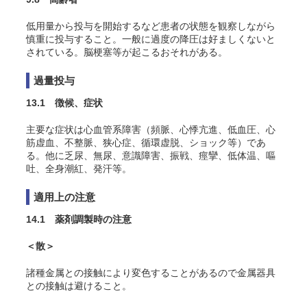
低用量から投与を開始するなど患者の状態を観察しながら
慎重に投与すること。一般に過度の降圧は好ましくないと
されている。脳梗塞等が起こるおそれがある。
過量投与
13.1 徴候、症状
主要な症状は心血管系障害（頻脈、心悸亢進、低血圧、心
筋虚血、不整脈、狭心症、循環虚脱、ショック等）であ
る。他に乏尿、無尿、意識障害、振戦、痙攣、低体温、嘔
吐、全身潮紅、発汗等。
適用上の注意
14.1 薬剤調製時の注意
＜散＞
諸種金属との接触により変色することがあるので金属器具
との接触は避けること。