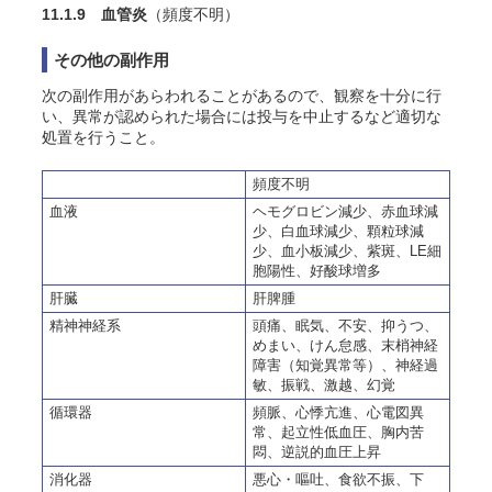
11.1.9 血管炎
（頻度不明）
その他の副作用
次の副作用があらわれることがあるので、観察を十分に行
い、異常が認められた場合には投与を中止するなど適切な
処置を行うこと。
頻度不明
血液
ヘモグロビン減少、赤血球減
少、白血球減少、顆粒球減
少、血小板減少、紫斑、LE細
胞陽性、好酸球増多
肝臓
肝脾腫
精神神経系
頭痛、眠気、不安、抑うつ、
めまい、けん怠感、末梢神経
障害（知覚異常等）、神経過
敏、振戦、激越、幻覚
循環器
頻脈、心悸亢進、心電図異
常、起立性低血圧、胸内苦
悶、逆説的血圧上昇
消化器
悪心・嘔吐、食欲不振、下