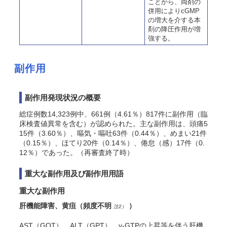
ことから、両剤の
併用によりcGMP
の増大を介する本
剤の降圧作用が増
強する。
副作用
副作用発現状況の概要
総症例数14,323例中、661例（4.61％）817件に副作用（臨
床検査値異常を含む）が認められた。主な副作用は、頭痛5
15件（3.60％）、嘔気・嘔吐63件（0.44％）、めまい21件
（0.15％）、ほてり20件（0.14％）、倦怠（感）17件（0.
12％）であった。（再審査終了時）
重大な副作用及び副作用用語
重大な副作用
肝機能障害、黄疸
（頻度不明
）
注2）
AST（GOT）、ALT（GPT）、γ-GTPの上昇等を伴う肝機