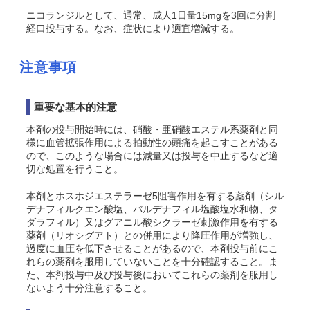
ニコランジルとして、通常、成人1日量15mgを3回に分割
経口投与する。なお、症状により適宜増減する。
注意事項
重要な基本的注意
本剤の投与開始時には、硝酸・亜硝酸エステル系薬剤と同
様に血管拡張作用による拍動性の頭痛を起こすことがある
ので、このような場合には減量又は投与を中止するなど適
切な処置を行うこと。
本剤とホスホジエステラーゼ5阻害作用を有する薬剤（シル
デナフィルクエン酸塩、バルデナフィル塩酸塩水和物、タ
ダラフィル）又はグアニル酸シクラーゼ刺激作用を有する
薬剤（リオシグアト）との併用により降圧作用が増強し、
過度に血圧を低下させることがあるので、本剤投与前にこ
れらの薬剤を服用していないことを十分確認すること。ま
た、本剤投与中及び投与後においてこれらの薬剤を服用し
ないよう十分注意すること。