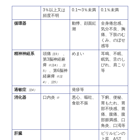
3％以上又は
0.1〜3％未満
0.1％未満
頻度不明
循環器
動悸、顔面紅
全身倦怠感、
潮
気分不良、胸
痛、下肢のむ
くみ、のぼせ
感等
精神神経系
頭痛
、
めまい
耳鳴、不眠、
注3）
第3脳神経麻
眠気、舌のし
痺
びれ、肩こり
※注4）、注
、第6脳神
等
5）
経麻痺
※注
4）、注5）
過敏症
発疹等
注4）
消化器
口内炎
悪心、嘔吐、
下痢、便秘、
※
食欲不振
胃もたれ、胃
部不快感、胃
痛、腹痛、腹
部膨満感、口
角炎、口渇等
肝臓
ビリルビンの
上昇、AST