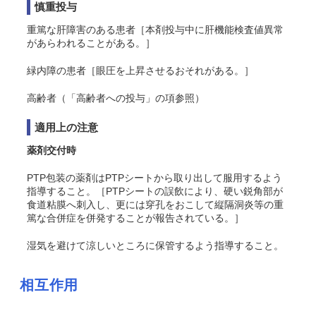
慎重投与
重篤な肝障害のある患者［本剤投与中に肝機能検査値異常
があらわれることがある。］
緑内障の患者［眼圧を上昇させるおそれがある。］
高齢者（「高齢者への投与」の項参照）
適用上の注意
薬剤交付時
PTP包装の薬剤はPTPシートから取り出して服用するよう
指導すること。［PTPシートの誤飲により、硬い鋭角部が
食道粘膜へ刺入し、更には穿孔をおこして縦隔洞炎等の重
篤な合併症を併発することが報告されている。］
湿気を避けて涼しいところに保管するよう指導すること。
相互作用