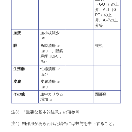
（GOT）の上
昇、ALT（G
PT）の上
昇、Al‐Pの上
昇等
血液
血小板減少
※
眼
角膜潰瘍
複視
※
、眼筋
注5）
麻痺
※注4）、
注5）
生殖器
性器潰瘍
※
注5）
皮膚
皮膚潰瘍
※
注5）
その他
血中カリウム
頸部痛
増加
※
注3）「重要な基本的注意」の項参照
注4）副作用があらわれた場合には投与を中止すること。