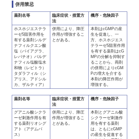
併用禁忌
薬剤名等
臨床症状・措置方
機序・危険因子
法
ホスホジエステラ
併用により、降圧
本剤はcGMPの産
ーゼ5阻害作用を
作用が増強するこ
生を促進し、一
有する薬剤シルデ
とがある。
方、ホスホジエス
ナフィルクエン酸
テラーゼ5阻害作用
塩（バイアグラ、
を有する薬剤はcG
レバチオ）バルデ
MPの分解を抑制す
ナフィル塩酸塩水
ることから、両剤
和物（レビトラ）
の併用によりcGM
タダラフィル（シ
Pの増大を介する
アリス、アドシル
本剤の降圧作用が
カ、ザルティア）
増強する。
薬剤名等
臨床症状・措置方
機序・危険因子
法
グアニル酸シクラ
併用により、降圧
本剤とグアニル酸
ーゼ刺激作用を有
作用が増強するこ
シクラーゼ刺激作
する薬剤リオシグ
とがある。
用を有する薬剤
アト（アデムパ
は、ともにcGMP
ス）
の産生を促進する