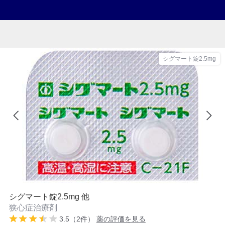
シグマート錠2.5mg
シグマート錠2.5mg 他
狭心症治療剤
3.5（2件）
薬の評価を見る