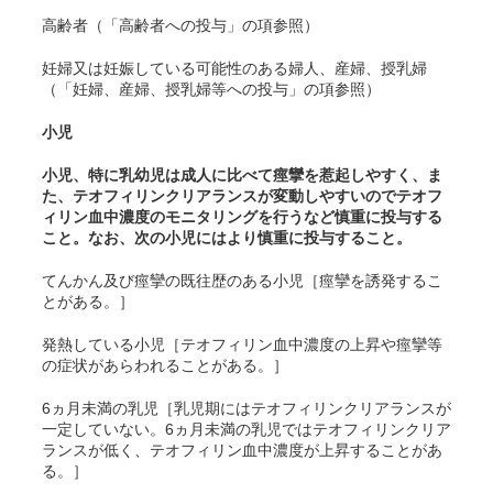
高齢者（「高齢者への投与」の項参照）
妊婦又は妊娠している可能性のある婦人、産婦、授乳婦
（「妊婦、産婦、授乳婦等への投与」の項参照）
小児
小児、特に乳幼児は成人に比べて痙攣を惹起しやすく、ま
た、テオフィリンクリアランスが変動しやすいのでテオフ
ィリン血中濃度のモニタリングを行うなど慎重に投与する
こと。なお、次の小児にはより慎重に投与すること。
てんかん及び痙攣の既往歴のある小児［痙攣を誘発するこ
とがある。］
発熱している小児［テオフィリン血中濃度の上昇や痙攣等
の症状があらわれることがある。］
6ヵ月未満の乳児［乳児期にはテオフィリンクリアランスが
一定していない。6ヵ月未満の乳児ではテオフィリンクリア
ランスが低く、テオフィリン血中濃度が上昇することがあ
る。］