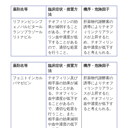
薬剤名等
臨床症状・措置方
機序・危険因子
法
リファンピシンフ
テオフィリンの効
肝薬物代謝酵素の
ェノバルビタール
果が減弱すること
誘導によりテオフ
ランソプラゾール
がある。テオフィ
ィリンクリアラン
リトナビル
リン血中濃度が低
スが上昇するた
下することがある
め、テオフィリン
ので、適切な処置
血中濃度が低下す
を行うこと。
ると考えられる。
薬剤名等
臨床症状・措置方
機序・危険因子
法
フェニトインカル
テオフィリン及び
肝薬物代謝酵素の
バマゼピン
相手薬の効果が減
誘導によりテオフ
弱することがあ
ィリンクリアラン
る。テオフィリン
スが上昇するた
血中濃度が低下す
め、テオフィリン
ることがあるの
血中濃度が低下す
で、適切な処置を
ると考えられる。
行うこと。また、
相手薬の効果減弱
や血中濃度の低下