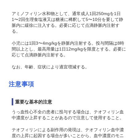
アミノフィリン水和物として、通常成人1回250mgを1日
1〜2回生理食塩液又は糖液に稀釈して5〜10分を要して静
脈内に緩徐に注入する。必要に応じて点滴静脈内注射す
る。
小児には1回3〜4mg/kgを静脈内注射する。投与間隔は8時
間以上とし、最高用量は1日12mg/kgを限度とする。必要に
応じて点滴静脈内注射する。
なお、年齢、症状により適宜増減する。
注意事項
重要な基本的注意
うっ血性心不全の患者に投与する場合は、テオフィリン血
中濃度が上昇することがあるので注意して使用すること。
テオフィリンによる副作用の発現は、テオフィリン血中濃
度の上昇に起因する場合が多いことから、血中濃度のモニ