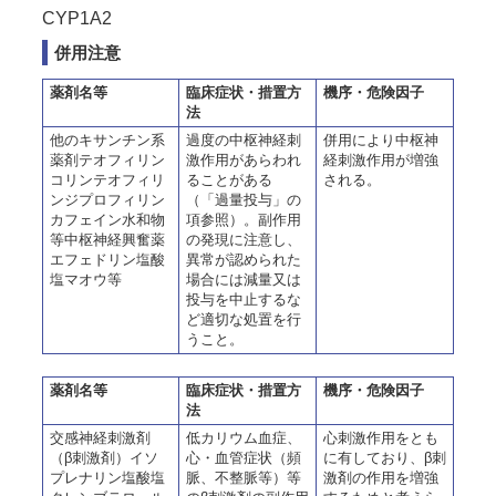
CYP1A2
併用注意
薬剤名等
臨床症状・措置方
機序・危険因子
法
他のキサンチン系
過度の中枢神経刺
併用により中枢神
薬剤テオフィリン
激作用があらわれ
経刺激作用が増強
コリンテオフィリ
ることがある
される。
ンジプロフィリン
（「過量投与」の
カフェイン水和物
項参照）。副作用
等中枢神経興奮薬
の発現に注意し、
エフェドリン塩酸
異常が認められた
塩マオウ等
場合には減量又は
投与を中止するな
ど適切な処置を行
うこと。
薬剤名等
臨床症状・措置方
機序・危険因子
法
交感神経刺激剤
低カリウム血症、
心刺激作用をとも
（β刺激剤）イソ
心・血管症状（頻
に有しており、β刺
プレナリン塩酸塩
脈、不整脈等）等
激剤の作用を増強