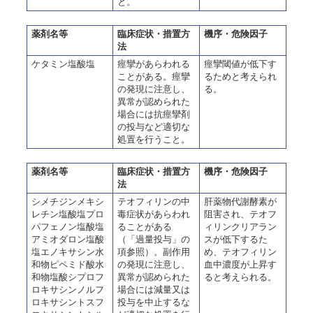
と。
薬剤名等
臨床症状・措置方
機序・危険因子
法
ケタミン塩酸塩
痙攣があらわれる
痙攣閾値が低下す
ことがある。痙攣
るためと考えられ
の発現に注意し、
る。
異常が認められた
場合には抗痙攣剤
の投与など適切な
処置を行うこと。
薬剤名等
臨床症状・措置方
機序・危険因子
法
シメチジンメキシ
テオフィリンの中
肝薬物代謝酵素が
レチン塩酸塩プロ
毒症状があらわれ
阻害され、テオフ
パフェノン塩酸塩
ることがある
ィリンクリアラン
アミオダロン塩酸
（「過量投与」の
スが低下するた
塩エノキサシン水
項参照）。副作用
め、テオフィリン
和物ピペミド酸水
の発現に注意し、
血中濃度が上昇す
和物塩酸シプロフ
異常が認められた
ると考えられる。
ロキサシンノルフ
場合には減量又は
ロキサシントスフ
投与を中止するな