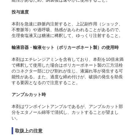
能性があるため、調製後は速やかに使用すること。
投与速度
本剤を急速に静脈内注射すると、上記副作用（ショック、
不整脈等）や過呼吸、熱感があらわれることがあるので、
生理食塩液又は糖液に稀釈して、ゆっくり注射すること。
輸液容器・輸液セット（ポリカーボネート製）の使用時
本剤はエチレンジアミンを含有しており、本剤を10倍未満
で稀釈して使用した場合はポリカーボネート製の三方活栓
のコネクター部にひび割れが生じ、液漏れ等が発生する可
能性がある。また、過度な締め付けが、破損の発生を助長
する要因となるので注意すること。
アンプルカット時
本剤はワンポイントアンプルであるが、アンプルカット部
分をエタノール綿等で清拭し、カットすることが望まし
い。
取扱上の注意