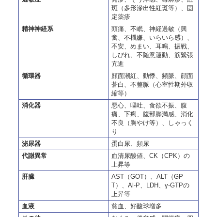
斑（多形滲出性紅斑等）、固
定薬疹
精神神経系
頭痛、不眠、神経過敏（興
奮、不機嫌、いらいら感）、
不安、めまい、耳鳴、振戦、
しびれ、不随意運動、筋緊張
亢進
循環器
顔面潮紅、動悸、頻脈、顔面
蒼白、不整脈（心室性期外収
縮等）
消化器
悪心、嘔吐、食欲不振、腹
痛、下痢、腹部膨満感、消化
不良（胸やけ等）、しゃっく
り
泌尿器
蛋白尿、頻尿
代謝異常
血清尿酸値、CK（CPK）の
上昇等
肝臓
AST（GOT）、ALT（GP
T）、Al-P、LDH、γ-GTPの
上昇等
血液
貧血、好酸球増多