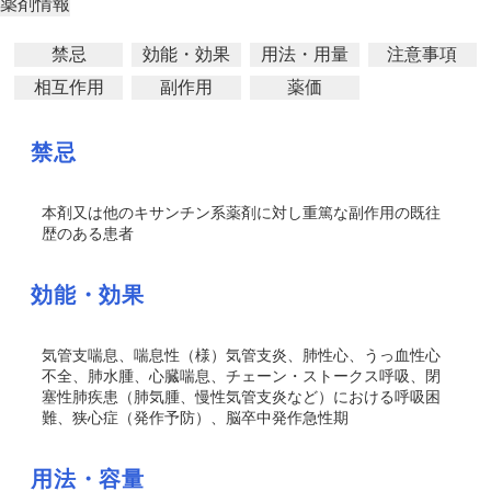
薬剤情報
禁忌
効能・効果
用法・用量
注意事項
相互作用
副作用
薬価
禁忌
本剤又は他のキサンチン系薬剤に対し重篤な副作用の既往
歴のある患者
効能・効果
気管支喘息、喘息性（様）気管支炎、肺性心、うっ血性心
不全、肺水腫、心臓喘息、チェーン・ストークス呼吸、閉
塞性肺疾患（肺気腫、慢性気管支炎など）における呼吸困
難、狭心症（発作予防）、脳卒中発作急性期
用法・容量