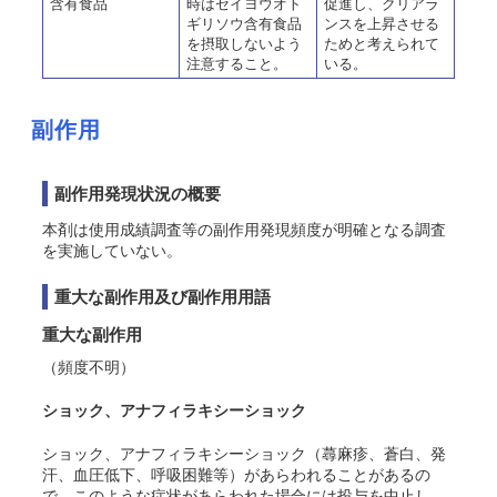
含有食品
時はセイヨウオト
促進し、クリアラ
ギリソウ含有食品
ンスを上昇させる
を摂取しないよう
ためと考えられて
注意すること。
いる。
副作用
副作用発現状況の概要
本剤は使用成績調査等の副作用発現頻度が明確となる調査
を実施していない。
重大な副作用及び副作用用語
重大な副作用
（頻度不明）
ショック、アナフィラキシーショック
ショック、アナフィラキシーショック（蕁麻疹、蒼白、発
汗、血圧低下、呼吸困難等）があらわれることがあるの
で、このような症状があらわれた場合には投与を中止し、