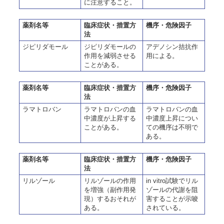
に注意すること。
薬剤名等
臨床症状・措置方
機序・危険因子
法
ジピリダモール
ジピリダモールの
アデノシン拮抗作
作用を減弱させる
用による。
ことがある。
薬剤名等
臨床症状・措置方
機序・危険因子
法
ラマトロバン
ラマトロバンの血
ラマトロバンの血
中濃度が上昇する
中濃度上昇につい
ことがある。
ての機序は不明で
ある。
薬剤名等
臨床症状・措置方
機序・危険因子
法
リルゾール
リルゾールの作用
in vitro試験でリル
を増強（副作用発
ゾールの代謝を阻
現）するおそれが
害することが示唆
ある。
されている。