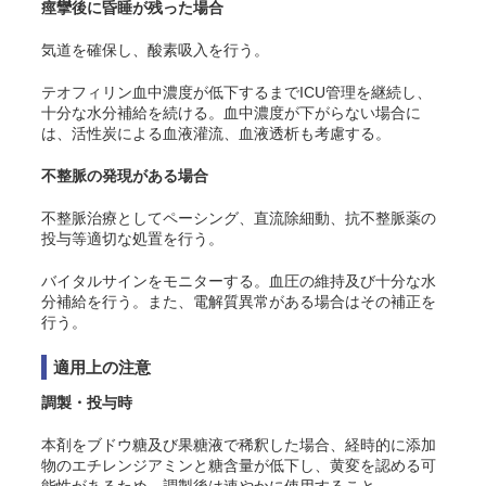
痙攣後に昏睡が残った場合
気道を確保し、酸素吸入を行う。
テオフィリン血中濃度が低下するまでICU管理を継続し、
十分な水分補給を続ける。血中濃度が下がらない場合に
は、活性炭による血液灌流、血液透析も考慮する。
不整脈の発現がある場合
不整脈治療としてペーシング、直流除細動、抗不整脈薬の
投与等適切な処置を行う。
バイタルサインをモニターする。血圧の維持及び十分な水
分補給を行う。また、電解質異常がある場合はその補正を
行う。
適用上の注意
調製・投与時
本剤をブドウ糖及び果糖液で稀釈した場合、経時的に添加
物のエチレンジアミンと糖含量が低下し、黄変を認める可