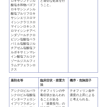
ロキサシントシル
ど適切な処置を行
酸塩水和物パズフ
うこと。
ロキサシンメシル
酸塩プルリフロキ
サシンエリスロマ
イシンクラリスロ
マイシンロキシス
ロマイシンチアベ
ンダゾールチクロ
ピジン塩酸塩ベラ
パミル塩酸塩ジル
チアゼム塩酸塩フ
ルボキサミンマレ
イン酸塩フルコナ
ゾールジスルフィ
ラムデフェラシロ
クス
薬剤名等
臨床症状・措置方
機序・危険因子
法
アシクロビルバラ
テオフィリンの中
テオフィリン血中
シクロビル塩酸塩
毒症状があらわれ
濃度の上昇による
インターフェロン
ることがある
と考えられる。
イプリフラボンシ
（「過量投与」の