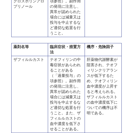
クロスポリンアロ
項参照）。副作用
プリノール
の発現に注意し、
異常が認められた
場合には減量又は
投与を中止するな
ど適切な処置を行
うこと。
薬剤名等
臨床症状・措置方
機序・危険因子
法
ザフィルルカスト
テオフィリンの中
肝薬物代謝酵素が
毒症状があらわれ
阻害され、テオフ
ることがある
ィリンクリアラン
（「過量投与」の
スが低下するた
項参照）。副作用
め、テオフィリン
の発現に注意し、
血中濃度が上昇す
異常が認められた
ると考えられる。
場合には減量又は
ザフィルルカスト
投与を中止するな
の血中濃度低下に
ど適切な処置を行
ついての機序は不
うこと。また、ザ
明である。
フィルルカストの
血中濃度を低下さ
せることがある。