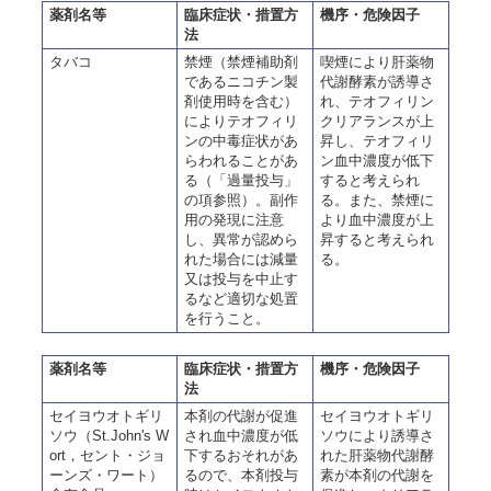
薬剤名等
臨床症状・措置方
機序・危険因子
法
タバコ
禁煙（禁煙補助剤
喫煙により肝薬物
であるニコチン製
代謝酵素が誘導さ
剤使用時を含む）
れ、テオフィリン
によりテオフィリ
クリアランスが上
ンの中毒症状があ
昇し、テオフィリ
らわれることがあ
ン血中濃度が低下
る（「過量投与」
すると考えられ
の項参照）。副作
る。また、禁煙に
用の発現に注意
より血中濃度が上
し、異常が認めら
昇すると考えられ
れた場合には減量
る。
又は投与を中止す
るなど適切な処置
を行うこと。
薬剤名等
臨床症状・措置方
機序・危険因子
法
セイヨウオトギリ
本剤の代謝が促進
セイヨウオトギリ
ソウ（St.John's W
され血中濃度が低
ソウにより誘導さ
ort，セント・ジョ
下するおそれがあ
れた肝薬物代謝酵
ーンズ・ワート）
るので、本剤投与
素が本剤の代謝を