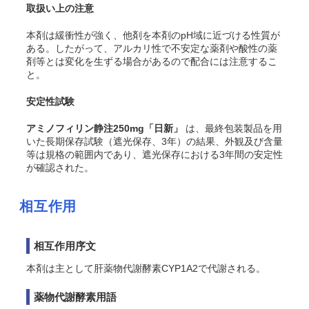
取扱い上の注意
本剤は緩衝性が強く、他剤を本剤のpH域に近づける性質が
ある。したがって、アルカリ性で不安定な薬剤や酸性の薬
剤等とは変化を生ずる場合があるので配合には注意するこ
と。
安定性試験
アミノフィリン静注250mg「日新」
は、最終包装製品を用
いた長期保存試験（遮光保存、3年）の結果、外観及び含量
等は規格の範囲内であり、遮光保存における3年間の安定性
が確認された。
相互作用
相互作用序文
本剤は主として肝薬物代謝酵素CYP1A2で代謝される。
薬物代謝酵素用語