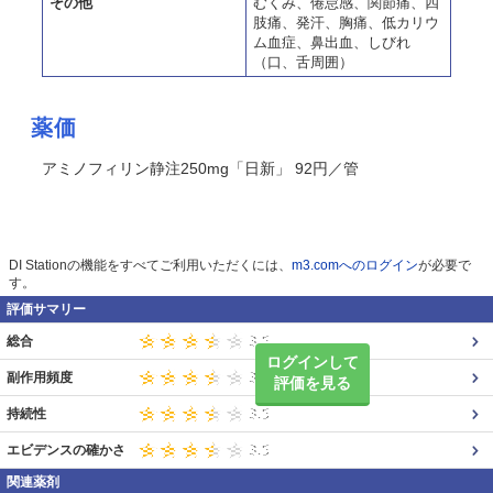
その他
むくみ、倦怠感、関節痛、四
肢痛、発汗、胸痛、低カリウ
ム血症、鼻出血、しびれ
（口、舌周囲）
薬価
アミノフィリン静注250mg「日新」 92円／管
DI Stationの機能をすべてご利用いただくには、
m3.comへのログイン
が必要で
す。
評価サマリー
総合
ログインして
副作用頻度
評価を見る
持続性
エビデンスの確かさ
関連薬剤