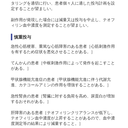
タリングを適切に行い、患者個々人に適した投与計画を設
定することが望ましい。
副作用が発現した場合には減量又は投与を中止し、テオフ
ィリン血中濃度を測定することが望ましい。
慎重投与
急性心筋梗塞、重篤な心筋障害のある患者［心筋刺激作用
を有するため症状を悪化させることがある。］
てんかんの患者［中枢刺激作用によって発作を起こすこと
がある。］
甲状腺機能亢進症の患者［甲状腺機能亢進に伴う代謝亢
進、カテコールアミンの作用を増強することがある。］
急性腎炎の患者［腎臓に対する負荷を高め、尿蛋白が増加
するおそれがある。］
肝障害のある患者［テオフィリンクリアランスが低下し、
テオフィリン血中濃度が上昇することがあるので、血中濃
度測定等の結果により減量すること。］