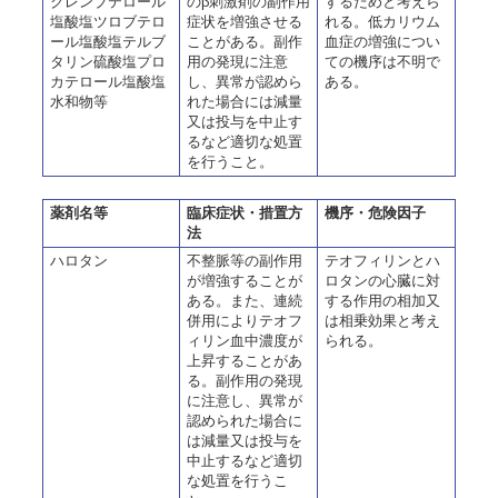
クレンブテロール
のβ刺激剤の副作用
するためと考えら
塩酸塩ツロブテロ
症状を増強させる
れる。低カリウム
ール塩酸塩テルブ
ことがある。副作
血症の増強につい
タリン硫酸塩プロ
用の発現に注意
ての機序は不明で
カテロール塩酸塩
し、異常が認めら
ある。
水和物等
れた場合には減量
又は投与を中止す
るなど適切な処置
を行うこと。
薬剤名等
臨床症状・措置方
機序・危険因子
法
ハロタン
不整脈等の副作用
テオフィリンとハ
が増強することが
ロタンの心臓に対
ある。また、連続
する作用の相加又
併用によりテオフ
は相乗効果と考え
ィリン血中濃度が
られる。
上昇することがあ
る。副作用の発現
に注意し、異常が
認められた場合に
は減量又は投与を
中止するなど適切
な処置を行うこ