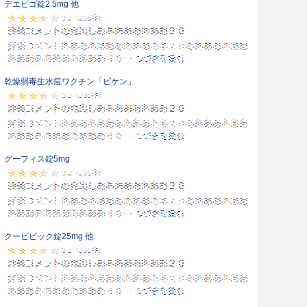
デエビゴ錠2.5mg 他
乾燥弱毒生水痘ワクチン「ビケン」
グーフィス錠5mg
クービビック錠25mg 他