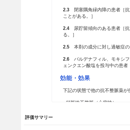
2.3
閉塞隅角緑内障の患者［抗
ことがある。］
2.4
尿貯留傾向のある患者［抗
る。］
2.5
本剤の成分に対し過敏症の
2.6
バルデナフィル、モキシフ
ェンクエン酸塩を投与中の患者［
効能・効果
下記の状態で他の抗不整脈薬が
頻脈性不整脈（心室性）
用法・容量
評価サマリー
通常、成人にはピルメノール（遊