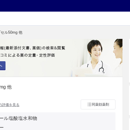
セル50mg 他
へ
g 他
同薬効薬剤
の評価を見る
ール塩酸塩水和物
ー