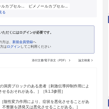
ルカプセル...
ピメノールカプセル...
見る
いただくにはログインが必要です。
の方は、
新規会員登録
へ
の方は
ログイン
してご利用ください
添付文書/電子添文（PDF）
論文検索
の洞房ブロックのある患者［刺激伝導抑制作用によ
せるおそれがある。］［9.1.3参照］
［陰性変力作用により、症状を悪化させることがあ
、不整脈を誘発又は悪化させることがある。］