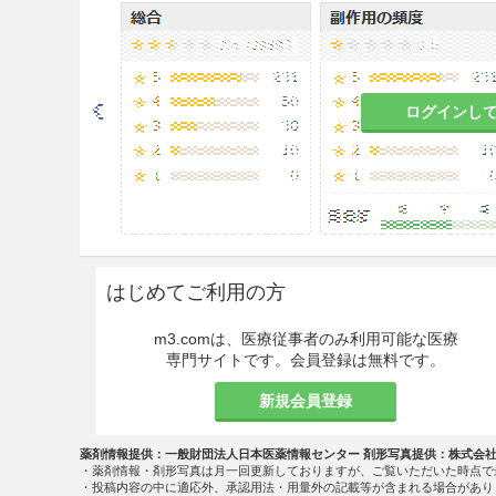
る。
なお、年齢、症状により適宜増
注意事項
ログインし
重要な基本的注意
8.1
本剤の投与に際しては、頻
胸比を定期的に調べること。PQ
下等の異常所見が認められた場
1.1、9.1.8、9.2、9.8参照］
はじめてご利用の方
8.2
本剤には抗コリン作用があ
霧視等の症状があらわれること
m3.comは、医療従事者のみ利用可能な医療
を中止すること。
専門サイトです。会員登録は無料です。
8.3
1日用量200mgを超えて
新規会員登録
意すること。
薬剤情報提供：一般財団法人日本医薬情報センター 剤形写真提供：株式会
8.4
失神、めまい、ふらつき、
・薬剤情報・剤形写真は月一回更新しておりますが、ご覧いただいた時点で
投与中の患者には、自動車の運
・投稿内容の中に適応外、承認用法・用量外の記載等が含まれる場合があり