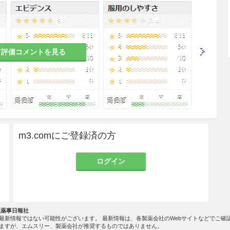
減する。
て評価コメントを見る
回に患者の状態を観察し、心電図、脈拍、血圧、心
の延長、QRS幅の増大、QTの延長、徐脈、血圧低
合には、直ちに減量又は投与を中止すること。［9.
m3.comにご登録済の方
り、その作用に基づくと思われる排尿障害、口渇、
があるので、このような場合には、減量するか投与
ログイン
投与する場合、副作用発現の可能性が増大するので注
社薬事日報社
手足のしびれ等があらわれることがあるので、本剤
最新情報ではない可能性がございます。 最新情報は、各製薬会社のWebサイトなどでご確
転など危険を伴う機械の操作に従事させないように
ますが、エムスリー、製薬会社が推奨するものではありません。