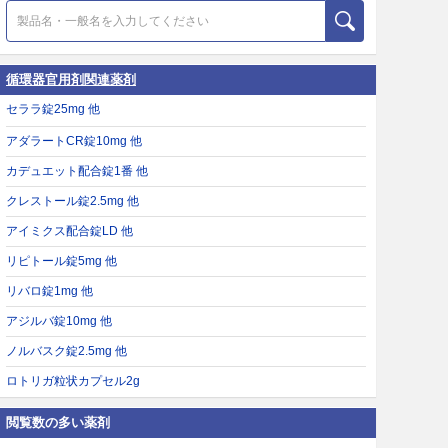
循環器官用剤関連薬剤
セララ錠25mg 他
アダラートCR錠10mg 他
カデュエット配合錠1番 他
クレストール錠2.5mg 他
アイミクス配合錠LD 他
リピトール錠5mg 他
リバロ錠1mg 他
アジルバ錠10mg 他
ノルバスク錠2.5mg 他
ロトリガ粒状カプセル2g
閲覧数の多い薬剤