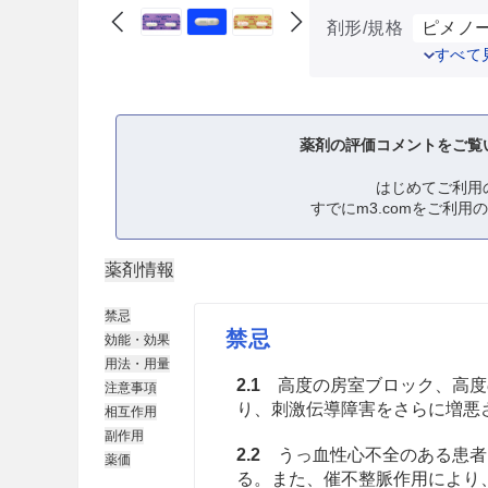
剤形/規格
ピメノー
すべて
薬剤の評価コメントをご覧
はじめてご利用
すでにm3.comをご利用
薬剤情報
禁忌
禁忌
効能・効果
用法・用量
2.1
高度の房室ブロック、高度
注意事項
り、刺激伝導障害をさらに増悪さ
相互作用
副作用
2.2
うっ血性心不全のある患者
薬価
る。また、催不整脈作用により