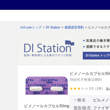
m3.comトップ
>
DI Station
>
循環器官用剤
> ピメノールカプ
DI Station トップ
ピメノールカプセル50m
持続性不整脈治療剤
3.0（1件）
薬
一般名
ピルメノ
ピメノールカプセル50mg
製造/販売
ファイザ