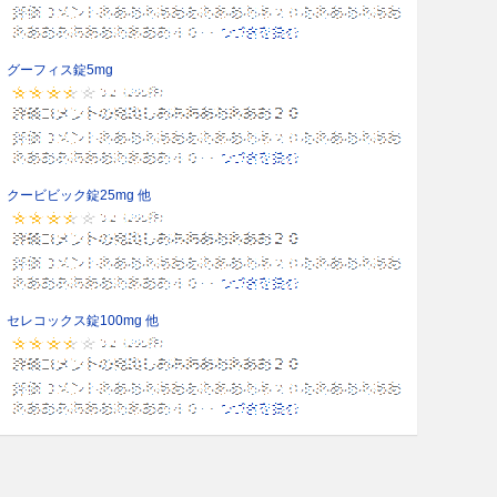
グーフィス錠5mg
クービビック錠25mg 他
セレコックス錠100mg 他