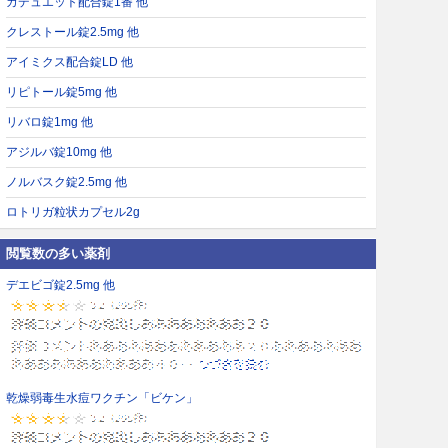
カデュエット配合錠1番 他
クレストール錠2.5mg 他
アイミクス配合錠LD 他
リピトール錠5mg 他
リバロ錠1mg 他
アジルバ錠10mg 他
ノルバスク錠2.5mg 他
ロトリガ粒状カプセル2g
閲覧数の多い薬剤
デエビゴ錠2.5mg 他
乾燥弱毒生水痘ワクチン「ビケン」