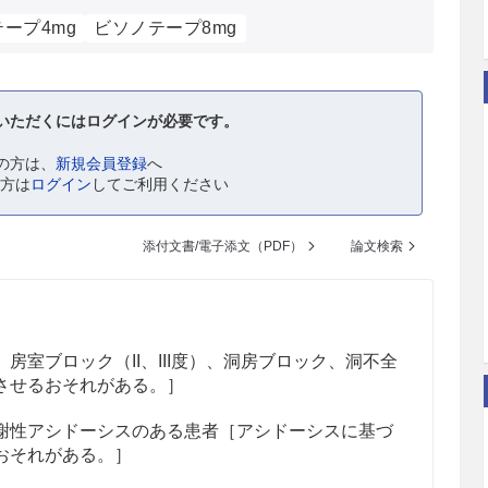
ープ4mg
ビソノテープ8mg
いただくにはログインが必要です。
の方は、
新規会員登録
へ
の方は
ログイン
してご利用ください
添付文書/電子添文（PDF）
論文検索
房室ブロック（II、III度）、洞房ブロック、洞不全
させるおそれがある。］
謝性アシドーシスのある患者［アシドーシスに基づ
おそれがある。］