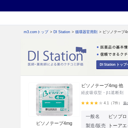
m3.comトップ
>
DI Station
>
循環器官用剤
> ビソノテープ4
DI Station トップ
ビソノテープ4mg 他
経皮吸収型・β1遮断剤
4.1（7件）
薬
一般名
ビソプロ
ビソノテープ4mg
製造/販売
トーアエ