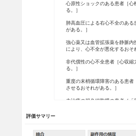
心原性ショックのある患者［心
る。］
肺高血圧による右心不全のある
がある。］
強心薬又は血管拡張薬を静脈内
により、心不全が悪化するおそ
非代償性の心不全患者［心収縮
る。］
重度の末梢循環障害のある患者
させるおそれがある。］
未治療の褐色細胞腫の患者［「
妊婦又は妊娠している可能性の
評価サマリー
参照］
本剤の成分に対し過敏症の既往