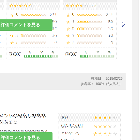
）
て評価コメントを見る
して8mgを1日1回、胸部、上腕部又は背部のいず
とに貼りかえる。
4mgから投与を開始し、1日最大投与量は8mgとす
投稿日： 2015/02/26
参考率： 100%（6人/6人）
機能検査
（脈拍、血圧、心電図、X線等）を定期的
症状があらわれた場合には減量又は投与を中止する
ピンを使用すること。なお、肝機能、腎機能、血液
て評価コメントを見る