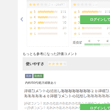
効能・効果
本態性高血圧症（軽症〜中等症
ログインし
用法・容量
通常、成人にはビソプロロールと
れかに貼付し、貼付後24時間ご
なお、年齢、症状により1日1回
もっとも参考になった評価コメント
る。
使いやすさ
注意事項
重要な基本的注意
内科/50代/処方経験あり
投与が
長期にわたる場合は、心
に行うこと。
徐脈
又は
低血圧
の
こと。また、必要に応じアトロ
像等に注意すること。
ログインし