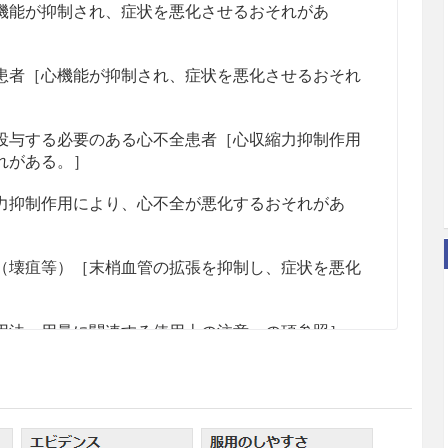
機能が抑制され、症状を悪化させるおそれがあ
患者［心機能が抑制され、症状を悪化させるおそれ
投与する必要のある心不全患者［心収縮力抑制作用
れがある。］
力抑制作用により、心不全が悪化するおそれがあ
（壊疽等）［末梢血管の拡張を抑制し、症状を悪化
用法・用量に関連する使用上の注意」の項参照］
ある婦人［「妊婦、産婦、授乳婦等への投与」の項
歴のある患者