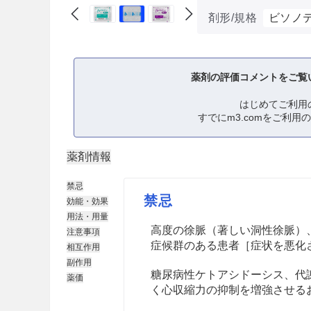
剤形/規格
ビソノテ
薬剤の評価コメントをご覧
はじめてご利用
すでにm3.comをご利用
薬剤情報
禁忌
禁忌
効能・効果
用法・用量
高度の徐脈（著しい洞性徐脈）、
注意事項
症候群のある患者［症状を悪化
相互作用
副作用
糖尿病性ケトアシドーシス、代
薬価
く心収縮力の抑制を増強させる