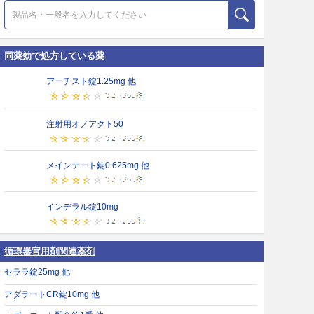
同薬効で処方している薬
アーチスト錠1.25mg 他
注射用オノアクト50
メインテート錠0.625mg 他
インデラル錠10mg
循環器官用剤関連薬剤
セララ錠25mg 他
アダラートCR錠10mg 他