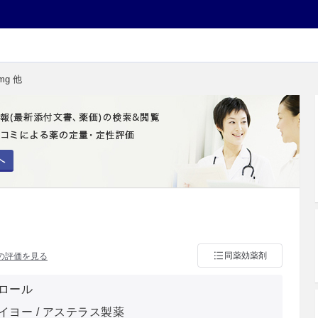
mg 他
へ
同薬効薬剤
の評価を見る
ロール
イヨー / アステラス製薬