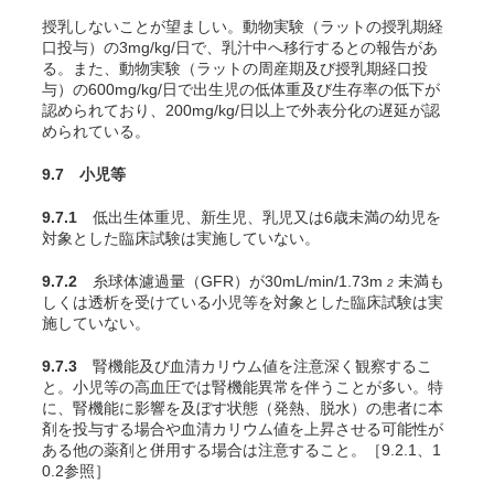
授乳しないことが望ましい。動物実験（ラットの授乳期経
口投与）の3mg/kg/日で、乳汁中へ移行するとの報告があ
る。また、動物実験（ラットの周産期及び授乳期経口投
与）の600mg/kg/日で出生児の低体重及び生存率の低下が
認められており、200mg/kg/日以上で外表分化の遅延が認
められている。
9.7 小児等
9.7.1
低出生体重児、新生児、乳児又は6歳未満の幼児を
対象とした臨床試験は実施していない。
9.7.2
糸球体濾過量（GFR）が30mL/min/1.73m
未満も
2
しくは透析を受けている小児等を対象とした臨床試験は実
施していない。
9.7.3
腎機能及び血清カリウム値を注意深く観察するこ
と。小児等の高血圧では腎機能異常を伴うことが多い。特
に、腎機能に影響を及ぼす状態（発熱、脱水）の患者に本
剤を投与する場合や血清カリウム値を上昇させる可能性が
ある他の薬剤と併用する場合は注意すること。［9.2.1、1
0.2参照］