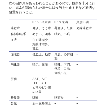
次の副作用があらわれることがあるので、観察を十分に行
い、異常が認められた場合には投与を中止するなど適切な
処置を行うこと。
0.1〜5％未満
0.1％未満
頻度不明
過敏症
発疹、そう痒
蕁麻疹、紅斑
光線過敏症
精神神経系
めまい、頭痛
眠気、不眠
−
血液
白血球減少、
−
−
好酸球増多、
貧血
循環器
低血圧、動悸
頻脈、心房細
−
動
消化器
嘔気、腹痛
嘔吐、下痢、
−
便秘、口渇、
食欲不振
肝臓
AST、ALT、
−
−
LDH、ALP、
ビリルビン値
の上昇
呼吸器
咳嗽
咽頭炎
−
腎臓
血中尿酸値上
−
−