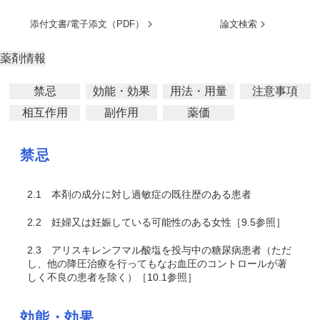
添付文書/電子添文（PDF）
論文検索
薬剤情報
禁忌
効能・効果
用法・用量
注意事項
相互作用
副作用
薬価
禁忌
2.1
本剤の成分に対し過敏症の既往歴のある患者
2.2
妊婦又は妊娠している可能性のある女性［9.5参照］
2.3
アリスキレンフマル酸塩を投与中の糖尿病患者（ただ
し、他の降圧治療を行ってもなお血圧のコントロールが著
しく不良の患者を除く）［10.1参照］
効能・効果