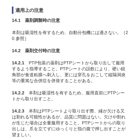
適用上の注意
14.1 薬剤調製時の注意
本剤は吸湿性を有するため、自動分包機には適さない。［2
0.参照］
14.2 薬剤交付時の注意
14.2.1
PTP包装の薬剤はPTPシートから取り出して服用
するよう指導すること。PTPシートの誤飲により、硬い鋭
角部が食道粘膜へ刺入し、更には穿孔をおこして縦隔洞炎
等の重篤な合併症を併発することがある。
14.2.2
本剤は吸湿性を有するため、服用直前にPTPシー
トから取り出すこと。
14.2.3
本剤はPTPシートより取り出す際、縁が欠ける又
は割れる可能性があるが、品質に問題はない。欠けや割れ
が生じた場合は全量服用すること。PTPシートからの取り
出しは、爪を立てずにゆっくりと指の腹で押し出すことが
望ましい。