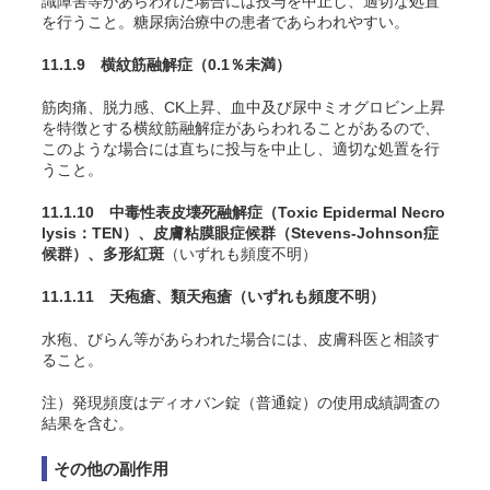
識障害等があらわれた場合には投与を中止し、適切な処置
を行うこと。糖尿病治療中の患者であらわれやすい。
11.1.9 横紋筋融解症
（0.1％未満）
筋肉痛、脱力感、CK上昇、血中及び尿中ミオグロビン上昇
を特徴とする横紋筋融解症があらわれることがあるので、
このような場合には直ちに投与を中止し、適切な処置を行
うこと。
11.1.10 中毒性表皮壊死融解症（Toxic Epidermal Necro
lysis：TEN）、皮膚粘膜眼症候群（Stevens-Johnson症
候群）、多形紅斑
（いずれも頻度不明）
11.1.11 天疱瘡、類天疱瘡
（いずれも頻度不明）
水疱、びらん等があらわれた場合には、皮膚科医と相談す
ること。
注）発現頻度はディオバン錠（普通錠）の使用成績調査の
結果を含む。
その他の副作用