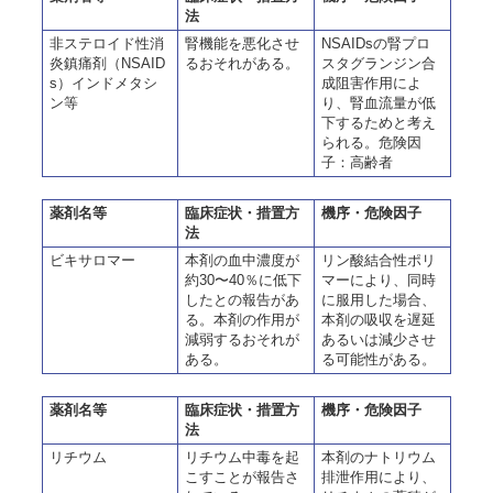
法
非ステロイド性消
腎機能を悪化させ
NSAIDsの腎プロ
炎鎮痛剤（NSAID
るおそれがある。
スタグランジン合
s）インドメタシ
成阻害作用によ
ン等
り、腎血流量が低
下するためと考え
られる。危険因
子：高齢者
薬剤名等
臨床症状・措置方
機序・危険因子
法
ビキサロマー
本剤の血中濃度が
リン酸結合性ポリ
約30〜40％に低下
マーにより、同時
したとの報告があ
に服用した場合、
る。本剤の作用が
本剤の吸収を遅延
減弱するおそれが
あるいは減少させ
ある。
る可能性がある。
薬剤名等
臨床症状・措置方
機序・危険因子
法
リチウム
リチウム中毒を起
本剤のナトリウム
こすことが報告さ
排泄作用により、