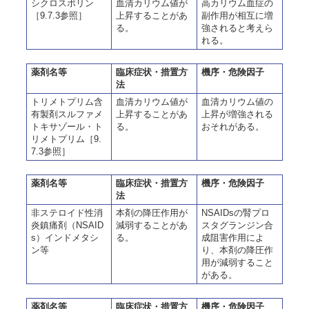
シクロスポリン
血清カリウム値が
高カリウム血症の
［9.7.3参照］
上昇することがあ
副作用が相互に増
る。
強されると考えら
れる。
薬剤名等
臨床症状・措置方
機序・危険因子
法
トリメトプリム含
血清カリウム値が
血清カリウム値の
有製剤スルファメ
上昇することがあ
上昇が増強される
トキサゾール・ト
る。
おそれがある。
リメトプリム［9.
7.3参照］
薬剤名等
臨床症状・措置方
機序・危険因子
法
非ステロイド性消
本剤の降圧作用が
NSAIDsの腎プロ
炎鎮痛剤（NSAID
減弱することがあ
スタグランジン合
s）インドメタシ
る。
成阻害作用によ
ン等
り、本剤の降圧作
用が減弱すること
がある。
薬剤名等
臨床症状・措置方
機序・危険因子