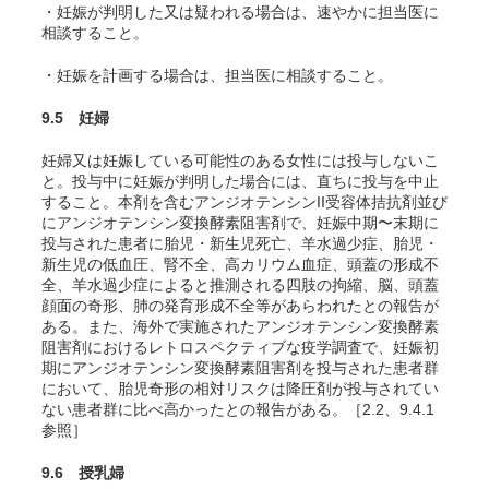
・妊娠が判明した又は疑われる場合は、速やかに担当医に
相談すること。
・妊娠を計画する場合は、担当医に相談すること。
9.5 妊婦
妊婦又は妊娠している可能性のある女性には投与しないこ
と。投与中に妊娠が判明した場合には、直ちに投与を中止
すること。本剤を含むアンジオテンシンII受容体拮抗剤並び
にアンジオテンシン変換酵素阻害剤で、妊娠中期〜末期に
投与された患者に胎児・新生児死亡、羊水過少症、胎児・
新生児の低血圧、腎不全、高カリウム血症、頭蓋の形成不
全、羊水過少症によると推測される四肢の拘縮、脳、頭蓋
顔面の奇形、肺の発育形成不全等があらわれたとの報告が
ある
。また、海外で実施されたアンジオテンシン変換酵素
阻害剤におけるレトロスペクティブな疫学調査で、妊娠初
期にアンジオテンシン変換酵素阻害剤を投与された患者群
において、胎児奇形の相対リスクは降圧剤が投与されてい
ない患者群に比べ高かったとの報告がある
。［2.2、9.4.1
参照］
9.6 授乳婦