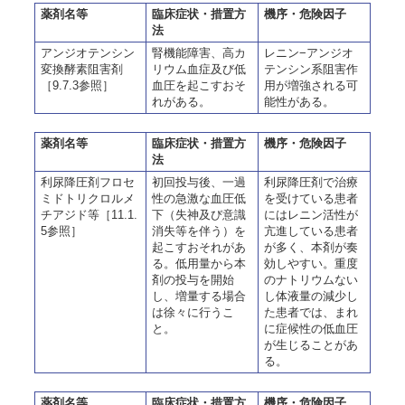
薬剤名等
臨床症状・措置方
機序・危険因子
法
アンジオテンシン
腎機能障害、高カ
レニン−アンジオ
変換酵素阻害剤
リウム血症及び低
テンシン系阻害作
［9.7.3参照］
血圧を起こすおそ
用が増強される可
れがある。
能性がある。
薬剤名等
臨床症状・措置方
機序・危険因子
法
利尿降圧剤フロセ
初回投与後、一過
利尿降圧剤で治療
ミドトリクロルメ
性の急激な血圧低
を受けている患者
チアジド等［11.1.
下（失神及び意識
にはレニン活性が
5参照］
消失等を伴う）を
亢進している患者
起こすおそれがあ
が多く、本剤が奏
る。低用量から本
効しやすい。重度
剤の投与を開始
のナトリウムない
し、増量する場合
し体液量の減少し
は徐々に行うこ
た患者では、まれ
と。
に症候性の低血圧
が生じることがあ
る。
薬剤名等
臨床症状・措置方
機序・危険因子