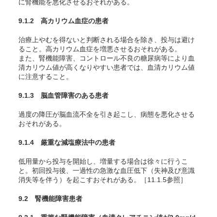
に腎機能を悪化させるおそれがある。
9.1.2 高カリウム血症の患者
治療上やむを得ないと判断される場合を除き、投与は避け
ること。高カリウム血症を増悪させるおそれがある。
また、腎機能障害、コントロール不良の糖尿病等により血
清カリウム値が高くなりやすい患者では、血清カリウム値
に注意すること。
9.1.3 脳血管障害のある患者
過度の降圧が脳血流不全を引き起こし、病態を悪化させる
おそれがある。
9.1.4 厳重な減塩療法中の患者
低用量から投与を開始し、増量する場合は徐々に行うこ
と。初回投与後、一過性の急激な血圧低下（失神及び意識
消失等を伴う）を起こすおそれがある。［11.1.5参照］
9.2 腎機能障害患者