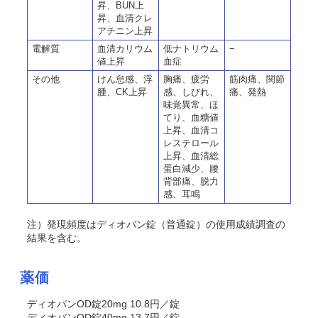
昇、BUN上
昇、血清クレ
アチニン上昇
電解質
血清カリウム
低ナトリウム
−
値上昇
血症
その他
けん怠感、浮
胸痛、疲労
筋肉痛、関節
腫、CK上昇
感、しびれ、
痛、発熱
味覚異常、ほ
てり、血糖値
上昇、血清コ
レステロール
上昇、血清総
蛋白減少、腰
背部痛、脱力
感、耳鳴
注）発現頻度はディオバン錠（普通錠）の使用成績調査の
結果を含む。
薬価
ディオバンOD錠20mg 10.8円／錠
ディオバンOD錠40mg 13.7円／錠