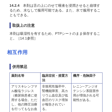
14.2.4
本剤は舌の上にのせて唾液を浸潤させると崩壊す
るため、水なしで服用可能である。また、水で服用するこ
ともできる。
取扱上の注意
本剤は吸湿性を有するため、PTPシートのまま保存するこ
と。［14.1参照］
相互作用
併用禁忌
薬剤名等
臨床症状・措置方
機序・危険因子
法
アリスキレンフマ
非致死性脳卒中、
レニン−アンジオ
ル酸塩ラジレス
腎機能障害、高カ
テンシン系阻害作
（糖尿病患者に使
リウム血症及び低
用が増強される可
用する場合。ただ
血圧のリスク増加
能性がある。
し、他の降圧治療
が報告されてい
を行ってもなお血
る。