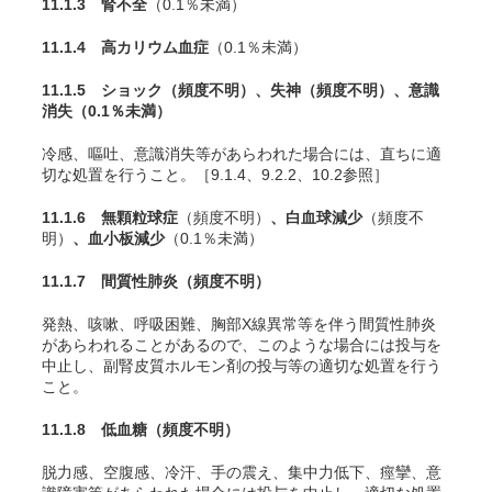
11.1.3 腎不全
（0.1％未満）
11.1.4 高カリウム血症
（0.1％未満）
11.1.5 ショック
（頻度不明）
、失神
（頻度不明）
、意識
消失
（0.1％未満）
冷感、嘔吐、意識消失等があらわれた場合には、直ちに適
切な処置を行うこと。［9.1.4、9.2.2、10.2参照］
11.1.6 無顆粒球症
（頻度不明）
、白血球減少
（頻度不
明）
、血小板減少
（0.1％未満）
11.1.7 間質性肺炎
（頻度不明）
発熱、咳嗽、呼吸困難、胸部X線異常等を伴う間質性肺炎
があらわれることがあるので、このような場合には投与を
中止し、副腎皮質ホルモン剤の投与等の適切な処置を行う
こと。
11.1.8 低血糖
（頻度不明）
脱力感、空腹感、冷汗、手の震え、集中力低下、痙攣、意