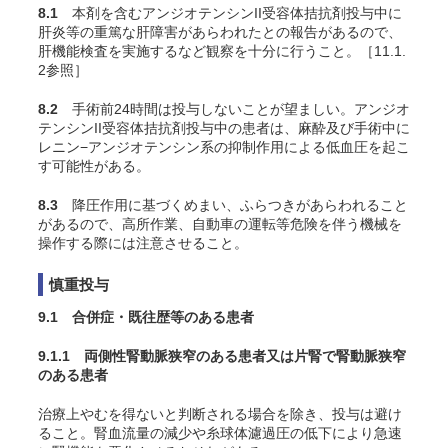
8.1
本剤を含むアンジオテンシンII受容体拮抗剤投与中に
肝炎等の重篤な肝障害があらわれたとの報告があるので、
肝機能検査を実施するなど観察を十分に行うこと。［11.1.
2参照］
8.2
手術前24時間は投与しないことが望ましい。アンジオ
テンシンII受容体拮抗剤投与中の患者は、麻酔及び手術中に
レニン−アンジオテンシン系の抑制作用による低血圧を起こ
す可能性がある。
8.3
降圧作用に基づくめまい、ふらつきがあらわれること
があるので、高所作業、自動車の運転等危険を伴う機械を
操作する際には注意させること。
慎重投与
9.1 合併症・既往歴等のある患者
9.1.1 両側性腎動脈狭窄のある患者又は片腎で腎動脈狭窄
のある患者
治療上やむを得ないと判断される場合を除き、投与は避け
ること。腎血流量の減少や糸球体濾過圧の低下により急速