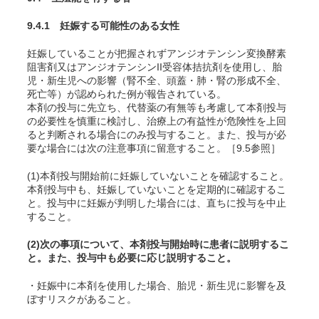
9.4.1 妊娠する可能性のある女性
妊娠していることが把握されずアンジオテンシン変換酵素
阻害剤又はアンジオテンシンII受容体拮抗剤を使用し、胎
児・新生児への影響（腎不全、頭蓋・肺・腎の形成不全、
死亡等）が認められた例が報告されている
。
本剤の投与に先立ち、代替薬の有無等も考慮して本剤投与
の必要性を慎重に検討し、治療上の有益性が危険性を上回
ると判断される場合にのみ投与すること。また、投与が必
要な場合には次の注意事項に留意すること。［9.5参照］
(1)本剤投与開始前に妊娠していないことを確認すること。
本剤投与中も、妊娠していないことを定期的に確認するこ
と。投与中に妊娠が判明した場合には、直ちに投与を中止
すること。
(2)次の事項について、本剤投与開始時に患者に説明するこ
と。また、投与中も必要に応じ説明すること。
・妊娠中に本剤を使用した場合、胎児・新生児に影響を及
ぼすリスクがあること。