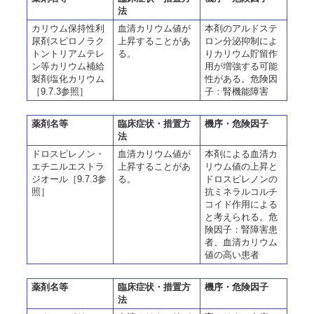
法
カリウム保持性利
血清カリウム値が
本剤のアルドステ
尿剤スピロノラク
上昇することがあ
ロン分泌抑制によ
トントリアムテレ
る。
りカリウム貯留作
ン等カリウム補給
用が増強する可能
製剤塩化カリウム
性がある。危険因
［9.7.3参照］
子：腎機能障害
薬剤名等
臨床症状・措置方
機序・危険因子
法
ドロスピレノン・
血清カリウム値が
本剤による血清カ
エチニルエストラ
上昇することがあ
リウム値の上昇と
ジオール［9.7.3参
る。
ドロスピレノンの
照］
抗ミネラルコルチ
コイド作用による
と考えられる。危
険因子：腎障害患
者、血清カリウム
値の高い患者
薬剤名等
臨床症状・措置方
機序・危険因子
法