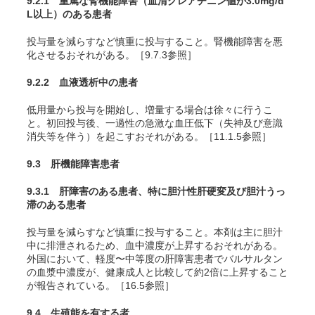
9.2.1 重篤な腎機能障害（血清クレアチニン値が3.0mg/d
L以上）のある患者
投与量を減らすなど慎重に投与すること。腎機能障害を悪
化させるおそれがある
。［9.7.3参照］
9.2.2 血液透析中の患者
低用量から投与を開始し、増量する場合は徐々に行うこ
と。初回投与後、一過性の急激な血圧低下（失神及び意識
消失等を伴う）を起こすおそれがある。［11.1.5参照］
9.3 肝機能障害患者
9.3.1 肝障害のある患者、特に胆汁性肝硬変及び胆汁うっ
滞のある患者
投与量を減らすなど慎重に投与すること。本剤は主に胆汁
中に排泄されるため、血中濃度が上昇するおそれがある。
外国において、軽度〜中等度の肝障害患者でバルサルタン
の血漿中濃度が、健康成人と比較して約2倍に上昇すること
が報告されている。［16.5参照］
9.4 生殖能を有する者