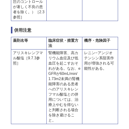
圧のコントロール
が著しく不良の患
者を除く。）［2.3
参照］
併用注意
薬剤名等
臨床症状・措置方
機序・危険因子
法
アリスキレンフマ
腎機能障害、高カ
レニン−アンジオ
ル酸塩［9.7.3参
リウム血症及び低
テンシン系阻害作
照］
血圧を起こすおそ
用が増強される可
れがある。なお、e
能性がある。
GFRが60mL/min/
1.73m2未満の腎機
能障害のある患者
へのアリスキレン
フマル酸塩との併
用については、治
療上やむを得ない
と判断される場合
を除き避けるこ
と。