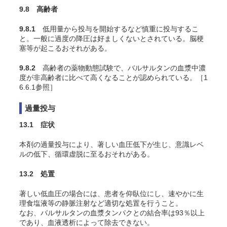
9.8 高齢者
9.8.1
低用量から投与を開始するなど慎重に投与するこ
と。一般に過度の降圧は好ましくないとされている。脳梗
塞等が起こるおそれがある。
9.8.2
高齢者の薬物動態試験で、バルサルタンの血漿中濃
度が非高齢者に比べて高くなることが認められている。［1
6.6.1参照］
過量投与
13.1 症状
本剤の過量投与により、著しい血圧低下が生じ、意識レベ
ルの低下、循環虚脱に至るおそれがある。
13.2 処置
著しい低血圧の場合には、患者を仰臥位にし、速やかに生
理食塩液等の静脈注射など適切な処置を行うこと。
なお、バルサルタンの血漿タンパクとの結合率は93％以上
であり、血液透析によって除去できない。