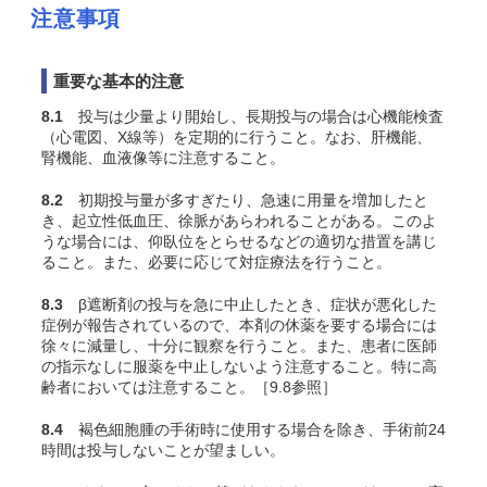
注意事項
重要な基本的注意
8.1
投与は少量より開始し、長期投与の場合は心機能検査
（心電図、X線等）を定期的に行うこと。なお、肝機能、
腎機能、血液像等に注意すること。
8.2
初期投与量が多すぎたり、急速に用量を増加したと
き、起立性低血圧、徐脈があらわれることがある。このよ
うな場合には、仰臥位をとらせるなどの適切な措置を講じ
ること。また、必要に応じて対症療法を行うこと。
8.3
β遮断剤の投与を急に中止したとき、症状が悪化した
症例が報告されているので、本剤の休薬を要する場合には
徐々に減量し、十分に観察を行うこと。また、患者に医師
の指示なしに服薬を中止しないよう注意すること。特に高
齢者においては注意すること。［9.8参照］
8.4
褐色細胞腫の手術時に使用する場合を除き、手術前24
時間は投与しないことが望ましい。