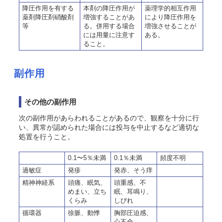
降圧作用を有する
本剤の降圧作用が
薬理学的相互作用
薬剤降圧剤硝酸剤
増強することがあ
により降圧作用を
等
る。併用する場合
増強させることが
には用量に注意す
ある。
ること。
副作用
その他の副作用
次の副作用があらわれることがあるので、観察を十分に行
い、異常が認められた場合には投与を中止するなど適切な
処置を行うこと。
0.1〜5％未満
0.1％未満
頻度不明
過敏症
発疹
発赤、そう痒
精神神経系
頭痛、眠気、
頭重感、不
めまい、立ち
眠、耳鳴り、
くらみ
しびれ
循環器
徐脈、動悸
胸部圧迫感、
心不全