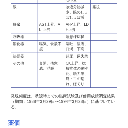
眼
涙液分泌減
霧視
少、眼のしょ
ぼしょぼ感
肝臓
AST上昇、A
Al-P上昇、LD
LT上昇
H上昇
呼吸器
喘息様症状
消化器
嘔気、食欲不
嘔吐、腹痛、
振
口渇、下痢
泌尿器
頻尿、尿失禁
その他
鼻閉、倦怠
CK上昇、抗
感、浮腫
核抗体の陽性
化、脱力感、
唇・舌の荒
れ、ほてり
発現頻度は、承認時までの臨床試験及び使用成績調査結果
（期間：1988年3月29日〜1994年3月28日）に基づいてい
る。
薬価