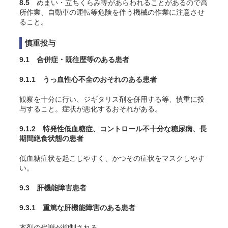
8.5
めまい・立ちくらみ等があらわれることがあるので高
所作業、自動車の運転等危険を伴う機械の作業に注意させ
ること。
慎重投与
9.1 合併症・既往歴等のある患者
9.1.1 うっ血性心不全のおそれのある患者
観察を十分に行い、ジギタリス剤を併用する等、慎重に投
与すること。症状が悪化するおそれがある。
9.1.2 特発性低血糖症、コントロール不十分な糖尿病、長
期間絶食状態の患者
低血糖症状を起こしやすく、かつその症状をマスクしやす
い。
9.3 肝機能障害患者
9.3.1 重篤な肝機能障害のある患者
本剤の代謝が抑制される。