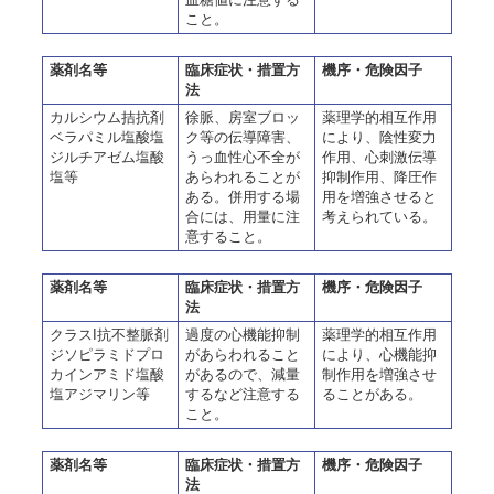
こと。
薬剤名等
臨床症状・措置方
機序・危険因子
法
カルシウム拮抗剤
徐脈、房室ブロッ
薬理学的相互作用
ベラパミル塩酸塩
ク等の伝導障害、
により、陰性変力
ジルチアゼム塩酸
うっ血性心不全が
作用、心刺激伝導
塩等
あらわれることが
抑制作用、降圧作
ある。併用する場
用を増強させると
合には、用量に注
考えられている。
意すること。
薬剤名等
臨床症状・措置方
機序・危険因子
法
クラスI抗不整脈剤
過度の心機能抑制
薬理学的相互作用
ジソピラミドプロ
があらわれること
により、心機能抑
カインアミド塩酸
があるので、減量
制作用を増強させ
塩アジマリン等
するなど注意する
ることがある。
こと。
薬剤名等
臨床症状・措置方
機序・危険因子
法