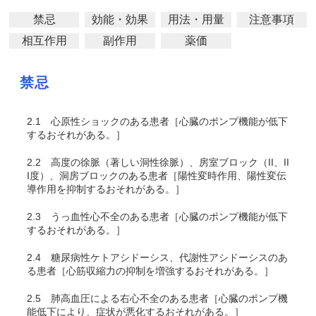
禁忌
効能・効果
用法・用量
注意事項
相互作用
副作用
薬価
禁忌
2.1
心原性ショックのある患者［心臓のポンプ機能が低下
するおそれがある。］
2.2
高度の徐脈（著しい洞性徐脈）、房室ブロック（II、II
I度）、洞房ブロックのある患者［陽性変時作用、陽性変伝
導作用を抑制するおそれがある。］
2.3
うっ血性心不全のある患者［心臓のポンプ機能が低下
するおそれがある。］
2.4
糖尿病性ケトアシドーシス、代謝性アシドーシスのあ
る患者［心筋収縮力の抑制を増強するおそれがある。］
2.5
肺高血圧による右心不全のある患者［心臓のポンプ機
能低下により、症状が悪化するおそれがある。］