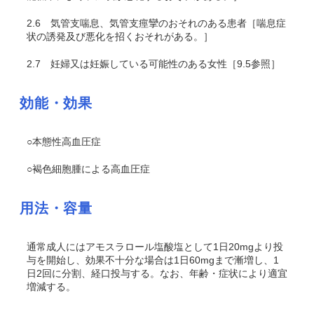
2.6
気管支喘息、気管支痙攣のおそれのある患者［喘息症
状の誘発及び悪化を招くおそれがある。］
2.7
妊婦又は妊娠している可能性のある女性［9.5参照］
効能・効果
○本態性高血圧症
○褐色細胞腫による高血圧症
用法・容量
通常成人にはアモスラロール塩酸塩として1日20mgより投
与を開始し、効果不十分な場合は1日60mgまで漸増し、1
日2回に分割、経口投与する。なお、年齢・症状により適宜
増減する。