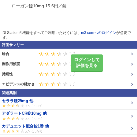
ローガン錠10mg 15.6円／錠
DI Stationの機能をすべてご利用いただくには、
m3.comへのログイン
が必要で
す。
評価サマリー
総合
ログインして
副作用頻度
評価を見る
持続性
エビデンスの確かさ
関連薬剤
セララ錠25mg 他
アダラートCR錠10mg 他
カデュエット配合錠1番 他