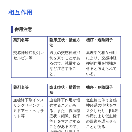
相互作用
併用注意
薬剤名等
臨床症状・措置方
機序・危険因子
法
交感神経抑制剤レ
過度の交感神経抑
薬理学的相互作用
セルピン等
制を来すことがあ
により、交感神経
るので、減量する
抑制作用を増強さ
など注意するこ
せると考えられて
と。
いる。
薬剤名等
臨床症状・措置方
機序・危険因子
法
血糖降下剤インス
血糖降下作用が増
低血糖に伴う交感
リングリベンクラ
強することがあ
神経系の症状をマ
ミドアセトヘキサ
る。また、低血糖
スクしたり、β遮断
ミド等
症状（頻脈、発汗
作用により低血糖
等）をマスクする
の回復を遅らせる
ことがあるので、
ことがある。
血糖値に注意する