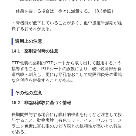
・休薬を要する場合は、徐々に減量する。［8.3参照］
・腎機能が低下していることが多く、血中濃度半減期が延
長するおそれがある。
適用上の注意
14.1 薬剤交付時の注意
PTP包装の薬剤はPTPシートから取り出して服用するよう
指導すること。PTPシートの誤飲により、硬い鋭角部が食
道粘膜へ刺入し、更には穿孔をおこして縦隔洞炎等の重篤
な合併症を併発することがある。
その他の注意
15.2 非臨床試験に基づく情報
長期間投与する場合には眼科的検査を行うなど注意して投
与すること。動物実験（有色ラット、イヌ、サル）で、メ
ラニン色素に富む眼のぶどう膜との親和性が高いとの報告
がある。