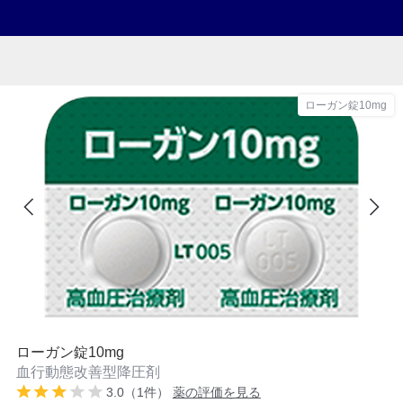
ローガン錠10mg
ローガン錠10mg
血行動態改善型降圧剤
3.0（1件）
薬の評価を見る