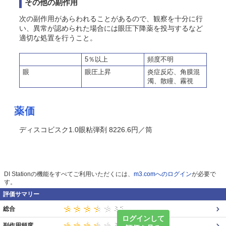
その他の副作用
次の副作用があらわれることがあるので、観察を十分に行
い、異常が認められた場合には眼圧下降薬を投与するなど
適切な処置を行うこと。
5％以上
頻度不明
眼
眼圧上昇
炎症反応、角膜混
濁、散瞳、霧視
薬価
ディスコビスク1.0眼粘弾剤 8226.6円／筒
DI Stationの機能をすべてご利用いただくには、
m3.comへのログイン
が必要で
す。
評価サマリー
総合
ログインして
副作用頻度