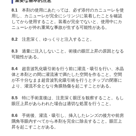
重要な基本的注意
8.1
本剤の使用にあたっては、必ず添付のカニューレを使
用し、カニューレが完全にシリンジに装着したことを確認
してから使用すること。装着が完全でないと、使用中にカ
ニューレが外れ重篤な事故が生ずる可能性がある。
8.2
注意深く、ゆっくりと注入すること。
8.3
過量に注入しないこと。術後の眼圧上昇の原因となる
可能性がある。
8.4
超音波乳化吸引術を行う前に灌流・吸引を行い、水晶
体と本剤との間に灌流液で満たした空間を作ること。空間
が不十分なまま超音波乳化吸引術を行うとチップの閉塞に
より、灌流不全となり角膜熱傷を起こすことがある。
8.5
特に手術直後は、注意深く眼圧を観察すること。もし
眼圧上昇があらわれた場合は適切な処置を行うこと。
8.6
手術後、灌流・吸引し、挿入したレンズの後方や前房
隅角等眼内すべてから本剤を完全に除去すること。眼圧上
昇を起こすことがある。