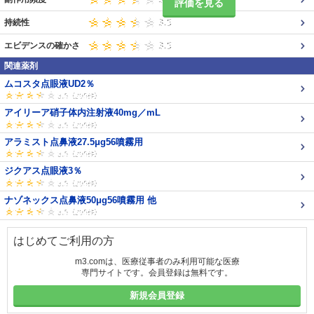
評価を見る
持続性
エビデンスの確かさ
関連薬剤
ムコスタ点眼液UD2％
アイリーア硝子体内注射液40mg／mL
アラミスト点鼻液27.5μg56噴霧用
ジクアス点眼液3％
ナゾネックス点鼻液50μg56噴霧用 他
はじめてご利用の方
m3.comは、医療従事者のみ利用可能な医療
専門サイトです。会員登録は無料です。
新規会員登録