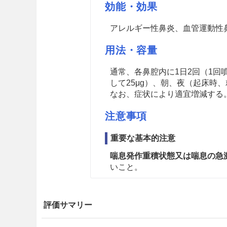
効能・効果
アレルギー性鼻炎、血管運動性
用法・容量
通常、各鼻腔内に1日2回（1
して25μg）、朝、夜（起床時
なお、症状により適宜増減する
注意事項
重要な基本的注意
喘息発作重積状態又は喘息の急
いこと。
重症な肥厚性鼻炎や鼻茸の患者
れらの症状がある程度減少する
評価サマリー
本剤の投与期間中に
鼻症状の悪