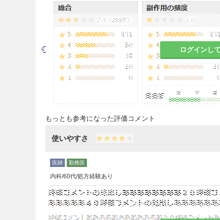
全身性ステロイド剤を短期間併
すること。
本剤には持続効果が認められる
合は、症状の改善状態が持続す
ログインし
と。
全身性ステロイド剤の減量
は本
にあたっては一般のステロイド
長期又は大量の全身性ステロイ
もっとも参考になった評価コメント
えられるので、全身性ステロイ
い、外傷、手術、重症感染症等
使いやすさ
ば一時的に全身性ステロイド剤
全身性ステロイド剤の減量並び
疹、眩暈、動悸、倦怠感、顔の
内科/60代/処方経験あり
る（このような症状があらわれ
慎重投与