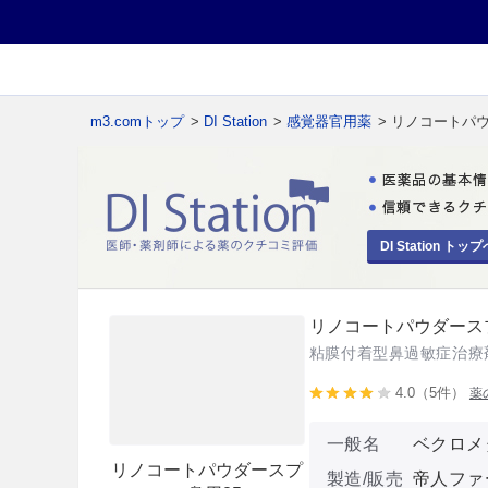
m3.comトップ
>
DI Station
>
感覚器官用薬
> リノコートパウ
DI Station トップ
リノコートパウダースプ
粘膜付着型鼻過敏症治療
4.0（5件）
薬
一般名
ベクロメ
リノコートパウダースプ
製造/販売
帝人ファ