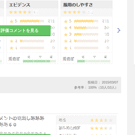
用し、症状の軽減にあわせて併用薬剤を徐々に減量
ので、特に
通年性の患者
において長期に使用する場
るようであれば、本剤の減量又は休薬につとめるこ
て評価コメントを見る
剤の吸入開始後症状の安定をみて徐々に行う。減量
剤の減量法に準ずる。
ド療法
を受けている患者では
副腎皮質機能不全
が考
ド剤の減量中並びに離脱後も
副腎皮質機能検査
を行
の侵襲には十分に注意を払うこと。また必要があれ
投稿日： 2015/03/07
の増量を行うこと。
参考率： 100%（10人/10人）
に離脱
に伴って、気管支喘息、ときに湿疹、蕁麻
ほてり、結膜炎等の症状が発現・増悪することがあ
た場合には適切な処置を行うこと）。