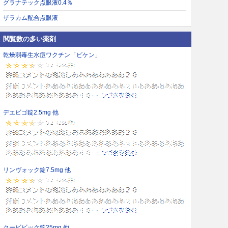
グラナテック点眼液0.4％
ザラカム配合点眼液
閲覧数の多い薬剤
乾燥弱毒生水痘ワクチン「ビケン」
デエビゴ錠2.5mg 他
リンヴォック錠7.5mg 他
クービビック錠25mg 他