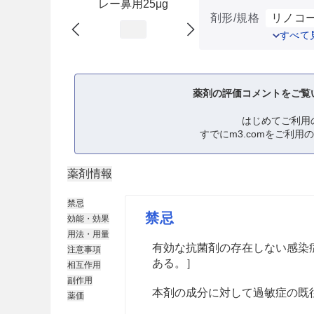
レー鼻用25μg
剤形/規格
リノコー
すべて
薬剤の評価コメントをご覧
はじめてご利用
すでにm3.comをご利用
薬剤情報
禁忌
禁忌
効能・効果
用法・用量
有効な抗菌剤の存在しない感染
注意事項
ある。］
相互作用
副作用
本剤の成分に対して過敏症の既
薬価