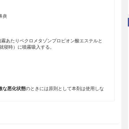
鼻炎
回噴霧あたりベクロメタゾンプロピオン酸エステルと
、就寝時）に噴霧吸入する。
。
激な悪化状態
のときには原則として本剤は使用しな
では、本剤の鼻腔内での作用を確実にするため、こ
よう他の療法を併用するとよい。
化
がみられた場合には、抗ヒスタミン剤あるいは、