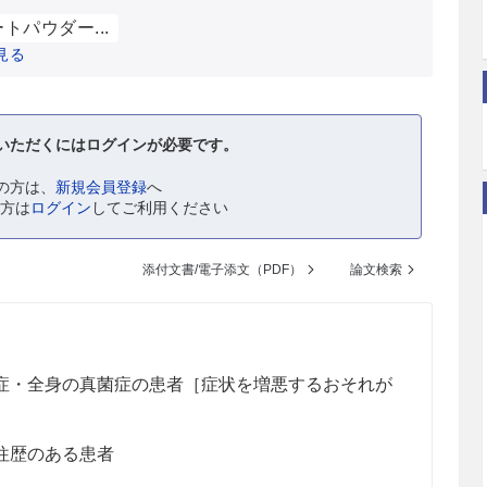
トパウダー...
見る
いただくにはログインが必要です。
の方は、
新規会員登録
へ
の方は
ログイン
してご利用ください
添付文書/電子添文（PDF）
論文検索
症・全身の真菌症の患者［症状を増悪するおそれが
往歴のある患者