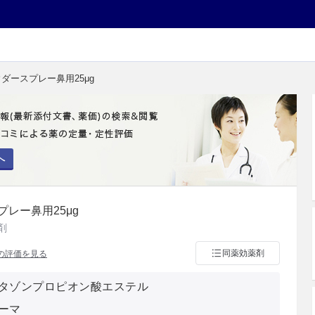
ダースプレー鼻用25μg
へ
レー鼻用25μg
剤
同薬効薬剤
の評価を見る
タゾンプロピオン酸エステル
ーマ