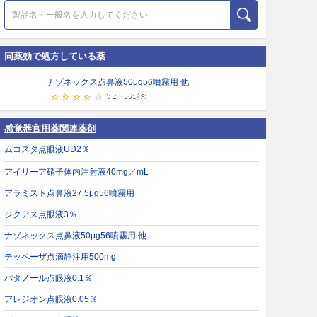
同薬効で処方している薬
ナゾネックス点鼻液50μg56噴霧用 他
感覚器官用薬関連薬剤
ムコスタ点眼液UD2％
アイリーア硝子体内注射液40mg／mL
アラミスト点鼻液27.5μg56噴霧用
ジクアス点眼液3％
ナゾネックス点鼻液50μg56噴霧用 他
テッペーザ点滴静注用500mg
パタノール点眼液0.1％
アレジオン点眼液0.05％