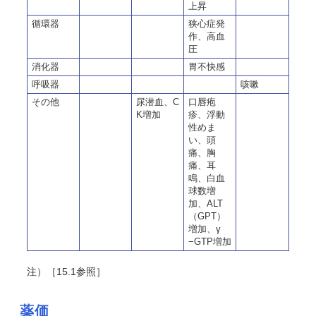
上昇
循環器
狭心症発
作、高血
圧
消化器
胃不快感
呼吸器
咳嗽
その他
尿潜血、C
口唇疱
K増加
疹、浮動
性めま
い、頭
痛、胸
痛、耳
鳴、白血
球数増
加、ALT
（GPT）
増加、γ
−GTP増加
注）［15.1参照］
薬価