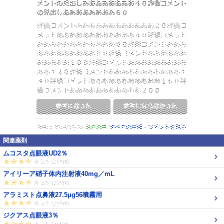
関連薬剤
ムコスタ点眼液UD2％
アイリーア硝子体内注射液40mg／mL
アラミスト点鼻液27.5μg56噴霧用
ジクアス点眼液3％