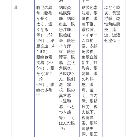
眼
睫毛の異
結膜炎、
結膜色素
ぶどう膜
常（睫毛
結膜浮
沈着、眼
炎、黄斑
が長く、
腫、結膜
瞼炎、眼
浮腫、乾
太く、濃
出血、眼
瞼下垂、
性角結膜
くなる
瞼浮腫、
霰粒腫、
炎、流
等）（52.
眼瞼紅
マイボー
涙、涙液
8％）、結
斑、眼瞼
ム腺梗
分泌低下
膜充血（4
そう痒
塞、糸状
4.9％）、
症、眼瞼
角膜炎、
眼瞼色素
障害、眼
角膜血管
沈着（20.
脂、点状
新生、虹
5％）、眼
角膜炎、
彩炎、眼
そう痒症
角膜びら
乾燥、眼
（9.
ん、眼刺
の灼熱
6％）、眼
激、霧
感、眼
瞼の多毛
視、眼の
痛、羞
症
異常感
明、白内
（違和
障、眼精
感、べと
疲労、視
つき感
力低下、
等）、く
視覚障
ぼんだ眼
害、眼球
運動失
注）
調、眼圧