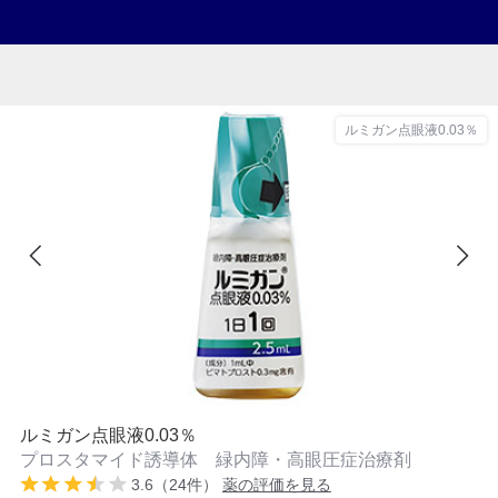
ルミガン点眼液0.03％
ルミガン点眼液0.03％
プロスタマイド誘導体 緑内障・高眼圧症治療剤
3.6（24件）
薬の評価を見る