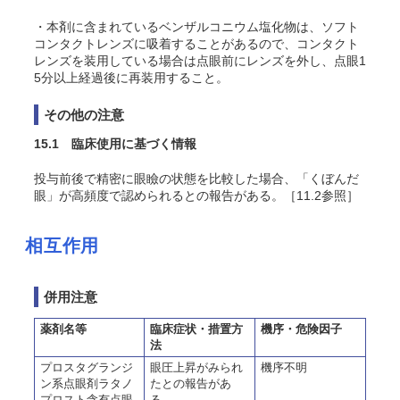
・本剤に含まれているベンザルコニウム塩化物は、ソフト
コンタクトレンズに吸着することがあるので、コンタクト
レンズを装用している場合は点眼前にレンズを外し、点眼1
5分以上経過後に再装用すること。
その他の注意
15.1 臨床使用に基づく情報
投与前後で精密に眼瞼の状態を比較した場合、「くぼんだ
眼」が高頻度で認められるとの報告がある
。［11.2参照］
相互作用
併用注意
薬剤名等
臨床症状・措置方
機序・危険因子
法
プロスタグランジ
眼圧上昇がみられ
機序不明
ン系点眼剤ラタノ
たとの報告があ
プロスト含有点眼
る。