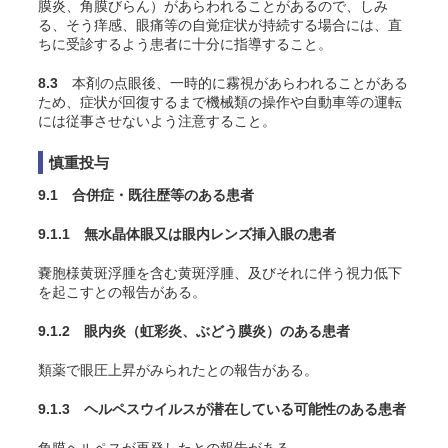
膜炎、角膜びらん）があらわれることがあるので、しみ
る、そう痒感、眼痛等の自覚症状が持続する場合には、直
ちに受診するよう患者に十分に指導すること。
8.3
本剤の点眼後、一時的に霧視があらわれることがある
ため、症状が回復するまで機械類の操作や自動車等の運転
には従事させないよう注意すること。
慎重投与
9.1 合併症・既往歴等のある患者
9.1.1 無水晶体眼又は眼内レンズ挿入眼の患者
嚢胞様黄斑浮腫を含む黄斑浮腫、及びそれに伴う視力低下
を起こすとの報告がある。
9.1.2 眼内炎（虹彩炎、ぶどう膜炎）のある患者
類薬で眼圧上昇がみられたとの報告がある。
9.1.3 ヘルペスウイルスが潜在している可能性のある患者