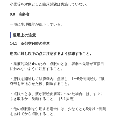
小児等を対象とした臨床試験は実施していない。
9.8 高齢者
一般に生理機能が低下している。
適用上の注意
14.1 薬剤交付時の注意
患者に対し以下の点に注意するよう指導すること。
・薬液汚染防止のため、点眼のとき、容器の先端が直接目
に触れないように注意すること。
・患眼を開瞼して結膜嚢内に点眼し、1〜5分間閉瞼して涙
嚢部を圧迫させた後、開瞼すること。
・点眼のとき、液が眼瞼皮膚等についた場合には、すぐに
ふき取るか、洗顔すること。［8.1参照］
・他の点眼剤を併用する場合には、少なくとも5分以上間隔
をあけてから点眼すること。