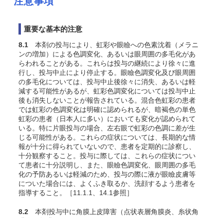
注意事項
重要な基本的注意
8.1
本剤の投与により、虹彩や眼瞼への色素沈着（メラニ
ンの増加）による色調変化、あるいは眼周囲の多毛化があ
らわれることがある。これらは投与の継続により徐々に進
行し、投与中止により停止する。眼瞼色調変化及び眼周囲
の多毛化については、投与中止後徐々に消失、あるいは軽
減する可能性があるが、虹彩色調変化については投与中止
後も消失しないことが報告されている。混合色虹彩の患者
では虹彩の色調変化は明確に認められるが、暗褐色の単色
虹彩の患者（日本人に多い）においても変化が認められて
いる。特に片眼投与の場合、左右眼で虹彩の色調に差が生
じる可能性がある。これらの症状については、長期的な情
報が十分に得られていないので、患者を定期的に診察し、
十分観察すること。投与に際しては、これらの症状につい
て患者に十分説明し、また、眼瞼色調変化、眼周囲の多毛
化の予防あるいは軽減のため、投与の際に液が眼瞼皮膚等
についた場合には、よくふき取るか、洗顔するよう患者を
指導すること。［11.1.1、14.1参照］
8.2
本剤投与中に角膜上皮障害（点状表層角膜炎、糸状角