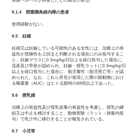
角膜ヘルペスが再発したとの報告がある。
9.1.4 閉塞隅角緑内障の患者
使用経験がない。
9.5 妊婦
妊婦又は妊娠している可能性のある女性には、治療上の有
益性が危険性を上回ると判断される場合にのみ投与するこ
と。妊娠マウスに0.3mg/kg/日以上を経口投与した場合に、
流産及び早産が認められ
、妊娠・授乳ラットに0.3mg/kg/日
以上を経口投与した場合に、胎児毒性（胎児死亡等）が認
められた
。なお、これら所見が発現した際の親動物におけ
る曝露量（AUC）はヒト点眼時の68倍以上であった。
9.6 授乳婦
治療上の有益性及び母乳栄養の有益性を考慮し、授乳の継
続又は中止を検討すること。動物実験（ラット：静脈内投
与）で乳汁中に移行することが報告されている
。
9.7 小児等