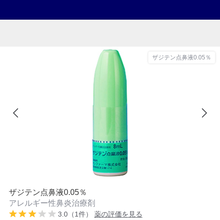
ザジテン点鼻液0.05％
ザジテン点鼻液0.05％
アレルギー性鼻炎治療剤
3.0（1件）
薬の評価を見る