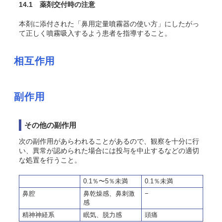
14.1 薬剤交付時の注意
本剤に添付された「鼻用定量噴霧器の使い方」にしたがっ
て正しく噴霧吸入するよう患者を指導すること。
相互作用
副作用
その他の副作用
次の副作用があらわれることがあるので、観察を十分に行
い、異常が認められた場合には投与を中止するなどの適切
な処置を行うこと。
0.1％〜5％未満
0.1％未満
鼻腔
鼻乾燥感、鼻刺激
−
感
精神神経系
眠気、脱力感
頭痛