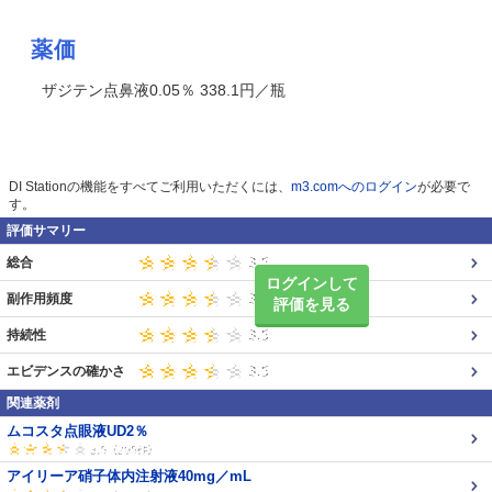
薬価
ザジテン点鼻液0.05％ 338.1円／瓶
DI Stationの機能をすべてご利用いただくには、
m3.comへのログイン
が必要で
す。
評価サマリー
総合
ログインして
副作用頻度
評価を見る
持続性
エビデンスの確かさ
関連薬剤
ムコスタ点眼液UD2％
アイリーア硝子体内注射液40mg／mL